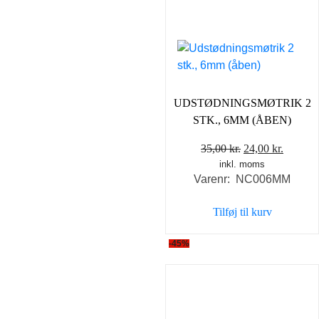
UDSTØDNINGSMØTRIK 2
STK., 6MM (ÅBEN)
Den
Den
35,00
kr.
24,00
kr.
inkl. moms
oprindelige
aktuell
Varenr: NC006MM
pris
pris
var:
er:
Tilføj til kurv
35,00 kr..
24,00 k
-45%