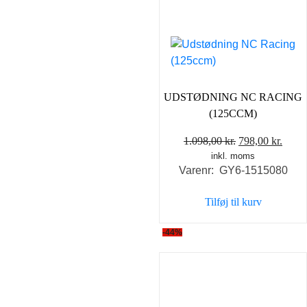
UDSTØDNING NC RACING
(125CCM)
Den
Den
1.098,00
kr.
798,00
kr.
inkl. moms
oprindelige
aktue
Varenr: GY6-1515080
pris
pris
var:
er:
Tilføj til kurv
1.098,00 kr..
798,0
-44%