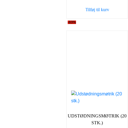
var:
er:
Tilføj til kurv
59,00 kr..
39,00 k
-63%
UDSTØDNINGSMØTRIK (20
STK.)