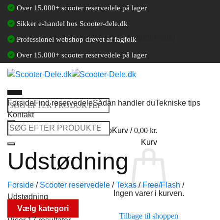
Fortsæt
Over 15.000+ scooter reservedele på lager
til
Sikker e-handel hos Scooter-dele.dk
indhold
[gtranslate]
Professionel webshop drevet af fagfolk
Over 15.000+ scooter reservedele på lager
Forside
Find reservedele
Sådan handler du
Tekniske tips
Søg
Kontakt
efter:
Søg
Log ind / Opret en kundekonto
Kurv /
0,00
kr.
efter:
Kurv
Udstødning
Forside
/
Scooter reservedele
/
Texas
/
Free/Flash
/
Ingen varer i kurven.
Udstødning
Vælg kategori
Tilbage til shoppen