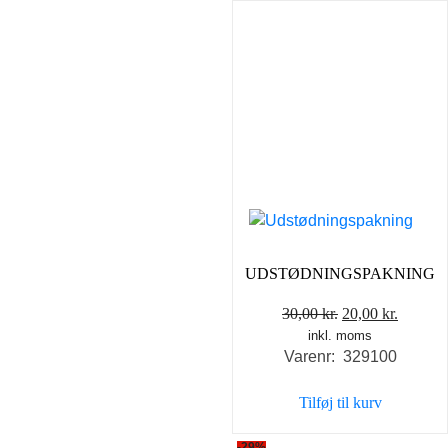
UDSTØDNINGSPAKNING
Den
Den
30,00
kr.
20,00
kr.
inkl. moms
oprindelige
aktuell
Varenr: 329100
pris
pris
var:
er:
Tilføj til kurv
30,00 kr..
20,00 k
-29%