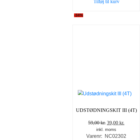
Tilføj til kurv
-34%
UDSTØDNINGSKIT III (4T)
Den
Den
59,00
kr.
39,00
kr.
inkl. moms
oprindelige
aktuell
Varenr: NC02302
pris
pris