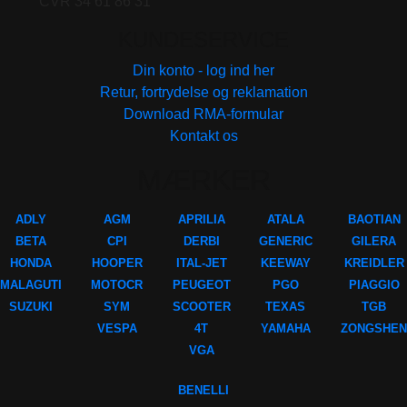
CVR 34 61 86 31
KUNDESERVICE
Din konto - log ind her
Retur, fortrydelse og reklamation
Download RMA-formular
Kontakt os
MÆRKER
ADLY
AGM
APRILIA
ATALA
BAOTIAN
BETA
CPI
DERBI
GENERIC
GILERA
HONDA
HOOPER
ITAL-JET
KEEWAY
KREIDLER
MALAGUTI
MOTOCR
PEUGEOT
PGO
PIAGGIO
SUZUKI
SYM
SCOOTER
TEXAS
TGB
VESPA
4T
YAMAHA
ZONGSHEN
VGA
BENELLI