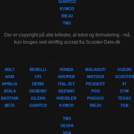
GIANTCO
KYMCO
RIEJU
TMS
Der er copyright på alle billeder, al tekst og formulering - må
kun bruges ved skriftlig accept fra Scooter-Dele.dk
MÆRKER
ADLY
BENELLI
HONDA
MALAGUTI
SUZUKI
AGM
CPI
HOOPER
MOTOCR
SCOOTER
APRILIA
DERBI
ITAL-JET
PEUGEOT
4T
ATALA
GENERIC
KEEWAY
PGO
SYM
BAOTIAN
GILERA
KREIDLER
PIAGGIO
TEXAS
BETA
GIANTCO
KYMCO
RIEJU
TGB
TMS
VESPA
VGA