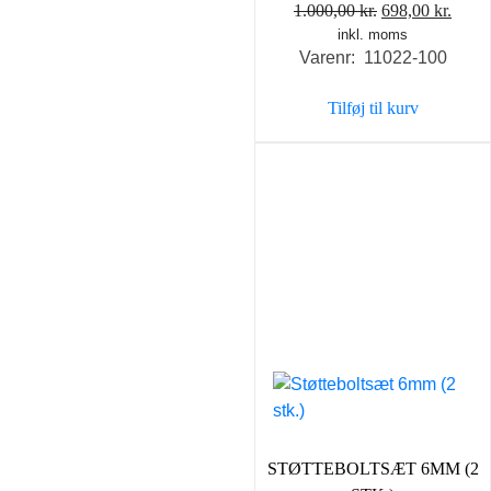
Den
Den
1.000,00
kr.
698,00
kr.
inkl. moms
oprindelige
aktue
Varenr: 11022-100
pris
pris
var:
er:
Tilføj til kurv
1.000,00 kr..
698,0
STØTTEBOLTSÆT 6MM (2