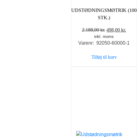
UDSTØDNINGSMØTRIK (100
STK.)
Den
Den
2.188,00
kr.
498,00
kr.
inkl. moms
oprindelige
aktue
Varenr: 92050-60000-1
pris
pris
var:
er:
Tilføj til kurv
2.188,00 kr..
498,0