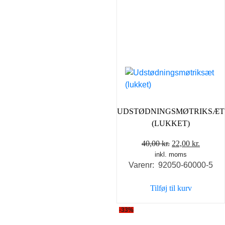
UDSTØDNINGSMØTRIKSÆT
(LUKKET)
Den
Den
40,00
kr.
22,00
kr.
inkl. moms
oprindelige
aktuell
Varenr: 92050-60000-5
pris
pris
var:
er:
Tilføj til kurv
40,00 kr..
22,00 k
-33%