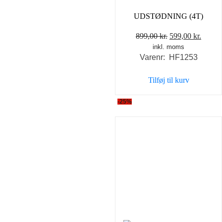
UDSTØDNING (4T)
Den
Den
899,00
kr.
599,00
kr.
inkl. moms
oprindelige
aktuel
Varenr: HF1253
pris
pris
var:
er:
Tilføj til kurv
899,00 kr..
599,00
-25%