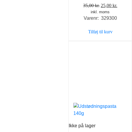
Den
Den
35,00
kr.
25,00
kr.
inkl. moms
oprindelige
aktuell
Varenr: 329300
pris
pris
var:
er:
Tilføj til kurv
35,00 kr..
25,00 k
Ikke på lager