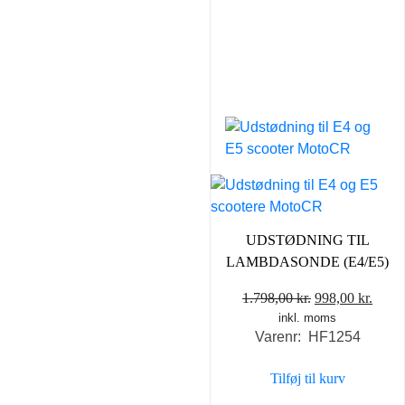
UDSTØDNING TIL
LAMBDASONDE (E4/E5)
Den
Den
1.798,00
kr.
998,00
kr.
inkl. moms
oprindelige
aktue
Varenr: HF1254
pris
pris
var:
er:
Tilføj til kurv
1.798,00 kr..
998,0