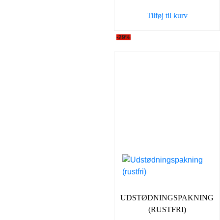
var:
er:
Tilføj til kurv
35,00 kr..
25,00 k
-29%
UDSTØDNINGSPAKNING
(RUSTFRI)