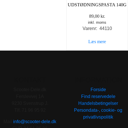
UDSTØDNINGSPASTA 140G
89,00
kr.
inkl. moms
Varenr: 44110
Læs mere
KONTAKT
INFORMATION
Scooter-Dele.dk
Forside
Ferslevvej 1A
Find reservedele
9230 Svenstrup J.
Handelsbetingelser
Tlf. 71 96 95 92
Persondata-, cookie- og
privatlivspolitik
Mail
info@scooter-dele.dk