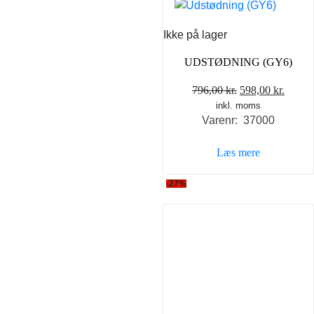
Ikke på lager
UDSTØDNING (GY6)
Den
Den
796,00
kr.
598,00
kr.
inkl. moms
oprindelige
aktuel
Varenr: 37000
pris
pris
var:
er:
Læs mere
796,00 kr..
598,00
-27%