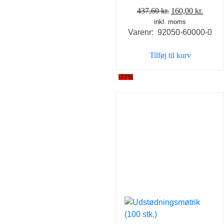
Den
Den
437,60
kr.
160,00
kr.
inkl. moms
oprindelige
aktuel
Varenr: 92050-60000-0
pris
pris
var:
er:
Tilføj til kurv
437,60 kr..
160,00
-77%