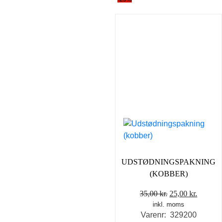
UDSTØDNINGSPAKNING
(KOBBER)
Den
Den
35,00
kr.
25,00
kr.
inkl. moms
oprindelige
aktuell
Varenr: 329200
pris
pris