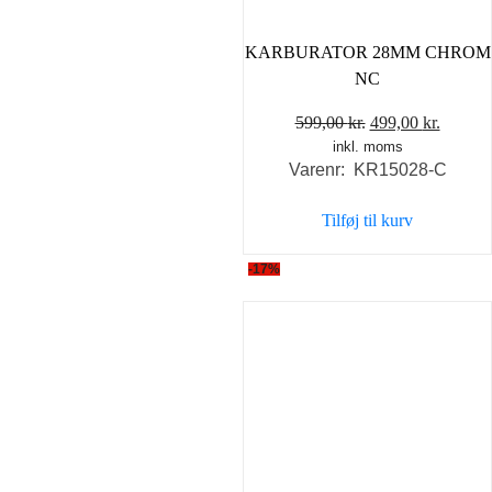
KARBURATOR 28MM CHROM
NC
Den
Den
599,00
kr.
499,00
kr.
inkl. moms
oprindelige
aktuel
Varenr: KR15028-C
pris
pris
var:
er:
Tilføj til kurv
599,00 kr..
499,00 
-17%