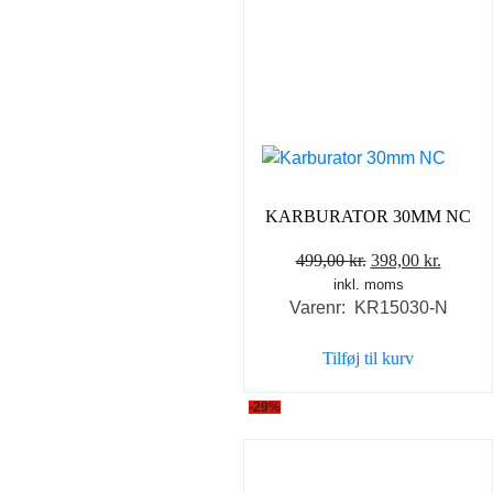
KARBURATOR 30MM NC
Den
Den
499,00
kr.
398,00
kr.
inkl. moms
oprindelige
aktuel
Varenr: KR15030-N
pris
pris
var:
er:
Tilføj til kurv
499,00 kr..
398,00 
-29%