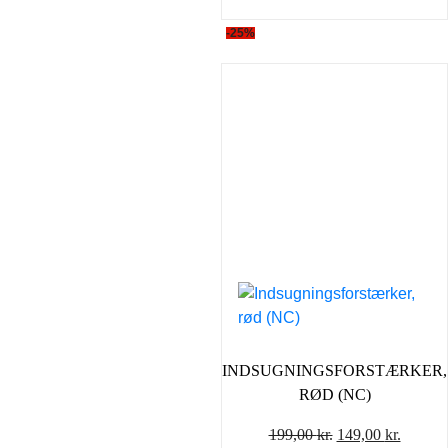
-25%
INDSUGNINGSFORSTÆRKER,
RØD (NC)
Den
Den
199,00
kr.
149,00
kr.