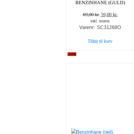
BENZINHANE (GULD)
Den
Den
69,00
kr.
59,00
kr.
inkl. moms
oprindelige
aktuelle
Varenr: SC31268O
pris
pris
var:
er:
Tilføj til kurv
69,00 kr..
59,00 kr
-14%