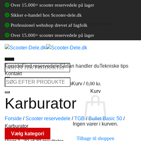
Fortsæt
Over 15.000+ scooter reservedele på lager
til
Sikker e-handel hos Scooter-dele.dk
indhold
[gtranslate]
Professionel webshop drevet af fagfolk
Over 15.000+ scooter reservedele på lager
Forside
Find reservedele
Sådan handler du
Tekniske tips
Søg
Kontakt
efter:
Søg
Log ind / Opret en kundekonto
Kurv /
0,00
kr.
efter:
Kurv
Karburator
Forside
/
Scooter reservedele
/
TGB
/
Bullet Basic 50
/
Ingen varer i kurven.
Karburator
Vælg kategori
Tilbage til shoppen