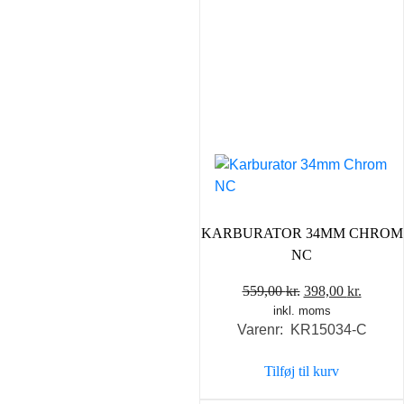
KARBURATOR 34MM CHROM
NC
Den
Den
559,00
kr.
398,00
kr.
inkl. moms
oprindelige
aktuel
Varenr: KR15034-C
pris
pris
var:
er:
Tilføj til kurv
559,00 kr..
398,00 