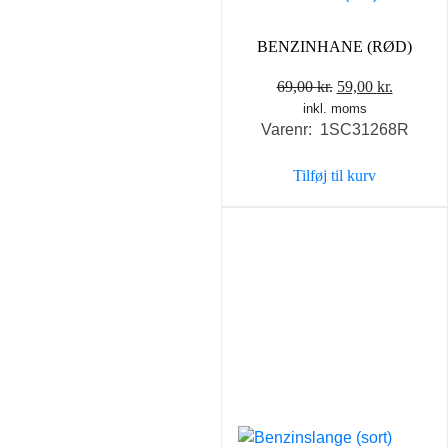
BENZINHANE (RØD)
Den
Den
69,00
kr.
59,00
kr.
inkl. moms
oprindelige
aktuelle
Varenr: 1SC31268R
pris
pris
var:
er:
Tilføj til kurv
69,00 kr..
59,00 kr