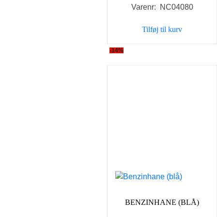
Varenr: NC04080
pris
pris
var:
er:
Tilføj til kurv
35,00 kr..
25,00 kr
-14%
BENZINHANE (BLÅ)