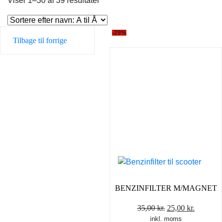
Viser 1–30 af 39 resultater
-29%
Tilbage til forrige
BENZINFILTER M/MAGNET
Den
Den
35,00
kr.
25,00
kr.
inkl. moms
oprindelige
aktuelle