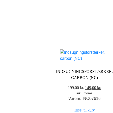
INDSUGNINGSFORSTÆRKER,
CARBON (NC)
Den
Den
199,00
kr.
149,00
kr.
inkl. moms
oprindelige
aktuel
Varenr: NC07616
pris
pris
var:
er:
Tilføj til kurv
199,00 kr..
149,00 