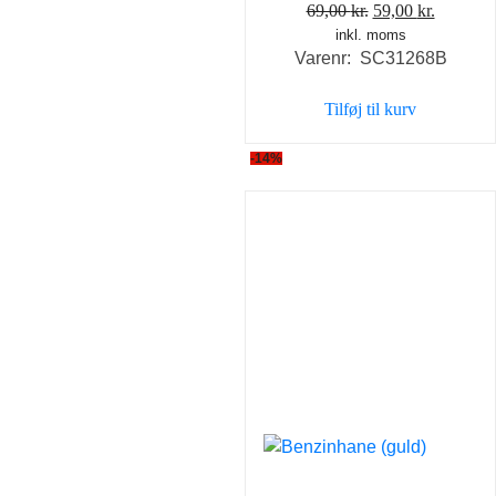
Den
Den
69,00
kr.
59,00
kr.
inkl. moms
oprindelige
aktuelle
Varenr: SC31268B
pris
pris
var:
er:
Tilføj til kurv
69,00 kr..
59,00 kr
-14%