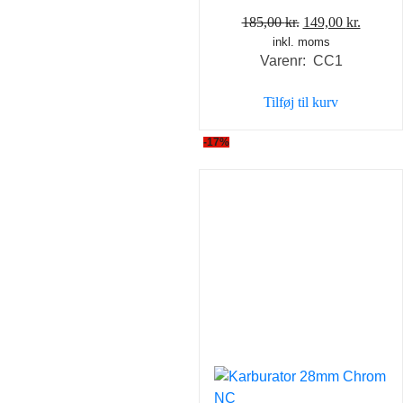
Den
Den
185,00
kr.
149,00
kr.
inkl. moms
oprindelige
aktuel
Varenr: CC1
pris
pris
var:
er:
Tilføj til kurv
185,00 kr..
149,00 
-17%