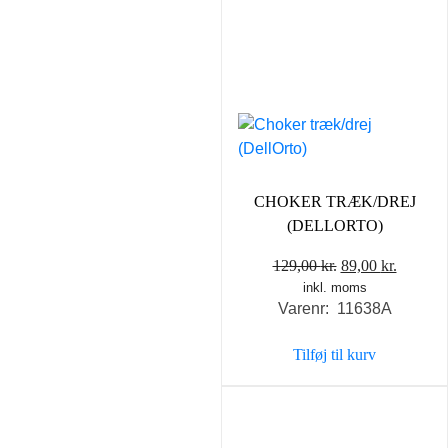
CHOKER TRÆK/DREJ
(DELLORTO)
Den
Den
129,00
kr.
89,00
kr.
inkl. moms
oprindelige
aktuell
Varenr: 11638A
pris
pris
var:
er:
Tilføj til kurv
129,00 kr..
89,00 kr