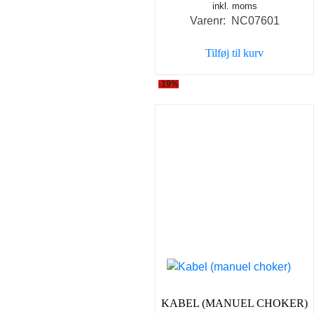
inkl. moms
oprindelige
aktuel
Varenr: NC07601
pris
pris
var:
er:
Tilføj til kurv
199,00 kr..
149,00 
-19%
KABEL (MANUEL CHOKER)