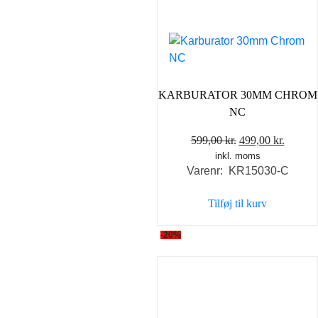
KARBURATOR 30MM CHROM
NC
Den
Den
599,00
kr.
499,00
kr.
inkl. moms
oprindelige
aktuel
Varenr: KR15030-C
pris
pris
var:
er:
Tilføj til kurv
599,00 kr..
499,00 
-20%