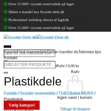
Fortsæt
Over 15.000+ scooter reservedele på lager
til
Sikker e-handel hos Scooter-dele.dk
indhold
[gtranslate]
Professionel webshop drevet af fagfolk
Over 15.000+ scooter reservedele på lager
Forside
Find reservedele
Sådan handler du
Tekniske tips
Søg
Kontakt
efter:
Søg
Log ind / Opret en kundekonto
Kurv /
0,00
kr.
efter:
Kurv
Plastikdele
Forside
/
Scooter reservedele
/
TGB
/
Bullet RR/RS
/
Ingen varer i kurven.
Plastikdele
Vælg kategori
Tilbage til shoppen