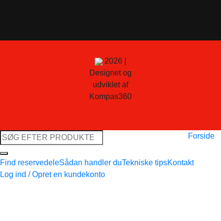
2026 |
Designet og
udviklet af
Kompas360
Søg
Forside
efter:
Find reservedele
Sådan handler du
Tekniske tips
Kontakt
Log ind / Opret en kundekonto