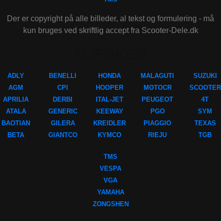
Der er copyright på alle billeder, al tekst og formulering - må
kun bruges ved skriftlig accept fra Scooter-Dele.dk
MÆRKER
ADLY
BENELLI
HONDA
MALAGUTI
SUZUKI
AGM
CPI
HOOPER
MOTOCR
SCOOTER
APRILIA
DERBI
ITAL-JET
PEUGEOT
4T
ATALA
GENERIC
KEEWAY
PGO
SYM
BAOTIAN
GILERA
KREIDLER
PIAGGIO
TEXAS
BETA
GIANTCO
KYMCO
RIEJU
TGB
TMS
VESPA
VGA
YAMAHA
ZONGSHEN