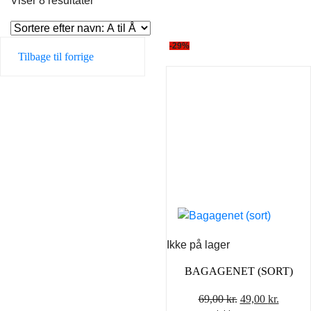
Viser 8 resultater
-29%
Tilbage til forrige
Ikke på lager
BAGAGENET (SORT)
Den
Den
69,00
kr.
49,00
kr.