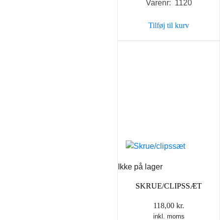
Varenr: 1120
pris
pris
var:
er:
Tilføj til kurv
49,00 kr..
29,00 k
Ikke på lager
SKRUE/CLIPSSÆT
118,00
kr.
inkl. moms