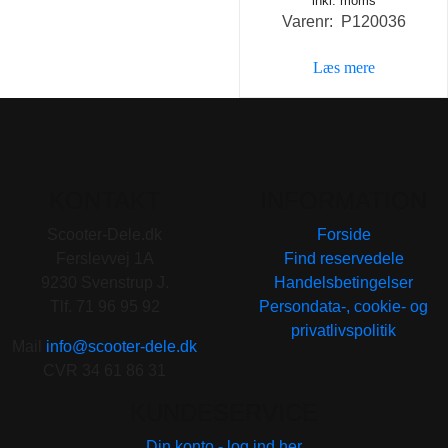
inkl. moms
Varenr: P120036
Læs mere
KONTAKT
INFORMATION
Scooter-Dele.dk
Forside
Ferslevvej 1A
Find reservedele
9230 Svenstrup J.
Handelsbetingelser
Tlf. 71 96 95 92
Persondata-, cookie- og
privatlivspolitik
Mail
info@scooter-dele.dk
CVR 34 61 86 31
KUNDESERVICE
Din konto - log ind her