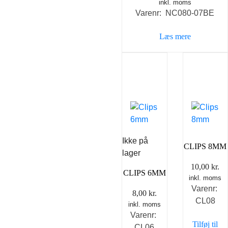
inkl. moms
oprindelige
aktuel
Varenr: NC080-07BE
pris
pris
var:
er:
Læs mere
69,00 kr..
49,00 k
Ikke på
CLIPS 8MM
lager
10,00
kr.
CLIPS 6MM
inkl. moms
Varenr:
8,00
kr.
CL08
inkl. moms
Varenr:
Tilføj til
CL06