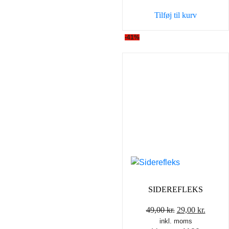
Tilføj til kurv
-41%
SIDEREFLEKS
Den
Den
49,00
kr.
29,00
kr.
inkl. moms
oprindelige
aktuel