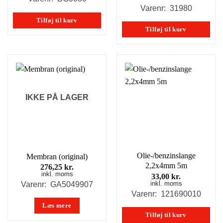
Varenr: 31980
Tilføj til kurv
Tilføj til kurv
IKKE PÅ LAGER
Olie-/benzinslange
Membran (original)
2,2x4mm 5m
276,25
kr.
inkl. moms
33,00
kr.
inkl. moms
Varenr: GA5049907
Varenr: 121690010
Læs mere
Tilføj til kurv