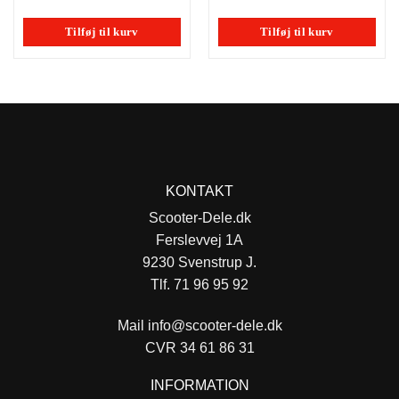
var:
er:
var:
er:
8,00 kr..
7,00 kr..
80,00 kr..
50,00 kr
Tilføj til kurv
Tilføj til kurv
KONTAKT
Scooter-Dele.dk
Ferslevvej 1A
9230 Svenstrup J.
Tlf. 71 96 95 92
Mail
info@scooter-dele.dk
CVR 34 61 86 31
INFORMATION