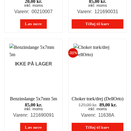
20,00
kr.
85,00
kr.
inkl. moms
inkl. moms
Varenr: 00210007
Varenr: 121690031
Læs mere
Tilføj til kurv
-31%
IKKE PÅ LAGER
Benzinslange 5x7mm 5m
Choker træk/drej (DellOrto)
Den
Den
85,00
kr.
129,00
kr.
89,00
kr.
inkl. moms
inkl. moms
oprindelige
aktuell
pris
pris
Varenr: 121690091
Varenr: 11638A
var:
er:
129,00 kr..
89,00 k
Læs mere
Tilføj til kurv