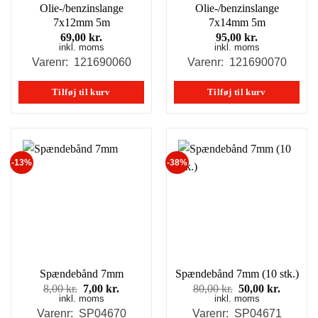
Olie-/benzinslange
Olie-/benzinslange
7x12mm 5m
7x14mm 5m
69,00
kr.
95,00
kr.
inkl. moms
inkl. moms
Varenr: 121690060
Varenr: 121690070
Tilføj til kurv
Tilføj til kurv
-13%
-38%
Spændebånd 7mm
Spændebånd 7mm (10 stk.)
Den
Den
Den
Den
8,00
kr.
7,00
kr.
80,00
kr.
50,00
kr.
inkl. moms
oprindelige
aktuelle
inkl. moms
oprindelige
aktuell
pris
pris
pris
pris
Varenr: SP04670
Varenr: SP04671