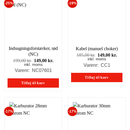
-25%
-19%
Indsugningsforstærker, rød
Kabel (manuel choker)
(NC)
Den
Den
185,00
kr.
149,00
kr.
inkl. moms
oprindelige
aktuel
Den
Den
199,00
kr.
149,00
kr.
pris
pris
inkl. moms
oprindelige
aktuelle
Varenr: CC1
var:
er:
pris
pris
Varenr: NC07601
185,00 kr..
149,00
var:
er:
Tilføj til kurv
199,00 kr..
149,00 kr..
Tilføj til kurv
-17%
-17%