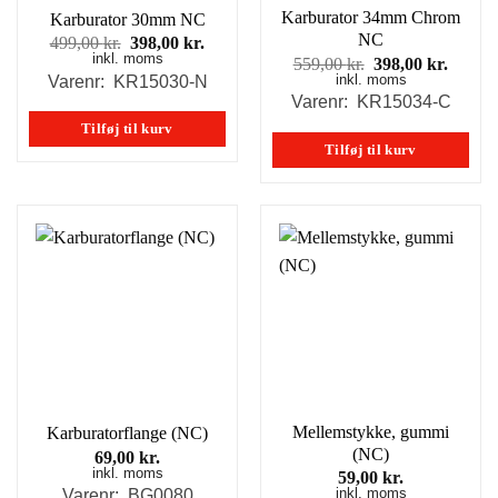
Karburator 34mm Chrom
Karburator 30mm NC
NC
Den
Den
499,00
kr.
398,00
kr.
inkl. moms
oprindelige
aktuelle
Den
Den
559,00
kr.
398,00
kr.
pris
pris
inkl. moms
oprindelige
aktuel
Varenr: KR15030-N
var:
er:
pris
pris
Varenr: KR15034-C
499,00 kr..
398,00 kr..
var:
er:
Tilføj til kurv
559,00 kr..
398,00
Tilføj til kurv
Mellemstykke, gummi
Karburatorflange (NC)
(NC)
69,00
kr.
inkl. moms
59,00
kr.
inkl. moms
Varenr: BG0080