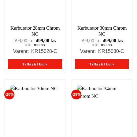
Karburator 28mm Chrom
Karburator 30mm Chrom
NC
NC
Den
Den
Den
Den
599,00
kr.
499,00
kr.
599,00
kr.
499,00
kr.
inkl. moms
oprindelige
aktuelle
inkl. moms
oprindelige
aktuel
pris
pris
pris
pris
Varenr: KR15028-C
Varenr: KR15030-C
var:
er:
var:
er:
599,00 kr..
499,00 kr..
599,00 kr..
499,00
Tilføj til kurv
Tilføj til kurv
-20%
-29%