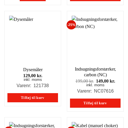
-25%
Indsugningsforstærker,
Dysemåler
carbon (NC)
129,00
kr.
inkl. moms
Den
Den
199,00
kr.
149,00
kr.
inkl. moms
oprindelige
aktuel
Varenr: 121738
pris
pris
Varenr: NC07616
var:
er:
Tilføj til kurv
199,00 kr..
149,00
Tilføj til kurv