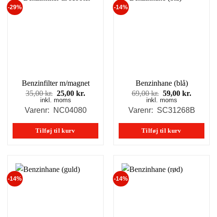
-29%
-14%
Benzinfilter m/magnet
Benzinhane (blå)
Den
Den
Den
Den
35,00
kr.
25,00
kr.
69,00
kr.
59,00
kr.
inkl. moms
oprindelige
aktuelle
inkl. moms
oprindelige
aktuell
pris
pris
pris
pris
Varenr: NC04080
Varenr: SC31268B
var:
er:
var:
er:
35,00 kr..
25,00 kr..
69,00 kr..
59,00 kr
Tilføj til kurv
Tilføj til kurv
-14%
-14%