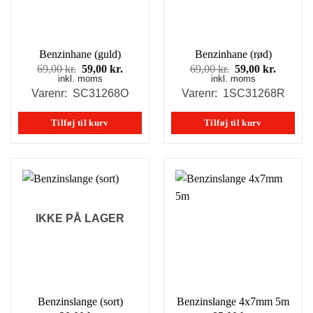
Benzinhane (guld)
Benzinhane (rød)
Den
Den
Den
Den
69,00
kr.
59,00
kr.
69,00
kr.
59,00
kr.
inkl. moms
oprindelige
aktuelle
inkl. moms
oprindelige
aktuell
pris
pris
pris
pris
Varenr: SC31268O
Varenr: 1SC31268R
var:
er:
var:
er:
69,00 kr..
59,00 kr..
69,00 kr..
59,00 kr
Tilføj til kurv
Tilføj til kurv
IKKE PÅ LAGER
Benzinslange (sort)
Benzinslange 4x7mm 5m