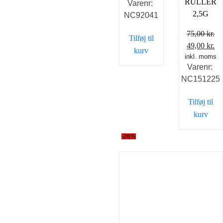
RULLER
Varenr:
pris
pris
2,5G
NC92041
var:
er:
29,00 kr..
20,00 kr..
75,00
kr.
Tilføj til
Den
D
49,00
kr.
kurv
inkl. moms
oprindelig
ak
Varenr:
pris
pr
NC151225
var:
er
75,00 kr..
49
Tilføj til
kurv
-26%