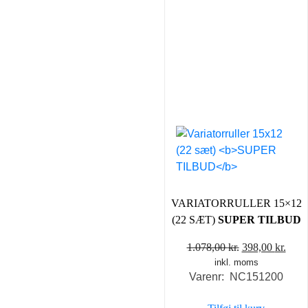
VARIATORRULLER 15×12
(22 SÆT)
SUPER TILBUD
Den
Den
1.078,00
kr.
398,00
kr.
inkl. moms
oprindelige
aktu
Varenr: NC151200
pris
pris
var:
er: