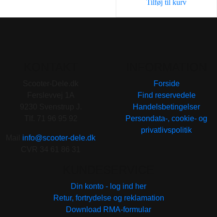
Tilføj til kurv
KONTAKT
INFORMATION
Scooter-Dele.dk
Forside
Ferslevvej 1A
Find reservedele
9230 Svenstrup J.
Handelsbetingelser
Tlf. 71 96 95 92
Persondata-, cookie- og
privatlivspolitik
Mail
info@scooter-dele.dk
CVR 34 61 86 31
KUNDESERVICE
Din konto - log ind her
Retur, fortrydelse og reklamation
Download RMA-formular