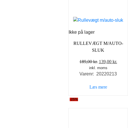
Ikke på lager
RULLEVÆGT M/AUTO-
SLUK
Den
Den
189,00
kr.
139,00
kr.
inkl. moms
oprindelige
aktue
Varenr: 20220213
pris
pris
var:
er:
Læs mere
189,00 kr..
139,0
-25%