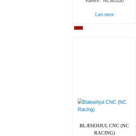
Varenr: NC80100
pris
pris
var:
er:
Læs mere
149,00 kr..
119,00
-35%
BLÆSEHJUL CNC (NC
RACING)