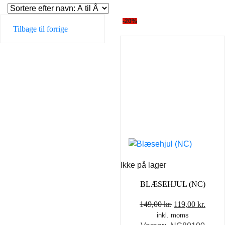
-20%
Tilbage til forrige
Ikke på lager
BLÆSEHJUL (NC)
Den
Den
149,00
kr.
119,00
kr.
inkl. moms
oprindelige
aktue