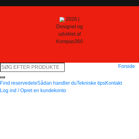
2026 |
Designet og
udviklet af
Kompas360
Søg
Forside
efter:
Find reservedele
Sådan handler du
Tekniske tips
Kontakt
Log ind / Opret en kundekonto