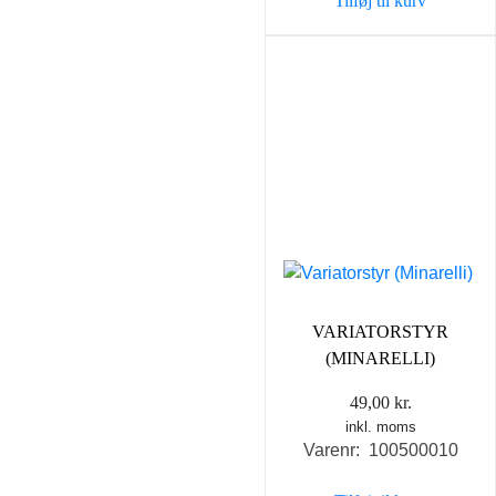
Tilføj til kurv
1.078,00 kr..
398,0
VARIATORSTYR
(MINARELLI)
49,00
kr.
inkl. moms
Varenr: 100500010