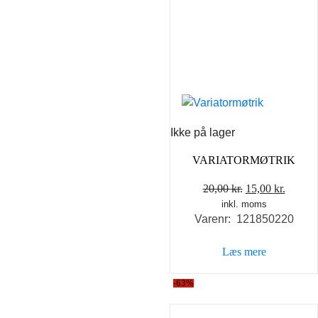
Ikke på lager
VARIATORMØTRIK
Den
Den
20,00
kr.
15,00
kr.
inkl. moms
oprindelige
aktuel
Varenr: 121850220
pris
pris
var:
er:
Læs mere
20,00 kr..
15,00 k
-63%