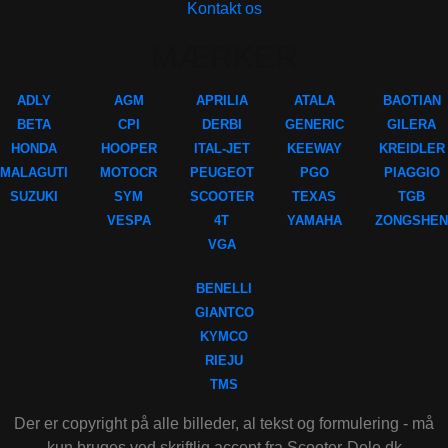
Kontakt os
MÆRKER
ADLY
AGM
APRILIA
ATALA
BAOTIAN
BETA
CPI
DERBI
GENERIC
GILERA
HONDA
HOOPER
ITAL-JET
KEEWAY
KREIDLER
MALAGUTI
MOTOCR
PEUGEOT
PGO
PIAGGIO
SUZUKI
SYM
SCOOTER
TEXAS
TGB
VESPA
4T
YAMAHA
ZONGSHEN
VGA
BENELLI
GIANTCO
KYMCO
RIEJU
TMS
Der er copyright på alle billeder, al tekst og formulering - må
kun bruges ved skriftlig accept fra Scooter-Dele.dk