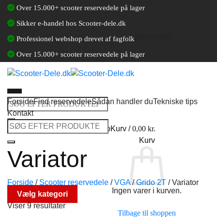
Fortsæt
Over 15.000+ scooter reservedele på lager
til
Sikker e-handel hos Scooter-dele.dk
indhold
[gtranslate]
Professionel webshop drevet af fagfolk
Over 15.000+ scooter reservedele på lager
Forside
Find reservedele
Sådan handler du
Tekniske tips
Søg
Kontakt
efter:
Søg
Log ind / Opret en kundekonto
Kurv /
0,00
kr.
efter:
Kurv
Variator
Forside
/
Scooter reservedele
/
VGA
/
Grido 2T
/
Variator
Ingen varer i kurven.
Vælg kategori
Viser 9 resultater
Tilbage til shoppen