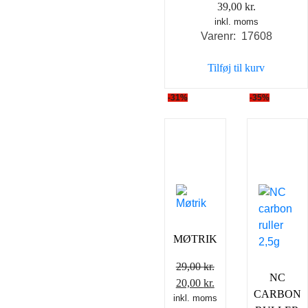
39,00
kr.
inkl. moms
Varenr: 17608
Tilføj til kurv
-31%
-35%
MØTRIK
29,00
kr.
NC
Den
Den
20,00
kr.
CARBON
inkl. moms
oprindelige
aktuelle