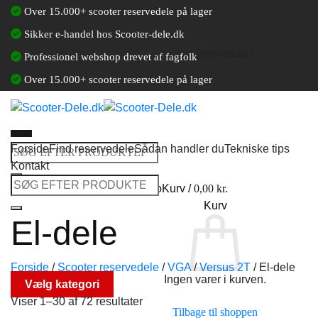
Fortsæt
Over 15.000+ scooter reservedele på lager
til
Sikker e-handel hos Scooter-dele.dk
indhold
[gtranslate]
Professionel webshop drevet af fagfolk
Over 15.000+ scooter reservedele på lager
Forside
Find reservedele
Sådan handler du
Tekniske tips
Søg
Kontakt
efter:
Søg
Log ind / Opret en kundekonto
Kurv /
0,00
kr.
efter:
Kurv
El-dele
Forside
/
Scooter reservedele
/
VGA
/
Versus 2T
/
El-dele
Ingen varer i kurven.
Vælg kategori
Viser 1–30 af 72 resultater
Tilbage til shoppen