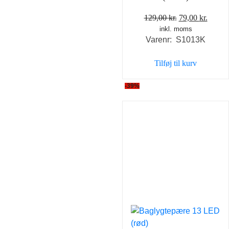
Den
Den
129,00
kr.
79,00
kr.
inkl. moms
oprindelige
aktuel
Varenr: S1013K
pris
pris
var:
er:
Tilføj til kurv
129,00 kr..
79,00 
-39%