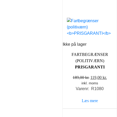
Ikke på lager
FARTBEGRÆNSER
(POLITIVÆRN)
PRISGARANTI
Den
Den
189,00
kr.
119,00
kr.
inkl. moms
oprindelige
aktue
Varenr: R1080
pris
pris
var:
er:
Læs mere
189,00 kr..
119,00