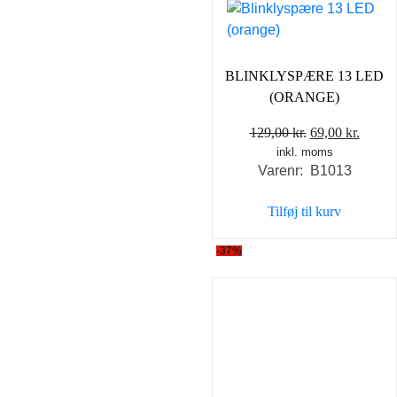
BLINKLYSPÆRE 13 LED
(ORANGE)
Den
Den
129,00
kr.
69,00
kr.
inkl. moms
oprindelige
aktuel
Varenr: B1013
pris
pris
var:
er:
Tilføj til kurv
129,00 kr..
69,00 
-37%