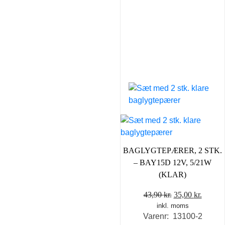
BAGLYGTEPÆRER, 2 STK.
– BAY15D 12V, 5/21W
(KLAR)
Den
Den
43,90
kr.
35,00
kr.
inkl. moms
oprindelige
aktuel
Varenr: 13100-2
pris
pris