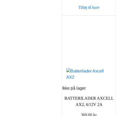
var:
er:
Tilføj til kurv
43,90 kr..
35,00 k
Ikke på lager
BATTERILADER AXCELL
AX2, 6/12V 2A
369,00
kr.