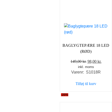
BAGLYGTEPÆRE 18 LED
(RØD)
Den
Den
149,00
kr.
98,00
kr.
inkl. moms
oprindelige
aktuel
Varenr: S1018R
pris
pris
var:
er:
Tilføj til kurv
149,00 kr..
98,00 
-20%