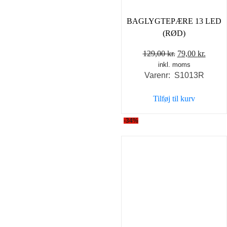
BAGLYGTEPÆRE 13 LED
(RØD)
Den
Den
129,00
kr.
79,00
kr.
inkl. moms
oprindelige
aktuel
Varenr: S1013R
pris
pris
var:
er:
Tilføj til kurv
129,00 kr..
79,00 
-34%