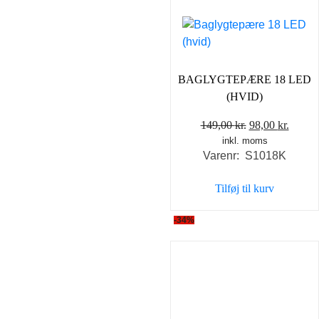
BAGLYGTEPÆRE 18 LED
(HVID)
Den
Den
149,00
kr.
98,00
kr.
inkl. moms
oprindelige
aktuel
Varenr: S1018K
pris
pris
var:
er:
Tilføj til kurv
149,00 kr..
98,00 
-34%