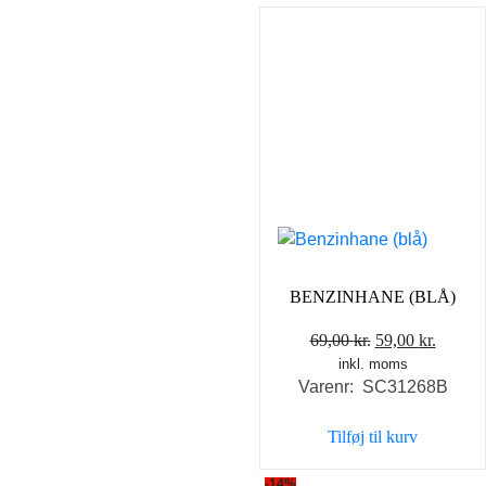
BENZINHANE (BLÅ)
Den
Den
69,00
kr.
59,00
kr.
inkl. moms
oprindelige
aktuel
Varenr: SC31268B
pris
pris
var:
er:
Tilføj til kurv
69,00 kr..
59,00 k
-14%