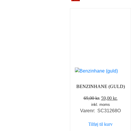
BENZINHANE (GULD)
Den
Den
69,00
kr.
59,00
kr.
inkl. moms
oprindelige
aktuel
Varenr: SC31268O
pris
pris
var:
er:
Tilføj til kurv
69,00 kr..
59,00 k