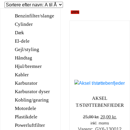
-20%
Benzinfilter/slange
Cylinder
Dæk
El-dele
Gejl/styling
Håndtag
Hjul/bremser
Kabler
Karburator
Karburator dyser
AKSEL
Kobling/gearing
T/STØTTEBENFJEDER
Motordele
Plastikdele
Den
Den
25,00
kr.
20,00
kr.
inkl. moms
oprindelige
aktuel
Powerluftfilter
Varenr: GY6-130012