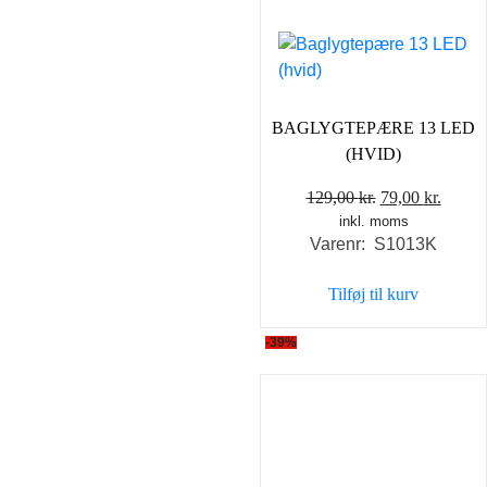
BAGLYGTEPÆRE 13 LED
(HVID)
Den
Den
129,00
kr.
79,00
kr.
inkl. moms
oprindelige
aktuel
Varenr: S1013K
pris
pris
var:
er:
Tilføj til kurv
129,00 kr..
79,00 
-39%