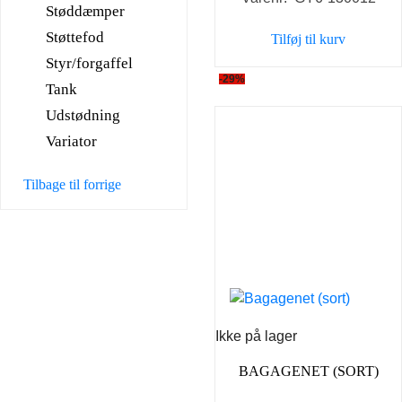
pris
pris
Støddæmper
var:
er:
Støttefod
Tilføj til kurv
25,00 kr..
20,00 k
Styr/forgaffel
-29%
Tank
Udstødning
Variator
Tilbage til forrige
Ikke på lager
BAGAGENET (SORT)