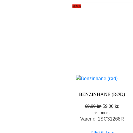
-14%
BENZINHANE (RØD)
Den
Den
69,00
kr.
59,00
kr.
inkl. moms
oprindelige
aktuel
Varenr: 1SC31268R
pris
pris
var:
er:
Tilføj til kurv