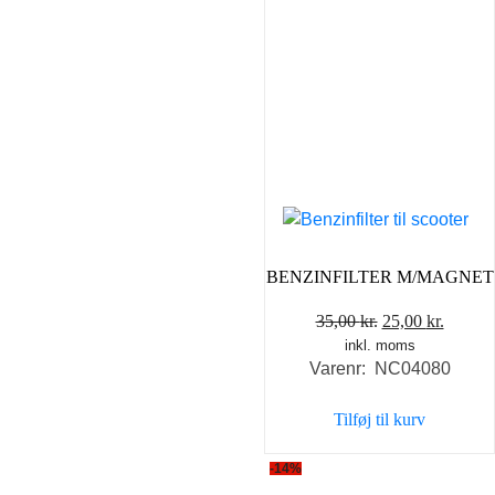
BENZINFILTER M/MAGNET
Den
Den
35,00
kr.
25,00
kr.
inkl. moms
oprindelige
aktuel
Varenr: NC04080
pris
pris
var:
er:
Tilføj til kurv
35,00 kr..
25,00 k
-14%