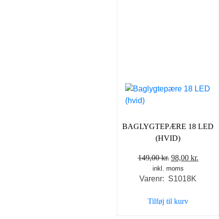
BAGLYGTEPÆRE 18 LED
(HVID)
Den
Den
149,00
kr.
98,00
kr.
inkl. moms
oprindelige
aktuel
Varenr: S1018K
pris
pris
var:
er:
Tilføj til kurv
149,00 kr..
98,00 