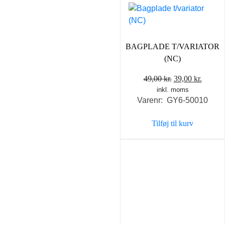
BAGPLADE T/VARIATOR
(NC)
Den
Den
49,00
kr.
39,00
kr.
inkl. moms
oprindelige
aktuel
Varenr: GY6-50010
pris
pris
var:
er:
Tilføj til kurv
49,00 kr..
39,00 k