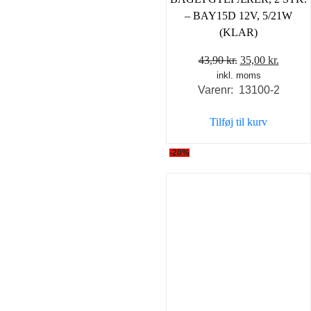
– BAY15D 12V, 5/21W
(KLAR)
Den
Den
43,90
kr.
35,00
kr.
inkl. moms
oprindelige
aktuel
Varenr: 13100-2
pris
pris
var:
er:
Tilføj til kurv
43,90 kr..
35,00 k
-20%