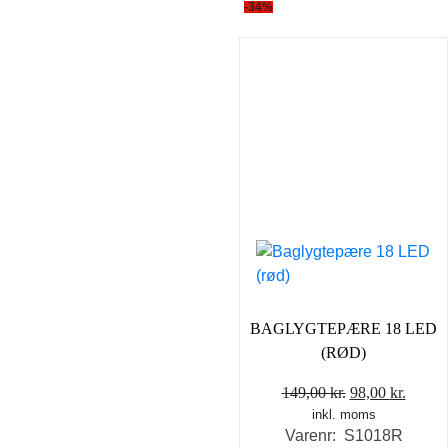
-34%
BAGLYGTEPÆRE 18 LED
(RØD)
Den
Den
149,00
kr.
98,00
kr.
inkl. moms
oprindelige
aktuel
Varenr: S1018R
pris
pris