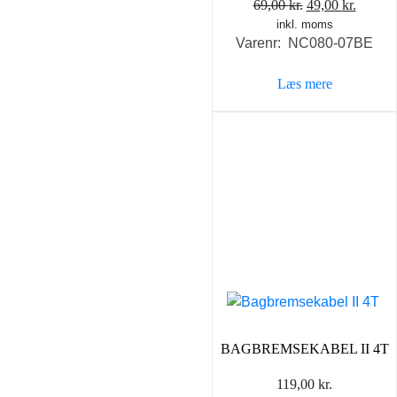
Den
Den
69,00
kr.
49,00
kr.
inkl. moms
oprindelige
aktuel
Varenr: NC080-07BE
pris
pris
var:
er:
Læs mere
69,00 kr..
49,00 k
BAGBREMSEKABEL II 4T
119,00
kr.