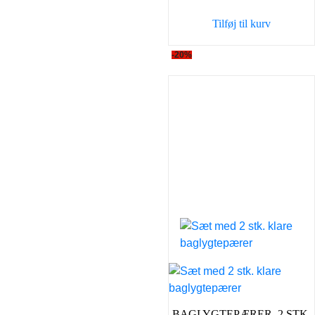
var:
er:
Tilføj til kurv
149,00 kr..
98,00 
-20%
BAGLYGTEPÆRER, 2 STK.