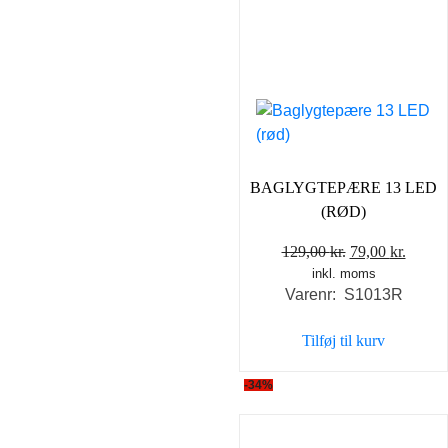
BAGLYGTEPÆRE 13 LED
(RØD)
Den
Den
129,00
kr.
79,00
kr.
inkl. moms
oprindelige
aktuel
Varenr: S1013R
pris
pris
var:
er:
Tilføj til kurv
129,00 kr..
79,00 
-34%