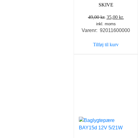
SKIVE
Den
Den
49,00
kr.
35,00
kr.
inkl. moms
oprindelige
aktuel
Varenr: 92011600000
pris
pris
var:
er:
Tilføj til kurv
49,00 kr..
35,00 k