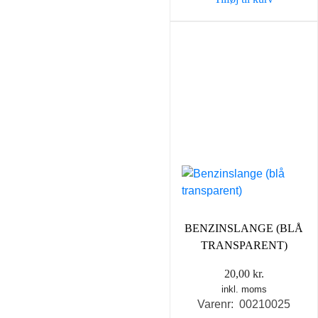
69,00 kr..
59,00 k
BENZINSLANGE (BLÅ
TRANSPARENT)
20,00
kr.
inkl. moms
Varenr: 00210025