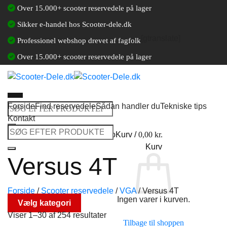
Fortsæt
Over 15.000+ scooter reservedele på lager
til
Sikker e-handel hos Scooter-dele.dk
indhold
[gtranslate]
Professionel webshop drevet af fagfolk
Over 15.000+ scooter reservedele på lager
Forside
Find reservedele
Sådan handler du
Tekniske tips
Søg
Kontakt
efter:
Søg
Log ind / Opret en kundekonto
Kurv /
0,00
kr.
efter:
Kurv
Versus 4T
Forside
/
Scooter reservedele
/
VGA
/
Versus 4T
Ingen varer i kurven.
Vælg kategori
Viser 1–30 af 254 resultater
Tilbage til shoppen