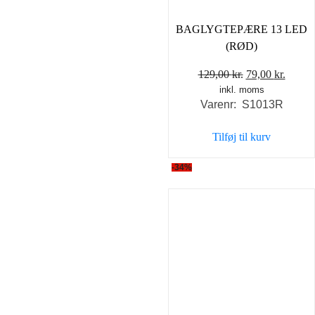
BAGLYGTEPÆRE 13 LED
(RØD)
Den
Den
129,00
kr.
79,00
kr.
inkl. moms
oprindelige
aktuel
Varenr: S1013R
pris
pris
var:
er:
Tilføj til kurv
129,00 kr..
79,00 
-34%