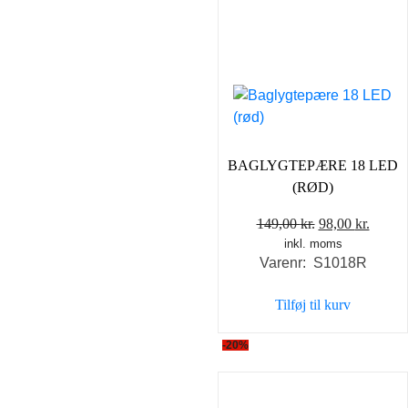
BAGLYGTEPÆRE 18 LED
(RØD)
Den
Den
149,00
kr.
98,00
kr.
inkl. moms
oprindelige
aktuel
Varenr: S1018R
pris
pris
var:
er:
Tilføj til kurv
149,00 kr..
98,00 
-20%