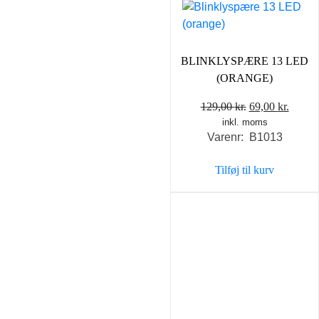
BLINKLYSPÆRE 13 LED
(ORANGE)
Den
Den
129,00
kr.
69,00
kr.
inkl. moms
oprindelige
aktuel
Varenr: B1013
pris
pris
var:
er:
Tilføj til kurv
129,00 kr..
69,00 