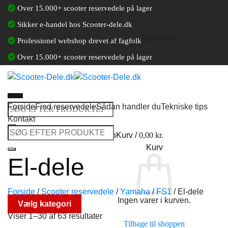
Fortsæt
Over 15.000+ scooter reservedele på lager
til
Sikker e-handel hos Scooter-dele.dk
indhold
[gtranslate]
Professionel webshop drevet af fagfolk
Over 15.000+ scooter reservedele på lager
Forside
Find reservedele
Sådan handler du
Tekniske tips
Søg
Kontakt
efter:
Søg
Log ind / Opret en kundekonto
Kurv /
0,00
kr.
efter:
Kurv
El-dele
Forside
/
Scooter reservedele
/
Yamaha
/
FS1
/
El-dele
Ingen varer i kurven.
Vælg kategori
Viser 1–30 af 63 resultater
Tilbage til shoppen