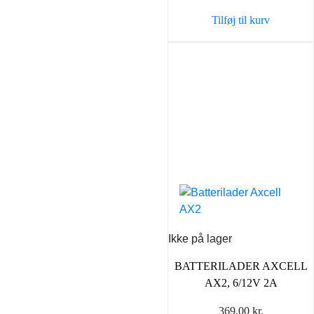
var:
er:
Tilføj til kurv
43,90 kr..
35,00 k
Ikke på lager
BATTERILADER AXCELL
AX2, 6/12V 2A
369,00
kr.