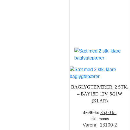
BAGLYGTEPÆRER, 2 STK.
– BAY15D 12V, 5/21W
(KLAR)
Den
Den
43,90
kr.
35,00
kr.
inkl. moms
oprindelige
aktuel
Varenr: 13100-2
pris
pris