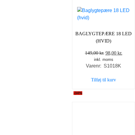
BAGLYGTEPÆRE 18 LED
(HVID)
Den
Den
149,00
kr.
98,00
kr.
inkl. moms
oprindelige
aktuel
Varenr: S1018K
pris
pris
var:
er:
Tilføj til kurv
149,00 kr..
98,00 
-34%