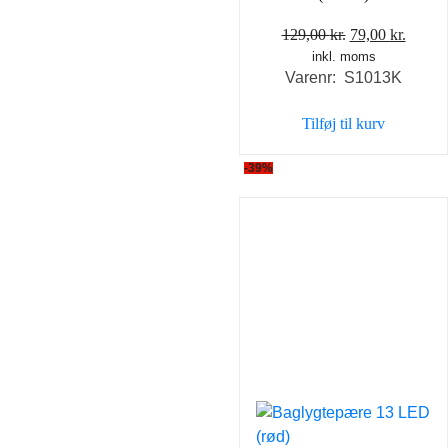
Den
Den
129,00
kr.
79,00
kr.
inkl. moms
oprindelige
aktuel
Varenr: S1013K
pris
pris
var:
er:
Tilføj til kurv
129,00 kr..
79,00 
-39%