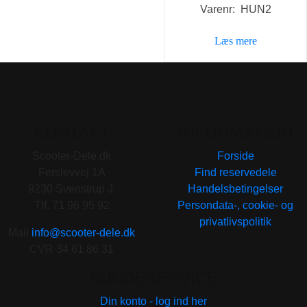
Varenr: HUN2
Læs mere
KONTAKT
INFORMATION
Scooter-Dele.dk
Forside
Ferslevvej 1A
Find reservedele
9230 Svenstrup J.
Handelsbetingelser
Tlf. 71 96 95 92
Persondata-, cookie- og
privatlivspolitik
Mail
info@scooter-dele.dk
CVR 34 61 86 31
KUNDESERVICE
Din konto - log ind her