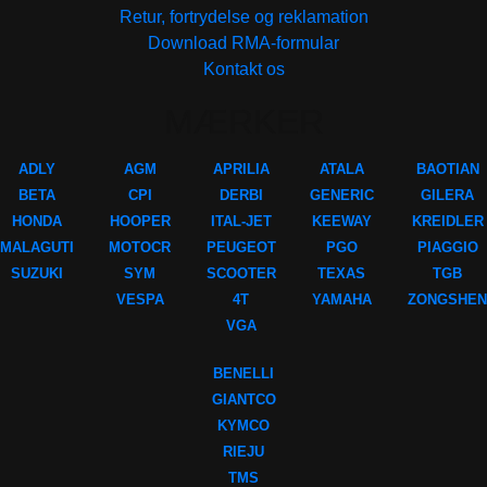
Retur, fortrydelse og reklamation
Download RMA-formular
Kontakt os
MÆRKER
ADLY
AGM
APRILIA
ATALA
BAOTIAN
BETA
CPI
DERBI
GENERIC
GILERA
HONDA
HOOPER
ITAL-JET
KEEWAY
KREIDLER
MALAGUTI
MOTOCR
PEUGEOT
PGO
PIAGGIO
SUZUKI
SYM
SCOOTER
TEXAS
TGB
VESPA
4T
YAMAHA
ZONGSHEN
VGA
BENELLI
GIANTCO
KYMCO
RIEJU
TMS