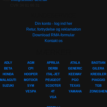
CVR 34 61 86 31
KUNDESERVICE
Din konto - log ind her
Retur, fortrydelse og reklamation
Download RMA-formular
Kontakt os
MÆRKER
ADLY
AGM
APRILIA
ATALA
BAOTIAN
BETA
CPI
DERBI
GENERIC
GILERA
HONDA
HOOPER
ITAL-JET
KEEWAY
KREIDLER
MALAGUTI
MOTOCR
PEUGEOT
PGO
PIAGGIO
SUZUKI
SYM
SCOOTER
TEXAS
TGB
VESPA
4T
YAMAHA
ZONGSHEN
VGA