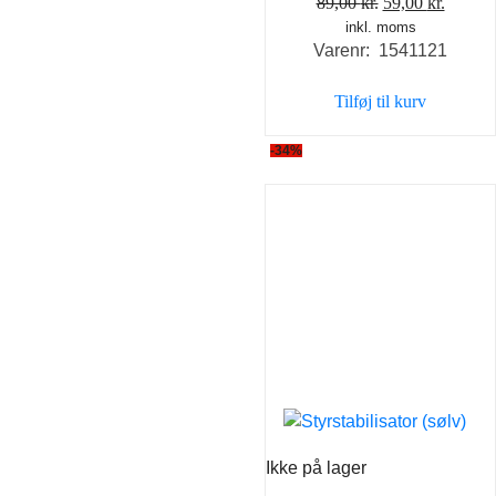
Den
Den
89,00
kr.
59,00
kr.
inkl. moms
oprindelige
aktuel
Varenr: 1541121
pris
pris
var:
er:
Tilføj til kurv
89,00 kr..
59,00 k
-34%
Ikke på lager