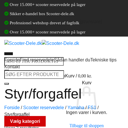
Fortsæt
Over 15.000+ scooter reservedele på lager
til
Sikker e-handel hos Scooter-dele.dk
indhold
[gtranslate]
Professionel webshop drevet af fagfolk
Over 15.000+ scooter reservedele på lager
Forside
Find reservedele
Sådan handler du
Tekniske tips
Søg
Kontakt
efter:
Søg
Log ind / Opret en kundekonto
Kurv /
0,00
kr.
efter:
Kurv
Styr/forgaffel
Forside
/
Scooter reservedele
/
Yamaha
/
FS1
/
Ingen varer i kurven.
Styr/forgaffel
Vælg kategori
Tilbage til shoppen