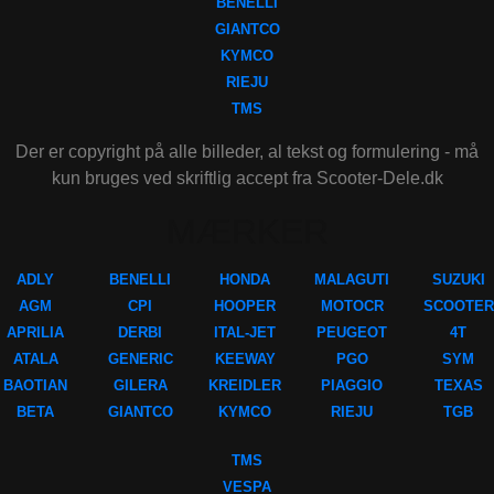
BENELLI
GIANTCO
KYMCO
RIEJU
TMS
Der er copyright på alle billeder, al tekst og formulering - må
kun bruges ved skriftlig accept fra Scooter-Dele.dk
MÆRKER
ADLY
BENELLI
HONDA
MALAGUTI
SUZUKI
AGM
CPI
HOOPER
MOTOCR
SCOOTER
APRILIA
DERBI
ITAL-JET
PEUGEOT
4T
ATALA
GENERIC
KEEWAY
PGO
SYM
BAOTIAN
GILERA
KREIDLER
PIAGGIO
TEXAS
BETA
GIANTCO
KYMCO
RIEJU
TGB
TMS
VESPA