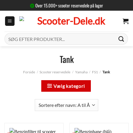
Fortsæt
Over 15.000+ scooter reservedele på lager
til
indhold
Søg
efter:
Tank
Forside
/
Scooter reservedele
/
Yamaha
/
FS1
/
Tank
Vælg kategori