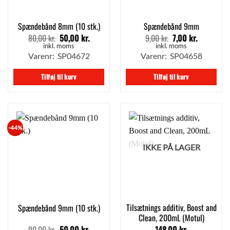
Spændebånd 8mm (10 stk.)
Spændebånd 9mm
80,00
kr.
50,00
kr.
9,00
kr.
7,00
kr.
Den
Den
Den
Den
oprindelige
aktuelle
oprindelige
aktuelle
inkl. moms
inkl. moms
pris
pris
pris
pris
Varenr: SP04672
Varenr: SP04658
var:
er:
var:
er:
80,00 kr..
50,00 kr..
9,00 kr..
7,00 kr..
Tilføj til kurv
Tilføj til kurv
-44%
IKKE PÅ LAGER
Tilsætnings additiv, Boost and
Spændebånd 9mm (10 stk.)
Clean, 200mL (Motul)
90,00
kr.
50,00
kr.
148,00
kr.
Den
Den