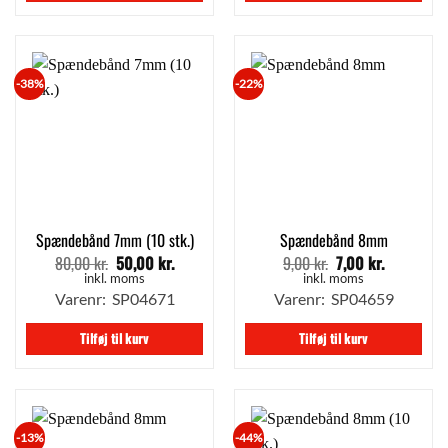
-38%
-22%
Spændebånd 7mm (10 stk.)
Spændebånd 8mm
80,00
kr.
50,00
kr.
9,00
kr.
7,00
kr.
Den
Den
Den
Den
oprindelige
aktuelle
oprindelige
aktuelle
inkl. moms
inkl. moms
pris
pris
pris
pris
Varenr: SP04671
Varenr: SP04659
var:
er:
var:
er:
80,00 kr..
50,00 kr..
9,00 kr..
7,00 kr..
Tilføj til kurv
Tilføj til kurv
-13%
-44%