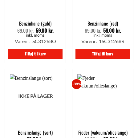
Benzinhane (guld)
Benzinhane (rød)
69,00
kr.
59,00
kr.
69,00
kr.
59,00
kr.
Den
Den
Den
Den
oprindelige
aktuelle
oprindelige
aktuelle
inkl. moms
inkl. moms
pris
pris
pris
pris
Varenr: SC31268O
Varenr: 1SC31268R
var:
er:
var:
er:
69,00 kr..
59,00 kr..
69,00 kr..
59,00 kr.
Tilføj til kurv
Tilføj til kurv
-38%
IKKE PÅ LAGER
Benzinslange (sort)
Fjeder (vakuum/olieslange)