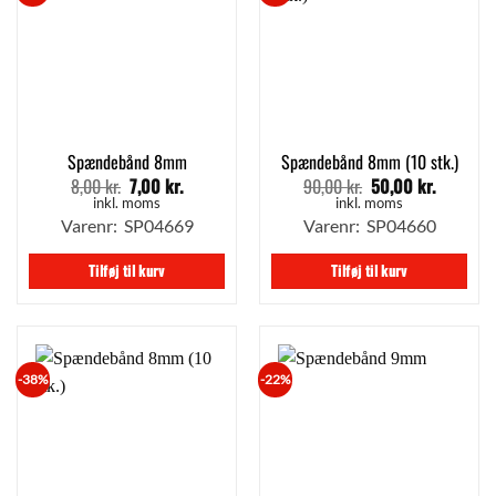
Spændebånd 8mm
Spændebånd 8mm (10 stk.)
8,00
kr.
7,00
kr.
90,00
kr.
50,00
kr.
Den
Den
Den
Den
oprindelige
aktuelle
oprindelige
aktuelle
inkl. moms
inkl. moms
pris
pris
pris
pris
Varenr: SP04669
Varenr: SP04660
var:
er:
var:
er:
8,00 kr..
7,00 kr..
90,00 kr..
50,00 kr.
Tilføj til kurv
Tilføj til kurv
-38%
-22%