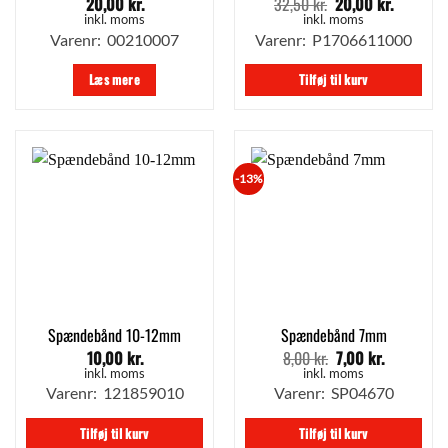
20,00
kr.
32,50
kr.
20,00
kr.
Den
Den
oprindelige
aktuelle
inkl. moms
inkl. moms
pris
pris
Varenr: 00210007
Varenr: P1706611000
var:
er:
32,50 kr..
20,00 kr.
Læs mere
Tilføj til kurv
-13%
Spændebånd 10-12mm
Spændebånd 7mm
10,00
kr.
8,00
kr.
7,00
kr.
Den
Den
oprindelige
aktuelle
inkl. moms
inkl. moms
pris
pris
Varenr: 121859010
Varenr: SP04670
var:
er:
8,00 kr..
7,00 kr..
Tilføj til kurv
Tilføj til kurv