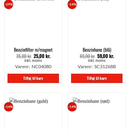
-29%
-14%
Benzinfilter m/magnet
Benzinhane (blå)
35,00
kr.
25,00
kr.
69,00
kr.
59,00
kr.
Den
Den
Den
Den
oprindelige
aktuelle
oprindelige
aktuelle
inkl. moms
inkl. moms
pris
pris
pris
pris
Varenr: NC04080
Varenr: SC31268B
var:
er:
var:
er:
35,00 kr..
25,00 kr..
69,00 kr..
59,00 kr.
Tilføj til kurv
Tilføj til kurv
-14%
-14%