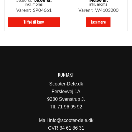
oprindelige
aktuelle
inkl. moms
inkl. moms
pris
pris
Varenr: SP04661
Varenr: W4103200
var:
er:
90,00 kr..
50,00 kr..
Tilføj til kurv
Læs mere
KONTAKT
Scooter-Dele.dk
Ferslevvej 1A
9230 Svenstrup J.
Tlf. 71 96 95 92
Mail
info@scooter-dele.dk
CVR 34 61 86 31