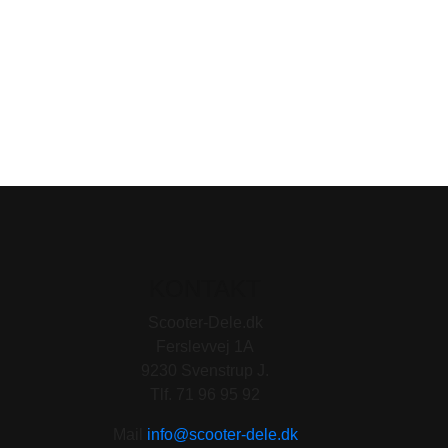
KONTAKT
Scooter-Dele.dk
Ferslevvej 1A
9230 Svenstrup J.
Tlf. 71 96 95 92
Mail
info@scooter-dele.dk