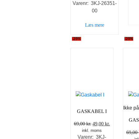
Varenr: 3KJ-26351-
pris
pris
00
var:
er:
59,00 kr..
39,00 kr..
Læs mere
-29%
-29%
Ikke på
GASKABEL I
GAS
Den
Den
69,00
kr.
49,00
kr.
inkl. moms
oprindelige
aktuelle
69,00
Varenr: 3KJ-
pris
pris