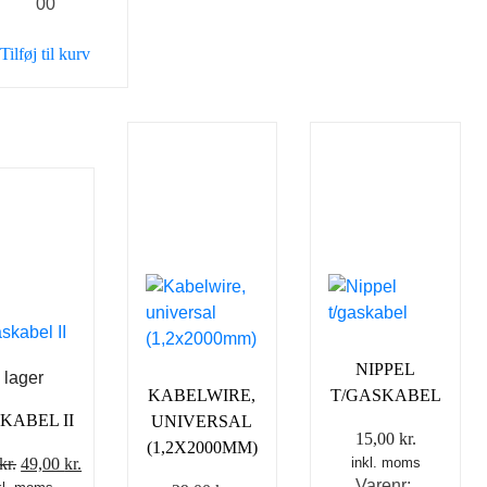
00
var:
er:
59,00 kr..
39,00 kr..
Tilføj til kurv
NIPPEL
 lager
KABELWIRE,
T/GASKABEL
KABEL II
UNIVERSAL
15,00
kr.
(1,2X2000MM)
Den
Den
kr.
49,00
kr.
inkl. moms
Varenr: