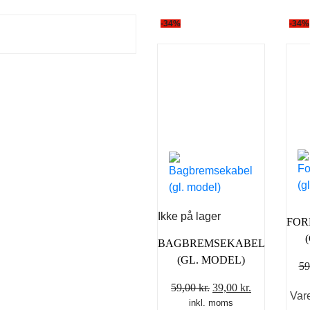
-34%
-34%
Ikke på lager
FOR
BAGBREMSEKABEL
(GL. MODEL)
59
Den
Den
59,00
kr.
39,00
kr.
Var
inkl. moms
oprindelige
aktuelle