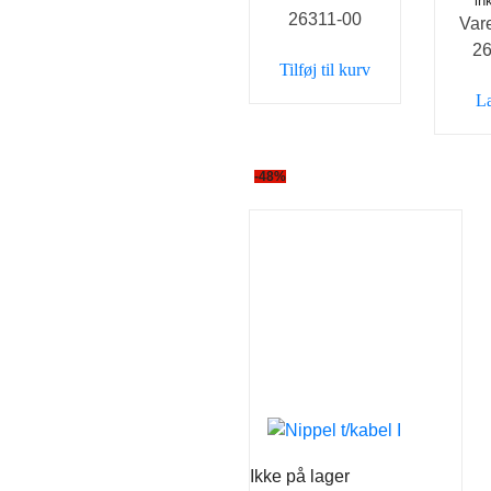
in
26311-00
var:
er:
Var
69,00 kr..
49,00 kr..
2
Tilføj til kurv
L
-48%
Ikke på lager