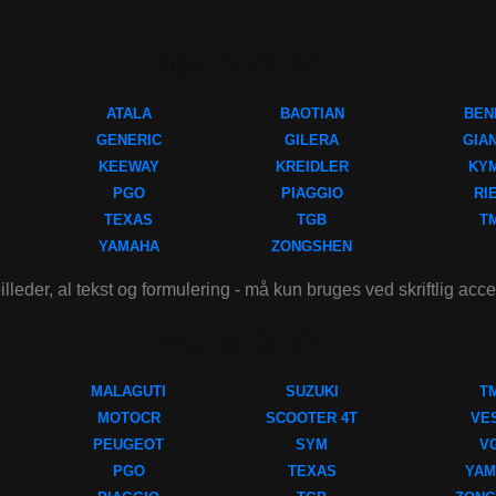
MÆRKER
ATALA
BAOTIAN
BEN
GENERIC
GILERA
GIA
KEEWAY
KREIDLER
KY
PGO
PIAGGIO
RI
TEXAS
TGB
T
YAMAHA
ZONGSHEN
illeder, al tekst og formulering - må kun bruges ved skriftlig acc
MÆRKER
MALAGUTI
SUZUKI
T
MOTOCR
SCOOTER 4T
VE
PEUGEOT
SYM
V
PGO
TEXAS
YAM