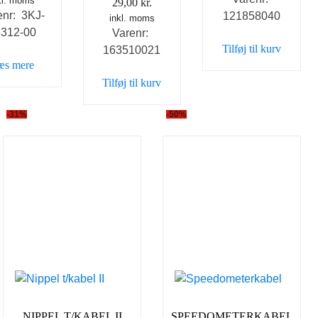
kl. moms
oprindelige
aktuelle
29,00
kr.
enr: 3KJ-
121858040
pris
pris
inkl. moms
6312-00
Varenr:
var:
er:
Tilføj til kurv
163510021
69,00 kr..
49,00 kr..
æs mere
Tilføj til kurv
-31%
-50%
NIPPEL T/KABEL II
SPEEDOMETERKABEL