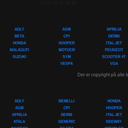
CVR 34 61 86 31
ADLY
AGM
APRILIA
BETA
CPI
DERBI
HONDA
HOOPER
ITAL-JET
MALAGUTI
MOTOCR
PEUGEOT
SUZUKI
SYM
SCOOTER 4T
VESPA
VGA
Der er copyright på alle b
ADLY
BENELLI
HONDA
AGM
CPI
HOOPER
APRILIA
DERBI
ITAL-JET
ATALA
GENERIC
KEEWAY