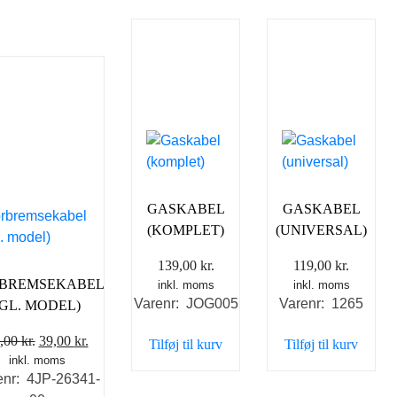
GASKABEL
GASKABEL
(KOMPLET)
(UNIVERSAL)
139,00
kr.
119,00
kr.
BREMSEKABEL
inkl. moms
inkl. moms
Varenr: JOG005
Varenr: 1265
(GL. MODEL)
Den
Den
,00
kr.
39,00
kr.
Tilføj til kurv
Tilføj til kurv
inkl. moms
oprindelige
aktuelle
enr: 4JP-26341-
pris
pris