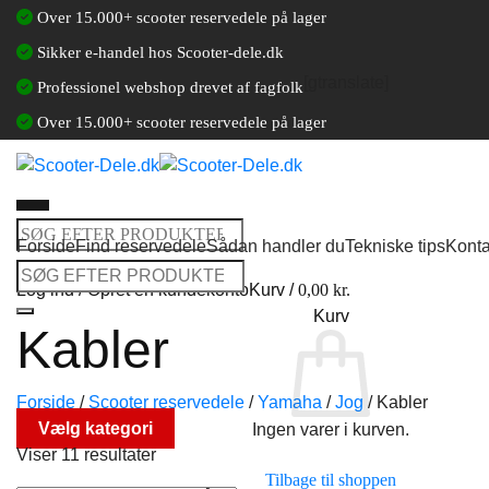
Fortsæt
Over 15.000+ scooter reservedele på lager
til
Sikker e-handel hos Scooter-dele.dk
indhold
[gtranslate]
Professionel webshop drevet af fagfolk
Over 15.000+ scooter reservedele på lager
Søg
Forside
Find reservedele
Sådan handler du
Tekniske tips
Konta
efter:
Søg
Log ind / Opret en kundekonto
Kurv /
0,00
kr.
efter:
Kurv
Kabler
Forside
/
Scooter reservedele
/
Yamaha
/
Jog
/
Kabler
Vælg kategori
Ingen varer i kurven.
Viser 11 resultater
Tilbage til shoppen