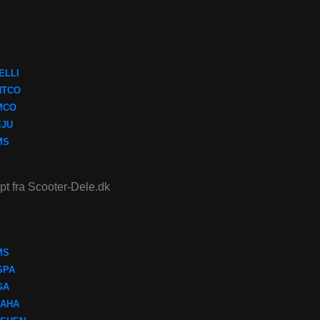
ELLI
NTCO
MCO
EJU
MS
ept fra Scooter-Dele.dk
MS
SPA
GA
AHA