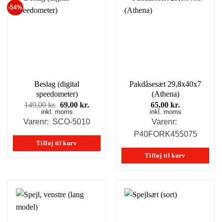
-54%
Beslag (digital
Pakdåsesæt 29,8x40x7
speedometer)
(Athena)
Den
Den
149,00
kr.
69,00
kr.
65,00
kr.
inkl. moms
oprindelige
aktuelle
inkl. moms
pris
pris
Varenr: SCO-5010
Varenr:
var:
er:
P40FORK455075
149,00 kr..
69,00 kr..
Tilføj til kurv
Tilføj til kurv