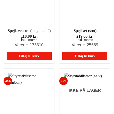
Spejl, venstre (lang model)
Spejlsæt (sort)
110,00
kr.
219,00
kr.
inkl. moms
inkl. moms
Varenr: 173310
Varenr: 25669
Tilføj til kurv
Tilføj til kurv
-34%
-34%
IKKE PÅ LAGER