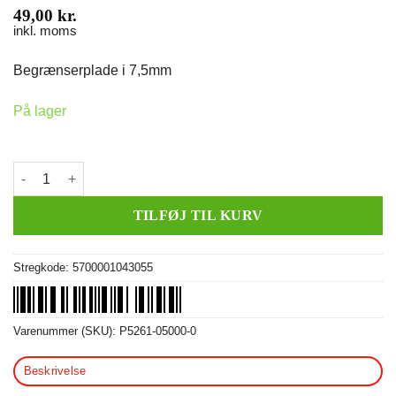
49,00
kr.
inkl. moms
Begrænserplade i 7,5mm
På lager
Begrænserplade 7,5mm (tragt) antal
TILFØJ TIL KURV
Stregkode:
5700001043055
Varenummer (SKU):
P5261-05000-0
Beskrivelse