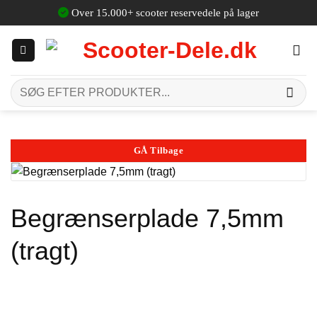
Fortsæt
Over 15.000+ scooter reservedele på lager
til
indhold
Søg
efter:
GÅ Tilbage
Begrænserplade 7,5mm
(tragt)