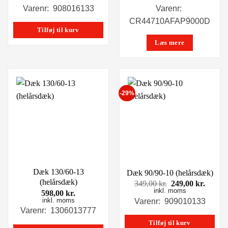
pris
pris
Varenr: 908016133
Varenr:
var:
er:
CR44710AFAP9000D
399,00 kr..
249,00 kr..
Tilføj til kurv
Læs mere
-29%
Dæk 130/60-13
Dæk 90/90-10 (helårsdæk)
(helårsdæk)
Den
Den
349,00
kr.
249,00
kr.
inkl. moms
oprindelige
aktuel
598,00
kr.
pris
pris
inkl. moms
Varenr: 909010133
var:
er:
Varenr: 1306013777
349,00 kr..
249,00
Tilføj til kurv