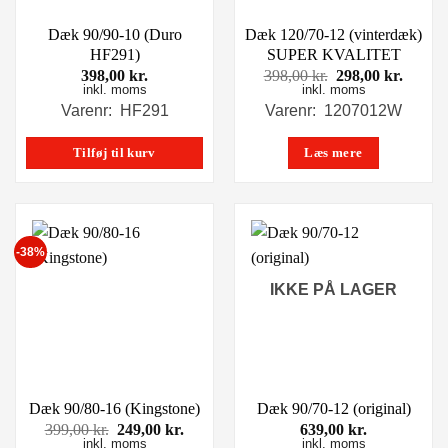
Dæk 90/90-10 (Duro
Dæk 120/70-12 (vinterdæk)
HF291)
SUPER KVALITET
Den
Den
398,00
kr.
398,00
kr.
298,00
kr.
inkl. moms
inkl. moms
oprindelige
aktuel
pris
pris
Varenr: HF291
Varenr: 1207012W
var:
er:
398,00 kr..
298,00
Tilføj til kurv
Læs mere
-38%
IKKE PÅ LAGER
Dæk 90/80-16 (Kingstone)
Dæk 90/70-12 (original)
Den
Den
399,00
kr.
249,00
kr.
639,00
kr.
inkl. moms
oprindelige
aktuelle
inkl. moms