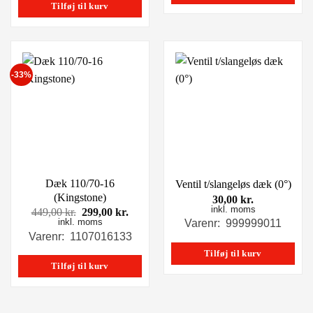
Tilføj til kurv
-33%
Dæk 110/70-16
Ventil t/slangeløs dæk (0°)
(Kingstone)
30,00
kr.
inkl. moms
Den
Den
449,00
kr.
299,00
kr.
inkl. moms
oprindelige
aktuelle
Varenr: 999999011
pris
pris
Varenr: 1107016133
var:
er:
Tilføj til kurv
449,00 kr..
299,00 kr..
Tilføj til kurv