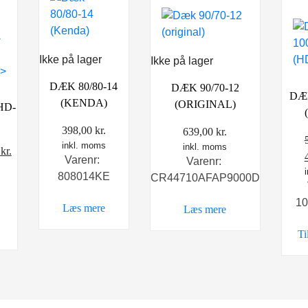
Ikke på lager
Ikke på lager
DÆK 80/80-14
DÆK 90/70-12
DÆK
(KENDA)
(ORIGINAL)
HD-
398,00
kr.
639,00
kr.
inkl. moms
inkl. moms
Den
0
kr.
Varenr:
Varenr:
elige
aktuelle
808014KE
CR44710AFAP9000D
pris
er:
10
Læs mere
Læs mere
kr..
269,00 kr..
Ti