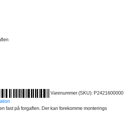
aflen
Varenummer (SKU):
P2421600000
ation
en fast på forgaflen. Der kan forekomme monterings