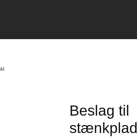
kt
Beslag til
stænkpla