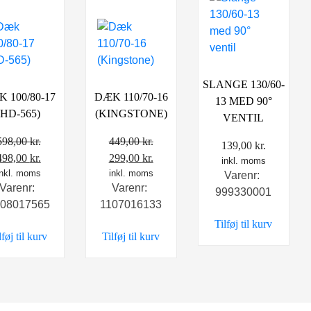
SLANGE 130/60-
 100/80-17
DÆK 110/70-16
13 MED 90°
(HD-565)
(KINGSTONE)
VENTIL
598,00
kr.
449,00
kr.
139,00
kr.
Den
Den
Den
Den
498,00
kr.
299,00
kr.
inkl. moms
oprindelige
inkl. moms
aktuelle
oprindelige
inkl. moms
aktuelle
Varenr:
Varenr:
Varenr:
pris
pris
pris
pris
999330001
08017565
1107016133
var:
er:
var:
er:
Tilføj til kurv
598,00 kr..
498,00 kr..
449,00 kr..
299,00 kr..
lføj til kurv
Tilføj til kurv