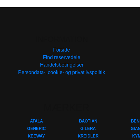
INFORMATION
Forside
Find reservedele
Handelsbetingelser
Persondata-, cookie- og privatlivspolitik
MÆRKER
ATALA
BAOTIAN
BEN
GENERIC
GILERA
GIA
KEEWAY
KREIDLER
KY