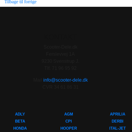
Tilbage til forrige
KONTAKT
Scooter-Dele.dk
Ferslevvej 1A
9230 Svenstrup J.
Tlf. 71 96 95 92
Mail
info@scooter-dele.dk
CVR 34 61 86 31
ADLY
AGM
APRILIA
BETA
CPI
DERBI
HONDA
HOOPER
ITAL-JET