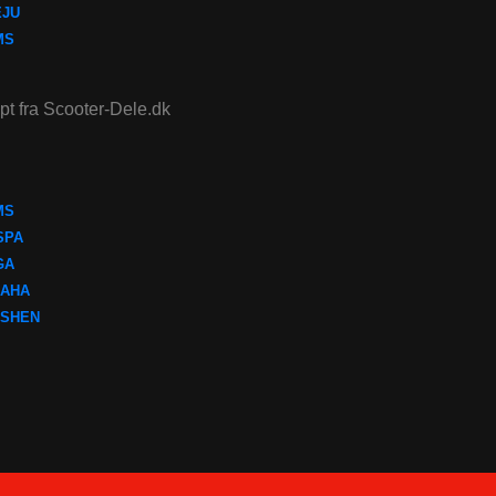
EJU
MS
ept fra Scooter-Dele.dk
MS
SPA
GA
AHA
SHEN