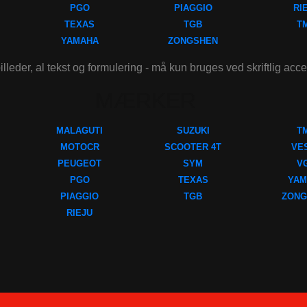
PGO
PIAGGIO
RI
TEXAS
TGB
T
YAMAHA
ZONGSHEN
illeder, al tekst og formulering - må kun bruges ved skriftlig acc
MÆRKER
MALAGUTI
SUZUKI
T
MOTOCR
SCOOTER 4T
VE
PEUGEOT
SYM
V
PGO
TEXAS
YAM
PIAGGIO
TGB
ZONG
RIEJU