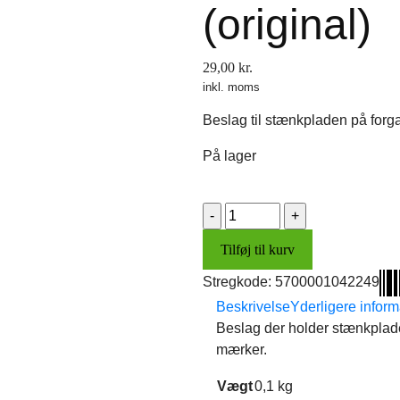
(original)
29,00
kr.
inkl. moms
Beslag til stænkpladen på forg
På lager
Beslag
til
Tilføj til kurv
stænkplade
(original)
Stregkode:
5700001042249
antal
Beskrivelse
Yderligere inform
Beslag der holder stænkplad
mærker.
Vægt
0,1 kg