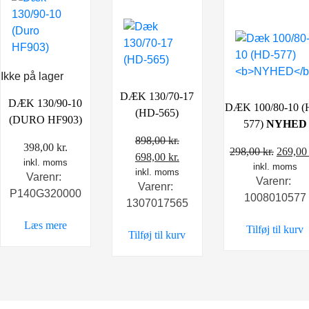
Ikke på lager
DÆK 130/70-17
DÆK 130/90-10
DÆK 100/80-10 (
(HD-565)
(DURO HF903)
577)
NYHED
898,00
kr.
398,00
kr.
Den
298,00
kr.
269,0
Den
Den
698,00
kr.
inkl. moms
inkl. moms
oprind
oprindelige
inkl. moms
aktuelle
Varenr:
Varenr:
pris
Varenr:
pris
pris
P140G320000
1008010577
var:
1307017565
var:
er:
298,00 
898,00 kr..
698,00 kr..
Læs mere
Tilføj til kurv
Tilføj til kurv