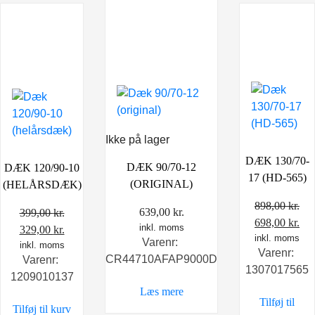
Ikke på lager
DÆK 130/70-
DÆK 90/70-12
DÆK 120/90-10
17 (HD-565)
(ORIGINAL)
(HELÅRSDÆK)
898,00
kr.
639,00
kr.
399,00
kr.
Den
De
698,00
kr.
inkl. moms
Den
Den
329,00
kr.
oprindelige
inkl. moms
akt
Varenr:
oprindelige
inkl. moms
aktuelle
Varenr:
pris
pri
CR44710AFAP9000D
Varenr:
pris
pris
1307017565
var:
er:
1209010137
var:
er:
898,00 kr..
698
Læs mere
399,00 kr..
329,00 kr..
Tilføj til
Tilføj til kurv