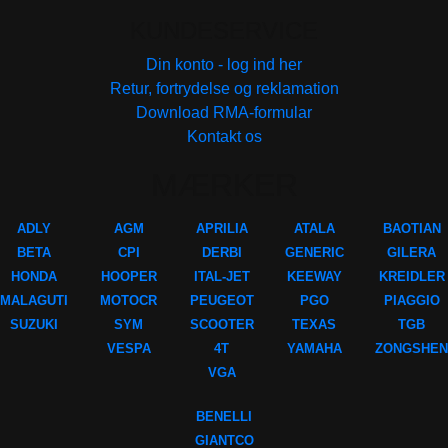
KUNDESERVICE
Din konto - log ind her
Retur, fortrydelse og reklamation
Download RMA-formular
Kontakt os
MÆRKER
ADLY
AGM
APRILIA
ATALA
BAOTIAN
BETA
CPI
DERBI
GENERIC
GILERA
HONDA
HOOPER
ITAL-JET
KEEWAY
KREIDLER
MALAGUTI
MOTOCR
PEUGEOT
PGO
PIAGGIO
SUZUKI
SYM
SCOOTER
TEXAS
TGB
VESPA
4T
YAMAHA
ZONGSHEN
VGA
BENELLI
GIANTCO