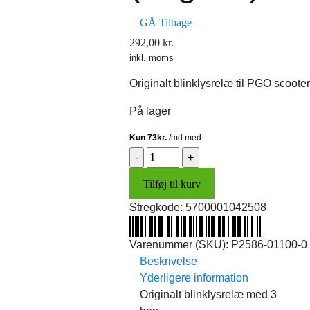
GÅ Tilbage
292,00
kr.
inkl. moms
Originalt blinklysrelæ til PGO scooter
På lager
Blinklysrelæ
(original)
Tilføj til kurv
antal
Stregkode:
5700001042508
Varenummer (SKU):
P2586-01100-0
Beskrivelse
Yderligere information
Originalt blinklysrelæ med 3