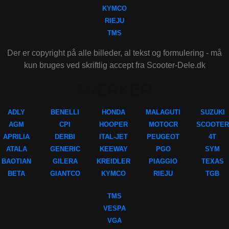
KYMCO
RIEJU
TMS
Der er copyright på alle billeder, al tekst og formulering - må
kun bruges ved skriftlig accept fra Scooter-Dele.dk
MÆRKER
ADLY
BENELLI
HONDA
MALAGUTI
SUZUKI
AGM
CPI
HOOPER
MOTOCR
SCOOTER
APRILIA
DERBI
ITAL-JET
PEUGEOT
4T
ATALA
GENERIC
KEEWAY
PGO
SYM
BAOTIAN
GILERA
KREIDLER
PIAGGIO
TEXAS
BETA
GIANTCO
KYMCO
RIEJU
TGB
TMS
VESPA
VGA