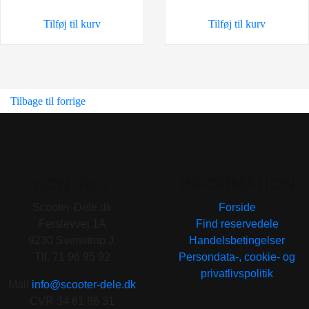
Tilføj til kurv
Tilføj til kurv
Tilbage til forrige
KONTAKT
INFORMATION
Scooter-Dele.dk
Forside
Ferslevvej 1A
Find reservedele
9230 Svenstrup J.
Handelsbetingelser
Tlf. 71 96 95 92
Persondata-, cookie- og
privatlivspolitik
Mail
info@scooter-dele.dk
CVR 34 61 86 31