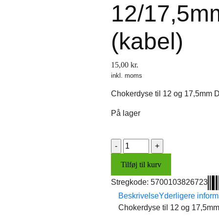
12/17,5m
(kabel)
15,00
kr.
inkl. moms
Chokerdyse til 12 og 17,5mm De
På lager
Chokerdyse
DellOrto
Tilføj til kurv
12/17,5mm
(kabel)
Stregkode:
5700103826723
antal
Beskrivelse
Yderligere inform
Chokerdyse til 12 og 17,5mm 