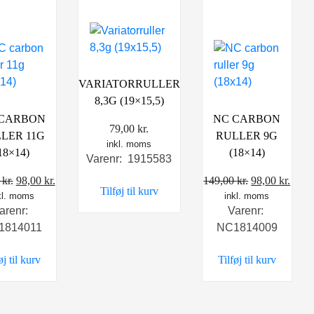
VARIATORRULLER
8,3G (19×15,5)
 CARBON
NC CARBON
79,00
kr.
LER 11G
RULLER 9G
inkl. moms
18×14)
(18×14)
Varenr: 1915583
Den
Den
Den
Den
0
kr.
98,00
kr.
149,00
kr.
98,00
kr.
Tilføj til kurv
kl. moms
oprindelige
aktuelle
inkl. moms
oprindelige
aktu
arenr:
Varenr:
pris
pris
pris
pris
1814011
NC1814009
var:
er:
var:
er:
149,00 kr..
98,00 kr..
149,00 kr..
98,00
øj til kurv
Tilføj til kurv