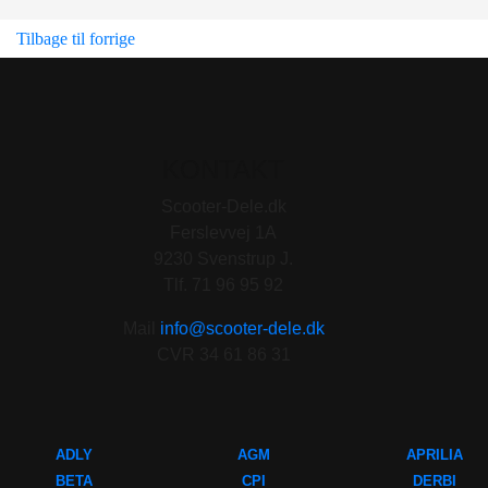
Tilbage til forrige
KONTAKT
Scooter-Dele.dk
Ferslevvej 1A
9230 Svenstrup J.
Tlf. 71 96 95 92
Mail
info@scooter-dele.dk
CVR 34 61 86 31
ADLY
AGM
APRILIA
BETA
CPI
DERBI