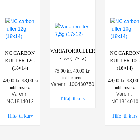
VARIATORRULLER
NC CARBON
NC CARBON
7,5G (17×12)
RULLER 12G
RULLER 10G
(18×14)
(18×14)
Den
Den
75,00
kr.
49,00
kr.
inkl. moms
oprindelige
aktuelle
Den
Den
Den
149,00
kr.
98,00
kr.
149,00
kr.
98,00
Varenr: 100430750
pris
pris
inkl. moms
oprindelige
aktuelle
inkl. moms
oprin
var:
er:
Varenr:
Varenr:
pris
pris
pris
Tilføj til kurv
75,00 kr..
49,00 kr..
NC1814012
NC1814010
var:
er:
var:
149,00 kr..
98,00 kr..
149,00
Tilføj til kurv
Tilføj til kurv