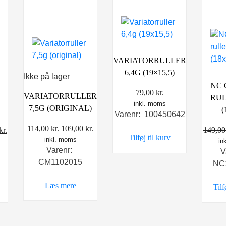
VARIATORRULLER
6,4G (19×15,5)
Ikke på lager
NC
79,00
kr.
VARIATORRULLER
RUL
inkl. moms
7,5G (ORIGINAL)
(
Varenr: 100450642
Den
Den
114,00
kr.
109,00
kr.
Den
kr.
149,0
Tilføj til kurv
inkl. moms
oprindelige
aktuelle
delige
aktuelle
in
Varenr:
V
pris
pris
pris
CM1102015
NC
var:
er:
er:
114,00 kr..
109,00 kr..
 kr..
98,00 kr..
Læs mere
Tilf