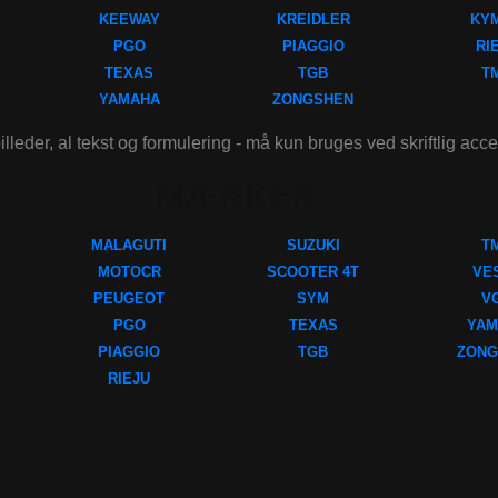
KEEWAY
KREIDLER
KY
PGO
PIAGGIO
RI
TEXAS
TGB
T
YAMAHA
ZONGSHEN
illeder, al tekst og formulering - må kun bruges ved skriftlig acc
MÆRKER
MALAGUTI
SUZUKI
T
MOTOCR
SCOOTER 4T
VE
PEUGEOT
SYM
V
PGO
TEXAS
YAM
PIAGGIO
TGB
ZONG
RIEJU