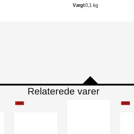
Vægt
0,1 kg
Relaterede varer
-4%
-34%