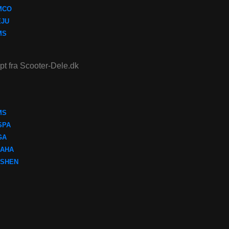
MCO
EJU
MS
ept fra Scooter-Dele.dk
MS
SPA
GA
AHA
SHEN