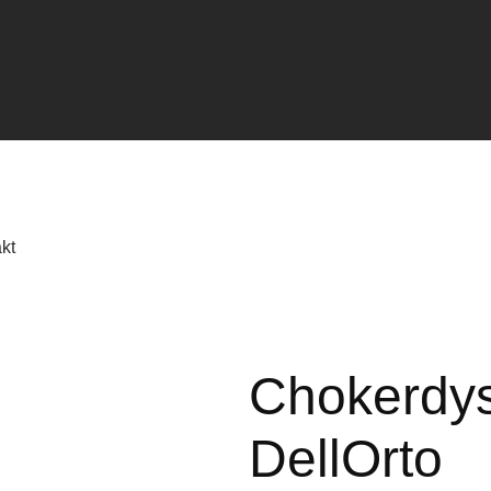
kt
Chokerdy
DellOrto