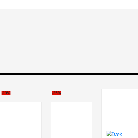
-13%
-25%