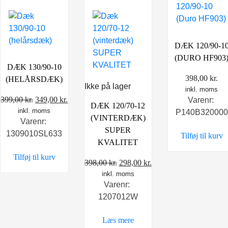
DÆK 120/90-1
(DURO HF903
DÆK 130/90-10
398,00
kr.
(HELÅRSDÆK)
Ikke på lager
inkl. moms
Den
Den
399,00
kr.
349,00
kr.
Varenr:
DÆK 120/70-12
inkl. moms
oprindelige
aktuelle
P140B320000
(VINTERDÆK)
Varenr:
pris
pris
SUPER
1309010SL633
Tilføj til kurv
var:
er:
KVALITET
399,00 kr..
349,00 kr..
Tilføj til kurv
Den
Den
398,00
kr.
298,00
kr.
inkl. moms
oprindelige
aktuelle
Varenr:
pris
pris
1207012W
var:
er:
398,00 kr..
298,00 kr..
Læs mere