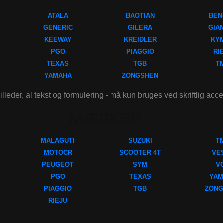
ATALA
BAOTIAN
BEN
GENERIC
GILERA
GIA
KEEWAY
KREIDLER
KY
PGO
PIAGGIO
RI
TEXAS
TGB
T
YAMAHA
ZONGSHEN
illeder, al tekst og formulering - må kun bruges ved skriftlig acc
MÆRKER
MALAGUTI
SUZUKI
T
MOTOCR
SCOOTER 4T
VE
PEUGEOT
SYM
V
PGO
TEXAS
YAM
PIAGGIO
TGB
ZONG
RIEJU