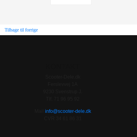
Tilbage til forrige
KONTAKT
Scooter-Dele.dk
Ferslevvej 1A
9230 Svenstrup J.
Tlf. 71 96 95 92
Mail
info@scooter-dele.dk
CVR 34 61 86 31