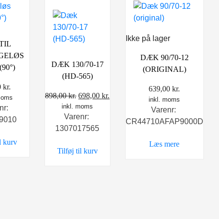
Ikke på lager
TIL
GELØS
DÆK 90/70-12
DÆK 130/70-17
90°)
(ORIGINAL)
(HD-565)
0
kr.
639,00
kr.
Den
Den
898,00
kr.
698,00
kr.
 moms
inkl. moms
inkl. moms
oprindelige
aktuelle
nr:
Varenr:
Varenr:
pris
pris
9010
CR44710AFAP9000D
1307017565
var:
er:
il kurv
898,00 kr..
698,00 kr..
Læs mere
Tilføj til kurv