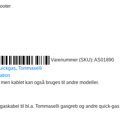
cooter
Varenummer (SKU):
AS01890
uickgas
,
Tommaselli
ation
, men kablet kan også bruges til andre modeller.
askabel til bl.a. Tommaselli gasgreb og andre quick-gas