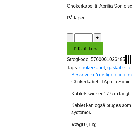
pris
pris
Chokerkabel til Aprilia Sonic s
var:
er:
125,00 kr..
96,00 kr..
På lager
Chokerkabel
antal
Tilføj til kurv
Stregkode:
5700001026485
Tags:
chokerkabel
,
gaskabel
,
q
Beskrivelse
Yderligere inform
Chokerkabel til Aprilia Sonic
Kablets wire er 177cm langt.
Kablet kan også bruges som g
systemer.
Vægt
0,1 kg