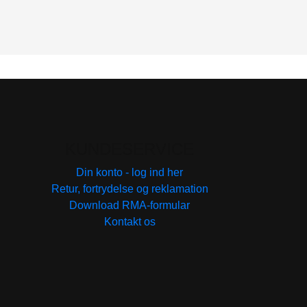
KUNDESERVICE
Din konto - log ind her
Retur, fortrydelse og reklamation
Download RMA-formular
Kontakt os