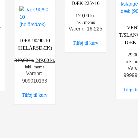
DÆK 225×16
159,00
kr.
inkl. moms
0
VEN
Varenr: 16-225
)
T/SLAN
DÆK 90/90-10
DÆK (
Tilføj til kurv
(HELÅRSDÆK)
29,0
Den
Den
349,00
kr.
249,00
kr.
inkl.
inkl. moms
oprindelige
aktuelle
Vare
Varenr:
pris
pris
99999
909010133
var:
er:
Tilføj t
349,00 kr..
249,00 kr..
Tilføj til kurv