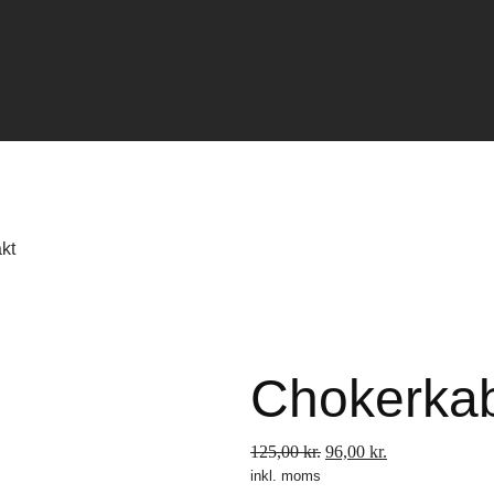
kt
Chokerka
Den
Den
125,00
kr.
96,00
kr.
inkl. moms
oprindelige
aktuelle