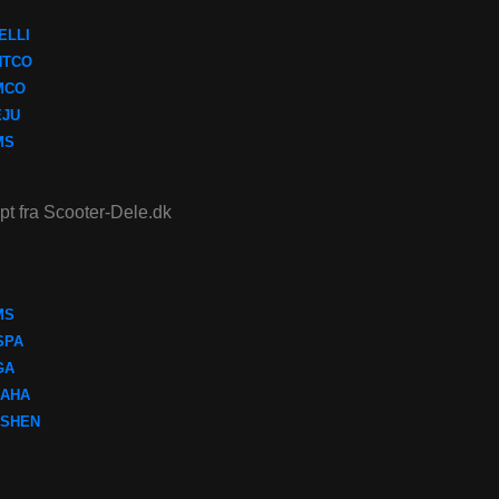
ELLI
NTCO
MCO
EJU
MS
ept fra Scooter-Dele.dk
MS
SPA
GA
AHA
SHEN