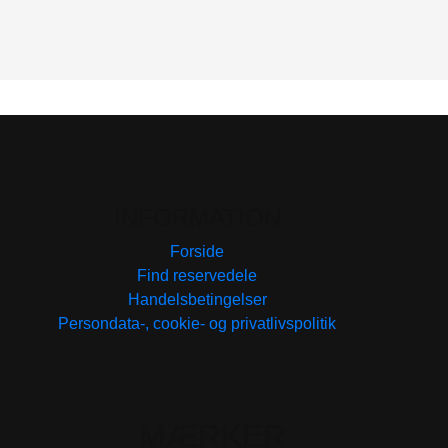
INFORMATION
Forside
Find reservedele
Handelsbetingelser
Persondata-, cookie- og privatlivspolitik
MÆRKER