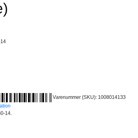
e)
-14
Varenummer (SKU):
1008014133
ation
80-14.