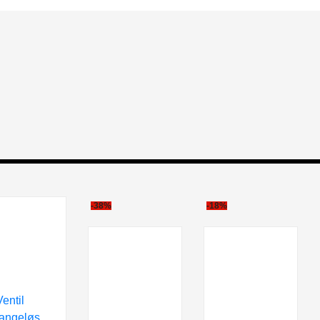
-38%
-18%