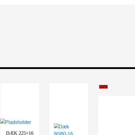
-10%
DÆK 225×16