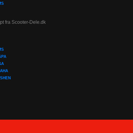
MS
ept fra Scooter-Dele.dk
MS
SPA
GA
AHA
SHEN