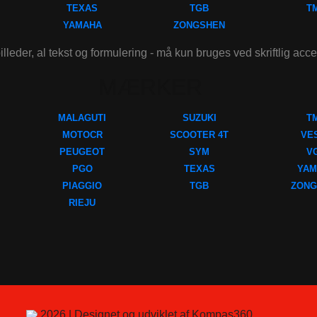
TEXAS
TGB
T
YAMAHA
ZONGSHEN
illeder, al tekst og formulering - må kun bruges ved skriftlig acc
MÆRKER
MALAGUTI
SUZUKI
T
MOTOCR
SCOOTER 4T
VE
PEUGEOT
SYM
V
PGO
TEXAS
YAM
PIAGGIO
TGB
ZONG
RIEJU
2026 | Designet og udviklet af Kompas360