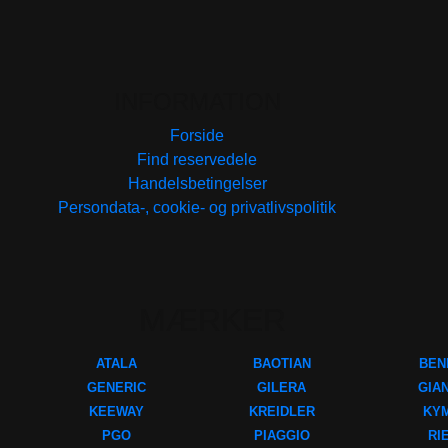
INFORMATION
Forside
Find reservedele
Handelsbetingelser
Persondata-, cookie- og privatlivspolitik
MÆRKER
ATALA
BAOTIAN
BEN
GENERIC
GILERA
GIA
KEEWAY
KREIDLER
KY
PGO
PIAGGIO
RI