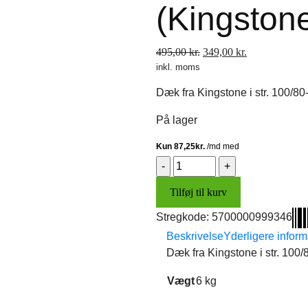
(Kingston
Den
Den
495,00
kr.
349,00
kr.
inkl. moms
oprindelige
aktuelle
pris
pris
Dæk fra Kingstone i str. 100/80
var:
er:
495,00 kr..
349,00 kr..
På lager
Dæk
100/80-
Tilføj til kurv
14
(Kingstone)
Stregkode:
5700000999346
antal
Beskrivelse
Yderligere inform
Dæk fra Kingstone i str. 100/
Vægt
6 kg