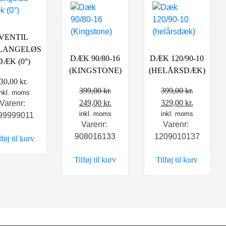
VENTIL
SLANGELØS
DÆK 90/80-16
DÆK 120/90-10
DÆK (0°)
(KINGSTONE)
(HELÅRSDÆK)
30,00
kr.
399,00
kr.
399,00
kr.
inkl. moms
Den
Den
Den
Den
249,00
kr.
329,00
kr.
Varenr:
oprindelige
inkl. moms
aktuelle
oprindelige
inkl. moms
aktuelle
99999011
Varenr:
Varenr:
pris
pris
pris
pris
908016133
1209010137
lføj til kurv
var:
er:
var:
er:
399,00 kr..
249,00 kr..
399,00 kr..
329,00 kr.
Tilføj til kurv
Tilføj til kurv