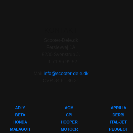
KONTAKT
Scooter-Dele.dk
Ferslevvej 1A
9230 Svenstrup J.
Tlf. 71 96 95 92
Mail
info@scooter-dele.dk
CVR 34 61 86 31
ADLY
AGM
APRILIA
BETA
CPI
DERBI
HONDA
HOOPER
ITAL-JET
MALAGUTI
MOTOCR
PEUGEOT