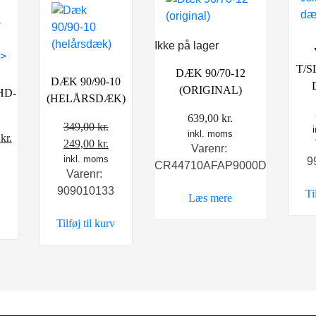
Ikke på lager
T/
DÆK 90/70-12
DÆK 90/90-10
(ORIGINAL)
HD-
(HELÅRSDÆK)
639,00
kr.
349,00
kr.
inkl. moms
Den
0
kr.
Den
Den
249,00
kr.
Varenr:
elige
aktuelle
oprindelige
inkl. moms
aktuelle
9
CR44710AFAP9000D
pris
Varenr:
pris
pris
er:
909010133
Ti
var:
er:
Læs mere
kr..
269,00 kr..
349,00 kr..
249,00 kr..
Tilføj til kurv