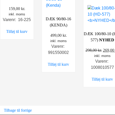
159,00
kr.
inkl. moms
DÆK 90/80-16
Varenr: 16-225
(KENDA)
Tilføj til kurv
DÆK 100/80-10 (
499,00
kr.
577)
NYHED
inkl. moms
Varenr:
Den
298,00
kr.
269,0
991550002
inkl. moms
oprind
Varenr:
pris
Tilføj til kurv
1008010577
var:
298,00 
Tilføj til kurv
Tilbage til forrige