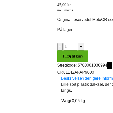
45,00
kr.
inkl. moms
Original reservedel MotoCR sc
På lager
Dæksel
v/stelnr.
Tilføj til kurv
antal
Stregkode:
5700001030994
CR81142AFAP9000
Beskrivelse
Yderligere inform
Lille sort plastik dæksel, de
langs.
Vægt
0,05 kg