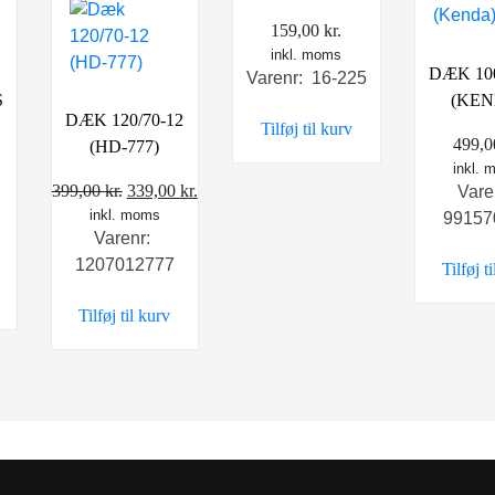
159,00
kr.
inkl. moms
DÆK 100
Varenr: 16-225
S
(KEN
DÆK 120/70-12
Tilføj til kurv
499,
(HD-777)
inkl.
Den
Den
399,00
kr.
339,00
kr.
Vare
inkl. moms
oprindelige
aktuelle
99157
Varenr:
pris
pris
1207012777
Tilføj t
var:
er:
399,00 kr..
339,00 kr..
Tilføj til kurv