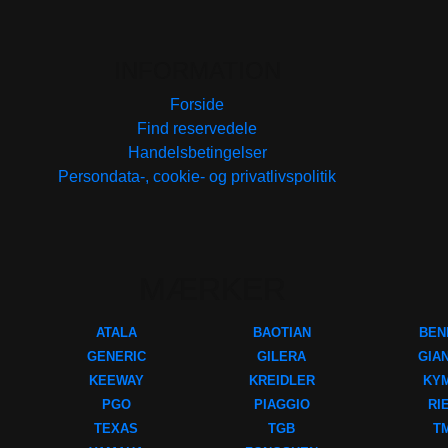
INFORMATION
Forside
Find reservedele
Handelsbetingelser
Persondata-, cookie- og privatlivspolitik
MÆRKER
ATALA
BAOTIAN
BEN
GENERIC
GILERA
GIA
KEEWAY
KREIDLER
KY
PGO
PIAGGIO
RI
TEXAS
TGB
T