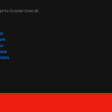
ept fra Scooter-Dele.dk
MS
SPA
GA
AHA
SHEN