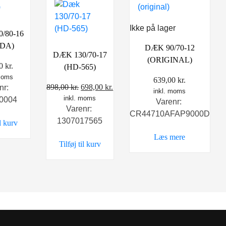
Ikke på lager
/80-16
DA)
DÆK 90/70-12
DÆK 130/70-17
(ORIGINAL)
00
kr.
(HD-565)
 moms
639,00
kr.
Den
Den
898,00
kr.
698,00
kr.
nr:
inkl. moms
inkl. moms
oprindelige
aktuelle
0004
Varenr:
Varenr:
pris
pris
CR44710AFAP9000D
1307017565
il kurv
var:
er:
898,00 kr..
698,00 kr..
Læs mere
Tilføj til kurv