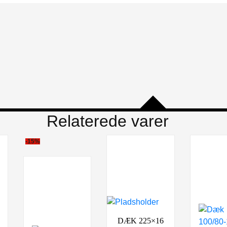
Relaterede varer
-15%
DÆK 225×16