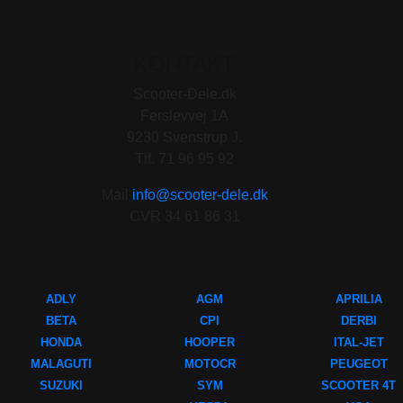
KONTAKT
Scooter-Dele.dk
Ferslevvej 1A
9230 Svenstrup J.
Tlf. 71 96 95 92
Mail
info@scooter-dele.dk
CVR 34 61 86 31
ADLY
AGM
APRILIA
BETA
CPI
DERBI
HONDA
HOOPER
ITAL-JET
MALAGUTI
MOTOCR
PEUGEOT
SUZUKI
SYM
SCOOTER 4T