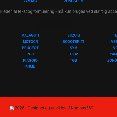
YAMAHA
ZONGSHEN
illeder, al tekst og formulering - må kun bruges ved skriftlig acc
MÆRKER
MALAGUTI
SUZUKI
T
MOTOCR
SCOOTER 4T
VE
PEUGEOT
SYM
V
PGO
TEXAS
YAM
PIAGGIO
TGB
ZONG
RIEJU
2026 | Designet og udviklet af Kompas360