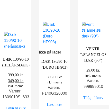
VENTIL
Ikke på lager
T/SLANGELØS
DÆK 130/90-10
DÆK (90°)
DÆK 130/90-10
(HELÅRSDÆK)
(DURO HF903)
29,00
kr.
399,00
kr.
inkl. moms
398,00
kr.
Den
Den
349,00
kr.
Varenr:
inkl. moms
oprindelige
inkl. moms
aktuelle
999999010
Varenr:
Varenr:
pris
pris
P140G320000
1309010SL633
Tilføj til kurv
var:
er:
399,00 kr..
349,00 kr..
Læs mere
Tilføj til kurv