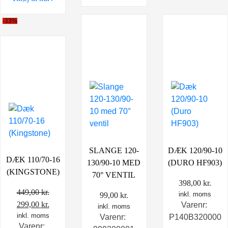
-33%
SLANGE 120-
DÆK 120/90-10
DÆK 110/70-16
130/90-10 MED
(DURO HF903)
(KINGSTONE)
70° VENTIL
398,00
kr.
449,00
kr.
inkl. moms
99,00
kr.
Den
Den
299,00
kr.
Varenr:
inkl. moms
oprindelige
inkl. moms
aktuelle
Varenr:
P140B320000
Varenr: