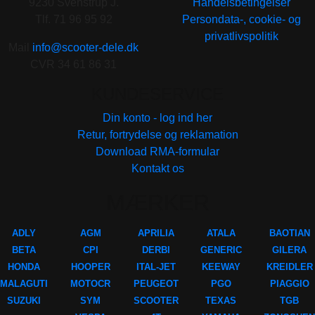
9230 Svenstrup J.
Handelsbetingelser
Tlf. 71 96 95 92
Persondata-, cookie- og
privatlivspolitik
Mail
info@scooter-dele.dk
CVR 34 61 86 31
KUNDESERVICE
Din konto - log ind her
Retur, fortrydelse og reklamation
Download RMA-formular
Kontakt os
MÆRKER
ADLY
AGM
APRILIA
ATALA
BAOTIAN
BETA
CPI
DERBI
GENERIC
GILERA
HONDA
HOOPER
ITAL-JET
KEEWAY
KREIDLER
MALAGUTI
MOTOCR
PEUGEOT
PGO
PIAGGIO
SUZUKI
SYM
SCOOTER
TEXAS
TGB