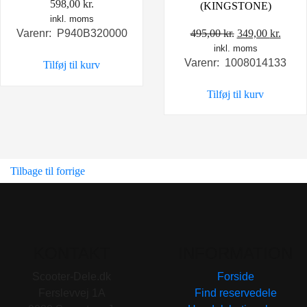
598,00
kr.
(KINGSTONE)
inkl. moms
Den
Den
495,00
kr.
349,00
kr.
Varenr: P940B320000
inkl. moms
oprindelige
aktue
Varenr: 1008014133
Tilføj til kurv
pris
pris
var:
er:
Tilføj til kurv
495,00 kr..
349,0
Tilbage til forrige
KONTAKT
INFORMATION
Scooter-Dele.dk
Forside
Ferslevvej 1A
Find reservedele