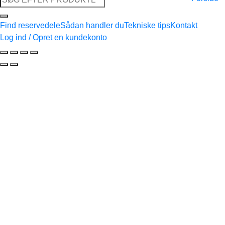
efter:
Find reservedele
Sådan handler du
Tekniske tips
Kontakt
Log ind / Opret en kundekonto