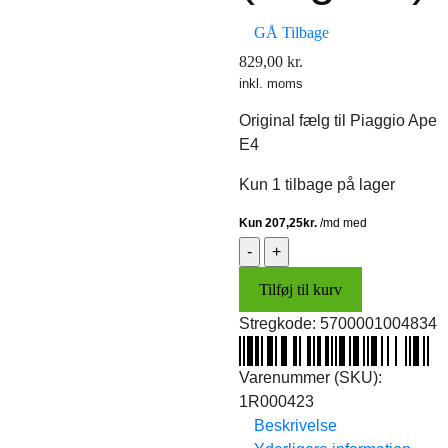
GÅ Tilbage
829,00
kr.
inkl. moms
Original fælg til Piaggio Ape
E4
Kun 1 tilbage på lager
Fælg
E4
Tilføj til kurv
(original)
antal
Stregkode:
5700001004834
Varenummer (SKU):
1R000423
Beskrivelse