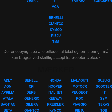
VESPA
4T
YAMAHA
ZONGSHEN
VGA
BENELLI
GIANTCO
KYMCO
RIEJU
TMS
Der er copyright på alle billeder, al tekst og formulering - må
kun bruges ved skriftlig accept fra Scooter-Dele.dk
MÆRKER
ADLY
BENELLI
HONDA
MALAGUTI
SUZUKI
AGM
CPI
HOOPER
MOTOCR
SCOOTER
APRILIA
DERBI
ITAL-JET
PEUGEOT
4T
ATALA
GENERIC
KEEWAY
PGO
SYM
BAOTIAN
GILERA
KREIDLER
PIAGGIO
TEXAS
BETA
GIANTCO
KYMCO
RIEJU
TGB