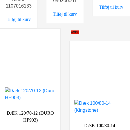
pris
pris
999300001
1107016133
Tilføj til kurv
var:
er:
Tilføj til kurv
449,00 kr..
299,00 kr..
Tilføj til kurv
-29%
DÆK 120/70-12 (DURO
HF903)
DÆK 100/80-14