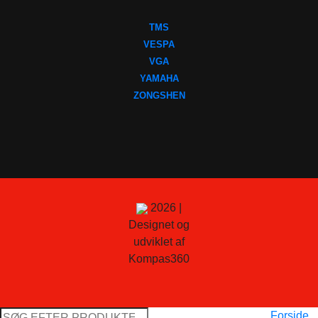
TMS
VESPA
VGA
YAMAHA
ZONGSHEN
2026 |
Designet og
udviklet af
Kompas360
Søg
Forside