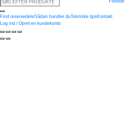
Søg
Forside
efter:
Find reservedele
Sådan handler du
Tekniske tips
Kontakt
Log ind / Opret en kundekonto