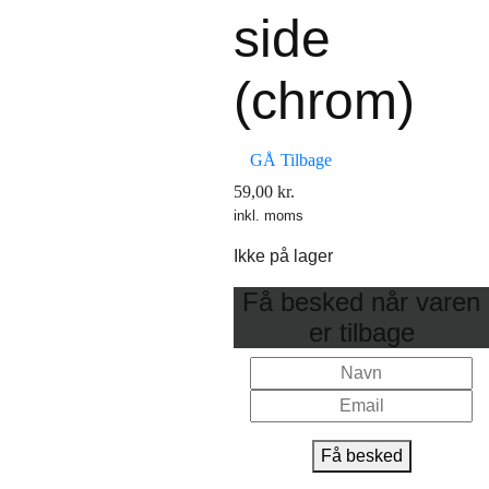
side
(chrom)
GÅ Tilbage
59,00
kr.
inkl. moms
Ikke på lager
Få besked når varen
er tilbage
Få besked