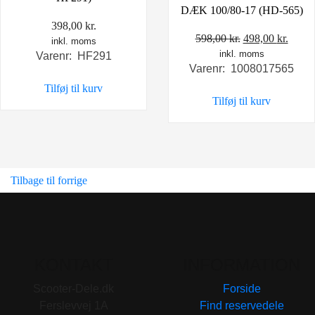
DÆK 100/80-17 (HD-565)
398,00
kr.
Den
Den
598,00
kr.
498,00
kr.
inkl. moms
inkl. moms
oprindelige
aktue
Varenr: HF291
Varenr: 1008017565
pris
pris
Tilføj til kurv
var:
er:
Tilføj til kurv
598,00 kr..
498,0
Tilbage til forrige
KONTAKT
INFORMATION
Scooter-Dele.dk
Forside
Ferslevvej 1A
Find reservedele