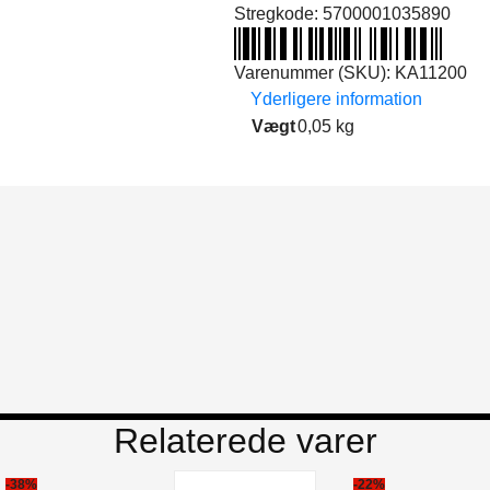
Stregkode:
5700001035890
Varenummer (SKU):
KA11200
Yderligere information
Vægt
0,05 kg
Relaterede varer
-38%
-22%