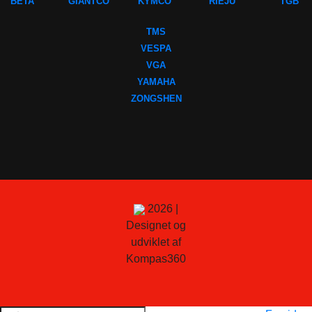
BETA
GIANTCO
KYMCO
RIEJU
TGB
TMS
VESPA
VGA
YAMAHA
ZONGSHEN
2026 |
Designet og
udviklet af
Kompas360