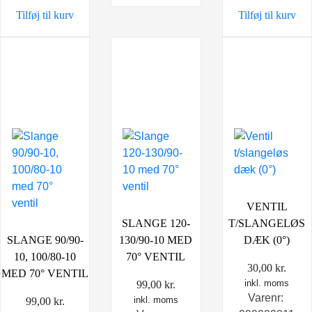
399,00 kr..
249,00 kr..
898,00 kr..
698,0
Tilføj til kurv
Tilføj til kurv
VENTIL
SLANGE 120-
T/SLANGELØS
SLANGE 90/90-
130/90-10 MED
DÆK (0°)
10, 100/80-10
70° VENTIL
30,00
kr.
MED 70° VENTIL
inkl. moms
99,00
kr.
Varenr:
inkl. moms
99,00
kr.