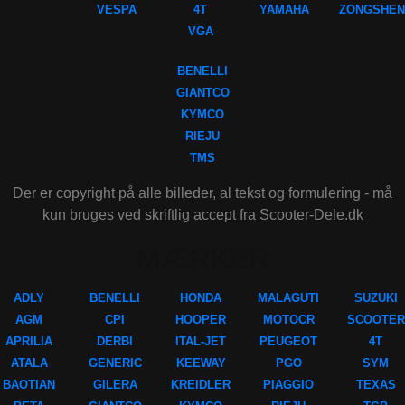
VESPA
4T
YAMAHA
ZONGSHEN
VGA
BENELLI
GIANTCO
KYMCO
RIEJU
TMS
Der er copyright på alle billeder, al tekst og formulering - må
kun bruges ved skriftlig accept fra Scooter-Dele.dk
MÆRKER
ADLY
BENELLI
HONDA
MALAGUTI
SUZUKI
AGM
CPI
HOOPER
MOTOCR
SCOOTER
APRILIA
DERBI
ITAL-JET
PEUGEOT
4T
ATALA
GENERIC
KEEWAY
PGO
SYM
BAOTIAN
GILERA
KREIDLER
PIAGGIO
TEXAS