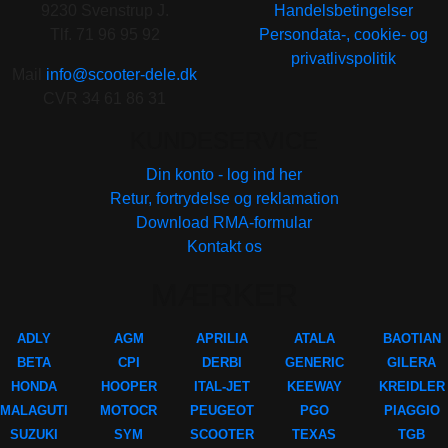
9230 Svenstrup J.
Handelsbetingelser
Tlf. 71 96 95 92
Persondata-, cookie- og
privatlivspolitik
Mail
info@scooter-dele.dk
CVR 34 61 86 31
KUNDESERVICE
Din konto - log ind her
Retur, fortrydelse og reklamation
Download RMA-formular
Kontakt os
MÆRKER
ADLY
AGM
APRILIA
ATALA
BAOTIAN
BETA
CPI
DERBI
GENERIC
GILERA
HONDA
HOOPER
ITAL-JET
KEEWAY
KREIDLER
MALAGUTI
MOTOCR
PEUGEOT
PGO
PIAGGIO
SUZUKI
SYM
SCOOTER
TEXAS
TGB