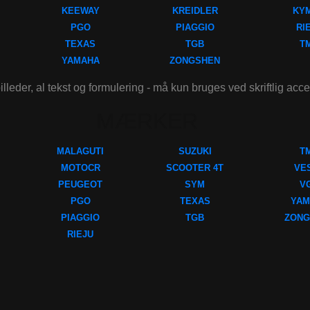
KEEWAY
KREIDLER
KY
PGO
PIAGGIO
RI
TEXAS
TGB
T
YAMAHA
ZONGSHEN
illeder, al tekst og formulering - må kun bruges ved skriftlig acc
MÆRKER
MALAGUTI
SUZUKI
T
MOTOCR
SCOOTER 4T
VE
PEUGEOT
SYM
V
PGO
TEXAS
YAM
PIAGGIO
TGB
ZONG
RIEJU