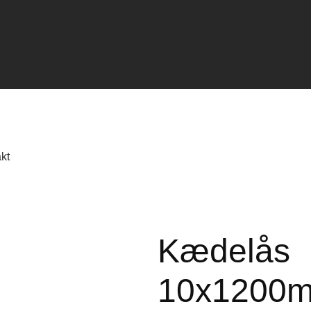
kt
Kædelås
10x1200