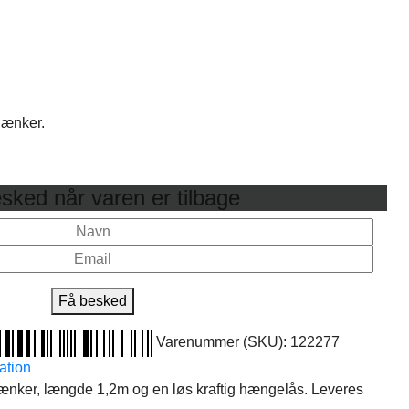
lænker.
sked når varen er tilbage
Få besked
Varenummer (SKU):
122277
ation
nker, længde 1,2m og en løs kraftig hængelås. Leveres