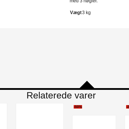
med 3 nøgler.
Vægt
3 kg
Relaterede varer
-50%
-