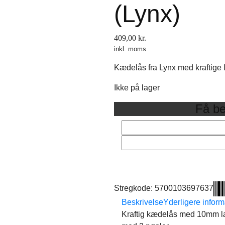
(Lynx)
409,00
kr.
inkl. moms
Kædelås fra Lynx med kraftige 
Ikke på lager
Få be
Stregkode:
5700103697637
Beskrivelse
Yderligere inform
Kraftig kædelås med 10mm læ