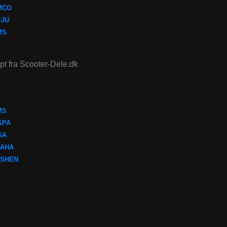
MCO
EJU
MS
ept fra Scooter-Dele.dk
MS
SPA
GA
AHA
SHEN