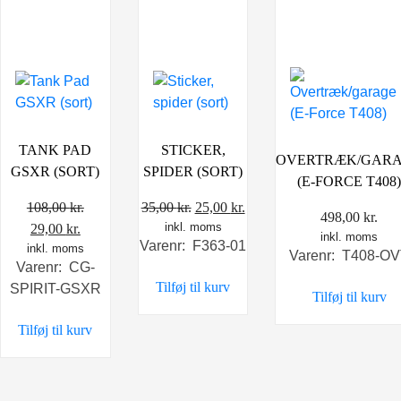
TANK PAD
STICKER,
OVERTRÆK/GAR
GSXR (SORT)
SPIDER (SORT)
(E-FORCE T408
Den
Den
108,00
kr.
35,00
kr.
25,00
kr.
498,00
kr.
Den
Den
inkl. moms
oprindelige
aktuelle
29,00
kr.
inkl. moms
Varenr: F363-01
inkl. moms
oprindelige
aktuelle
pris
pris
Varenr: T408-O
Varenr: CG-
pris
pris
var:
er:
Tilføj til kurv
SPIRIT-GSXR
var:
er:
35,00 kr..
25,00 kr..
Tilføj til kurv
108,00 kr..
29,00 kr..
Tilføj til kurv