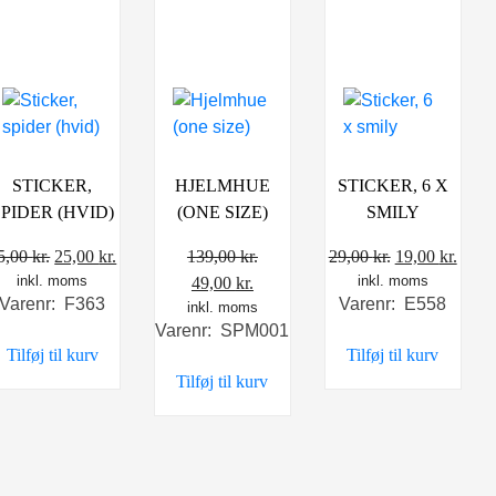
STICKER,
HJELMHUE
STICKER, 6 X
SPIDER (HVID)
(ONE SIZE)
SMILY
Den
Den
Den
Den
5,00
kr.
25,00
kr.
139,00
kr.
29,00
kr.
19,00
kr.
inkl. moms
oprindelige
aktuelle
Den
Den
inkl. moms
oprindelige
aktue
49,00
kr.
Varenr: F363
Varenr: E558
pris
pris
inkl. moms
oprindelige
aktuelle
pris
pris
Varenr: SPM001
var:
er:
pris
pris
var:
er:
Tilføj til kurv
Tilføj til kurv
35,00 kr..
25,00 kr..
var:
er:
29,00 kr..
19,00
Tilføj til kurv
139,00 kr..
49,00 kr..
.