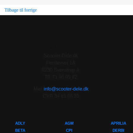
Tilbage til forrige
KONTAKT
Scooter-Dele.dk
Ferslevvej 1A
9230 Svenstrup J.
Tlf. 71 96 95 92
Mail
info@scooter-dele.dk
CVR 34 61 86 31
ADLY
AGM
APRILIA
BETA
CPI
DERBI