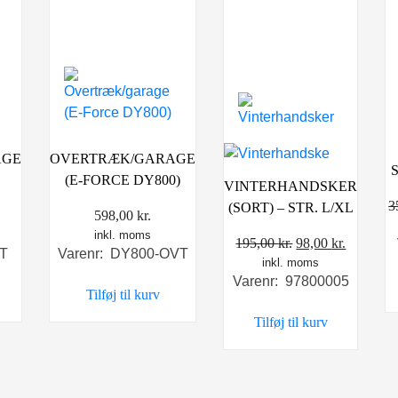
AGE
OVERTRÆK/GARAGE
)
(E-FORCE DY800)
VINTERHANDSKER
3
(SORT) – STR. L/XL
598,00
kr.
inkl. moms
Den
Den
195,00
kr.
98,00
kr.
VT
Varenr: DY800-OVT
inkl. moms
oprindelige
aktuelle
Varenr: 97800005
pris
pris
Tilføj til kurv
var:
er:
Tilføj til kurv
195,00 kr..
98,00 kr.