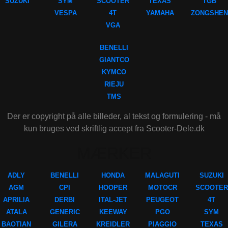
SUZUKI
SYM
SCOOTER
TEXAS
TGB
VESPA
4T
YAMAHA
ZONGSHEN
VGA
BENELLI
GIANTCO
KYMCO
RIEJU
TMS
Der er copyright på alle billeder, al tekst og formulering - må
kun bruges ved skriftlig accept fra Scooter-Dele.dk
MÆRKER
ADLY
BENELLI
HONDA
MALAGUTI
SUZUKI
AGM
CPI
HOOPER
MOTOCR
SCOOTER
APRILIA
DERBI
ITAL-JET
PEUGEOT
4T
ATALA
GENERIC
KEEWAY
PGO
SYM
BAOTIAN
GILERA
KREIDLER
PIAGGIO
TEXAS