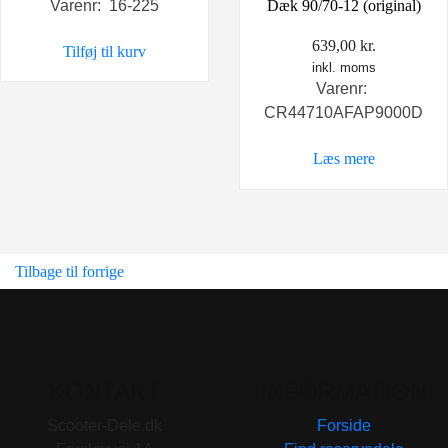
Varenr: 16-225
Dæk 90/70-12 (original)
639,00
kr.
Tilføj til kurv
inkl. moms
Varenr:
CR44710AFAP9000D
Læs mere
Tilbage til forrige
KONTAKT
INFORMATION
Scooter-Dele.dk
Forside