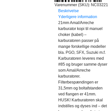
Varenummer (SKU):
NC03221
Beskrivelse
Yderligere information
21mm Amal/Arreche
karburator kopi til manuel
choker (kabel) –
karburatoren passer på
mange forskellige modeller
bla. PGO, SFX, Suzuki m.f.
Karburatoren leveres med
#85 og bruger samme dyser
som Amal/Arreche
karburatorer.
Filterbespændingen er
31,5mm og boltafstanden
ved flangen er 41mm.
HUSK! Karburatoren skal
indstilles og dyses ind – det