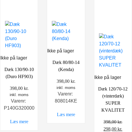
Ikke på lager
Ikke på lager
Dæk 80/80-14
Dæk 130/90-10
(Kenda)
(Duro HF903)
Ikke på lager
398,00
kr.
inkl. moms
398,00
kr.
Dæk 120/70-12
Varenr:
inkl. moms
(vinterdæk)
Varenr:
808014KE
SUPER
P140G320000
KVALITET
Læs mere
Læs mere
398,00
kr.
Den
Den
298,00
kr.