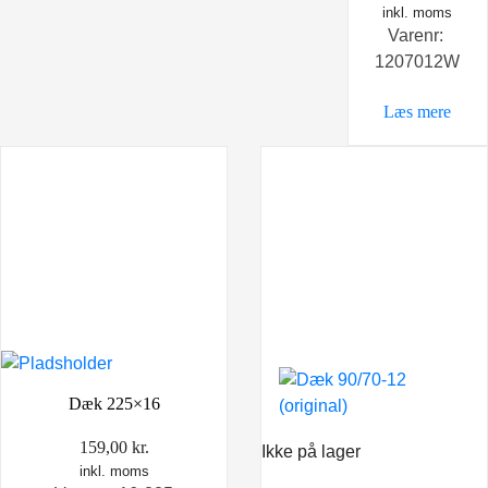
oprindelige
inkl. moms
aktu
Varenr:
pris
pris
1207012W
var:
er:
398,00 kr..
298,0
Læs mere
Dæk 225×16
159,00
kr.
Ikke på lager
inkl. moms