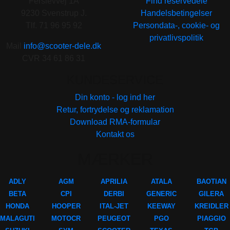
Ferslevvej 1A
Find reservedele
9230 Svenstrup J.
Handelsbetingelser
Tlf. 71 96 95 92
Persondata-, cookie- og
privatlivspolitik
Mail
info@scooter-dele.dk
CVR 34 61 86 31
KUNDESERVICE
Din konto - log ind her
Retur, fortrydelse og reklamation
Download RMA-formular
Kontakt os
MÆRKER
ADLY
AGM
APRILIA
ATALA
BAOTIAN
BETA
CPI
DERBI
GENERIC
GILERA
HONDA
HOOPER
ITAL-JET
KEEWAY
KREIDLER
MALAGUTI
MOTOCR
PEUGEOT
PGO
PIAGGIO