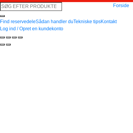
Søg
Forside
efter:
Find reservedele
Sådan handler du
Tekniske tips
Kontakt
Log ind / Opret en kundekonto