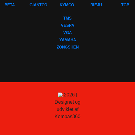
BETA
GIANTCO
KYMCO
RIEJU
TGB
TMS
VESPA
VGA
YAMAHA
ZONGSHEN
2026 |
Designet og
udviklet af
Kompas360