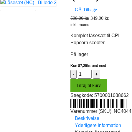
GÅ Tilbage
Den
Den
598,00
kr.
349,00
kr.
inkl. moms
oprindelige
aktuelle
pris
pris
Komplet låsesæt til CPI
var:
er:
Popcorn scooter
598,00 kr..
349,00 kr..
På lager
Låsesæt
(NC)
Tilføj til kurv
antal
Stregkode:
5700001038662
Varenummer (SKU):
NC4044
Beskrivelse
Yderligere information