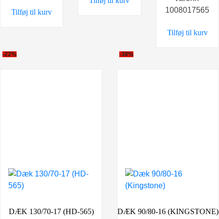
Tilføj til kurv
pris
pris
1008017565
Tilføj til kurv
var:
er:
598,00 kr..
498,0
Tilføj til kurv
-22%
-38%
DÆK 130/70-17 (HD-565)
DÆK 90/80-16 (KINGSTONE)