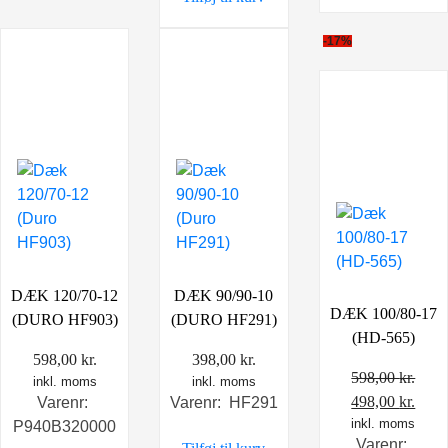
-17%
DÆK 120/70-12
DÆK 90/90-10
DÆK 100/80-17
(DURO HF903)
(DURO HF291)
(HD-565)
598,00
kr.
398,00
kr.
598,00
kr.
inkl. moms
inkl. moms
Den
Den
498,00
kr.
Varenr:
Varenr: HF291
oprindelige
inkl. moms
aktu
P940B320000
Varenr: