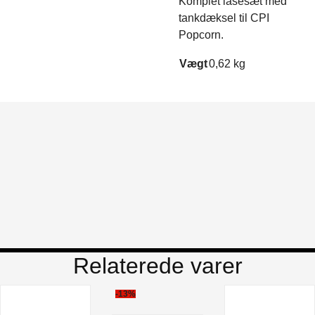
Komplet låsesæt med
tankdæksel til CPI
Popcorn.
Vægt
0,62 kg
Relaterede varer
-13%