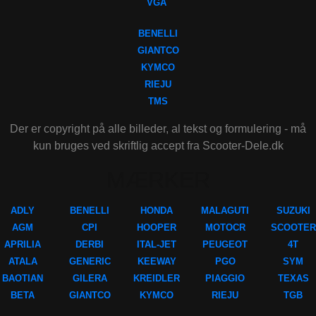
VGA
BENELLI
GIANTCO
KYMCO
RIEJU
TMS
Der er copyright på alle billeder, al tekst og formulering - må
kun bruges ved skriftlig accept fra Scooter-Dele.dk
MÆRKER
ADLY
BENELLI
HONDA
MALAGUTI
SUZUKI
AGM
CPI
HOOPER
MOTOCR
SCOOTER
APRILIA
DERBI
ITAL-JET
PEUGEOT
4T
ATALA
GENERIC
KEEWAY
PGO
SYM
BAOTIAN
GILERA
KREIDLER
PIAGGIO
TEXAS
BETA
GIANTCO
KYMCO
RIEJU
TGB