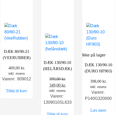
DÆK 80/90-21
Ikke på lager
(VEERUBBER)
DÆK 130/90-10
DÆK 130/90-10
469,00
kr.
(HELÅRSDÆK)
(DURO HF903)
inkl. moms
399,00
kr.
Varenr: 809012
398,00
kr.
Den
Den
349,00
kr.
inkl. moms
Tilføj til kurv
oprindelige
inkl. moms
aktuelle
Varenr:
Varenr:
pris
pris
P140G320000
1309010SL633
var:
er:
399,00 kr..
349,00 kr..
Læs mere
Tilføj til kurv