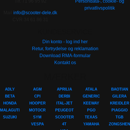
Tlf. 71 96 95 92
Persondata-, cookie- og
privatlivspolitik
Mail
info@scooter-dele.dk
CVR 34 61 86 31
KUNDESERVICE
Din konto - log ind her
Retur, fortrydelse og reklamation
Download RMA-formular
Kontakt os
MÆRKER
ADLY
AGM
APRILIA
ATALA
BAOTIAN
BETA
CPI
DERBI
GENERIC
GILERA
HONDA
HOOPER
ITAL-JET
KEEWAY
KREIDLER
MALAGUTI
MOTOCR
PEUGEOT
PGO
PIAGGIO
SUZUKI
SYM
SCOOTER
TEXAS
TGB
VESPA
4T
YAMAHA
ZONGSHEN