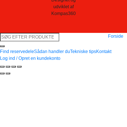
udviklet af
Kompas360
Søg
Forside
efter:
Find reservedele
Sådan handler du
Tekniske tips
Kontakt
Log ind / Opret en kundekonto