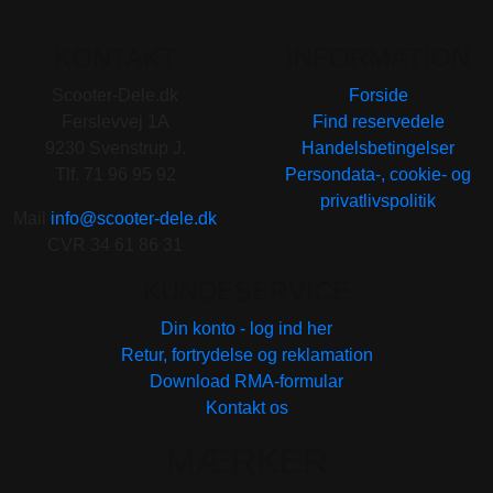
KONTAKT
INFORMATION
Scooter-Dele.dk
Forside
Ferslevvej 1A
Find reservedele
9230 Svenstrup J.
Handelsbetingelser
Tlf. 71 96 95 92
Persondata-, cookie- og
privatlivspolitik
Mail
info@scooter-dele.dk
CVR 34 61 86 31
KUNDESERVICE
Din konto - log ind her
Retur, fortrydelse og reklamation
Download RMA-formular
Kontakt os
MÆRKER