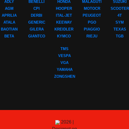
ADLY
BENELLI
HONDA
MALAGUTI
SUZUKI
AGM
CPI
HOOPER
MOTOCR
SCOOTER
APRILIA
DERBI
ITAL-JET
PEUGEOT
4T
ATALA
GENERIC
KEEWAY
PGO
SYM
BAOTIAN
GILERA
KREIDLER
PIAGGIO
TEXAS
BETA
GIANTCO
KYMCO
RIEJU
TGB
TMS
VESPA
VGA
YAMAHA
ZONGSHEN
2026 |
Designet og