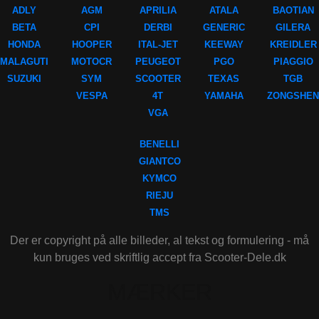
ADLY
AGM
APRILIA
ATALA
BAOTIAN
BETA
CPI
DERBI
GENERIC
GILERA
HONDA
HOOPER
ITAL-JET
KEEWAY
KREIDLER
MALAGUTI
MOTOCR
PEUGEOT
PGO
PIAGGIO
SUZUKI
SYM
SCOOTER
TEXAS
TGB
VESPA
4T
YAMAHA
ZONGSHEN
VGA
BENELLI
GIANTCO
KYMCO
RIEJU
TMS
Der er copyright på alle billeder, al tekst og formulering - må
kun bruges ved skriftlig accept fra Scooter-Dele.dk
MÆRKER