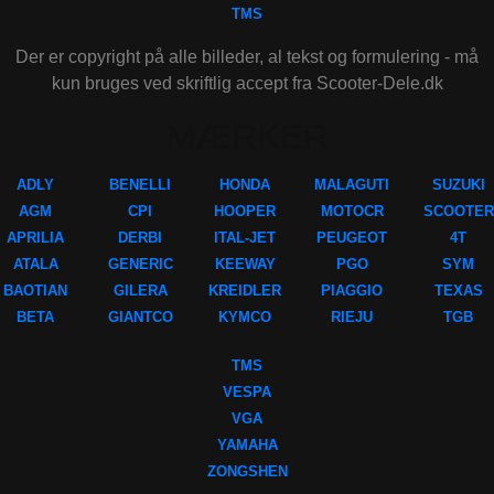
TMS
Der er copyright på alle billeder, al tekst og formulering - må
kun bruges ved skriftlig accept fra Scooter-Dele.dk
MÆRKER
ADLY
BENELLI
HONDA
MALAGUTI
SUZUKI
AGM
CPI
HOOPER
MOTOCR
SCOOTER
APRILIA
DERBI
ITAL-JET
PEUGEOT
4T
ATALA
GENERIC
KEEWAY
PGO
SYM
BAOTIAN
GILERA
KREIDLER
PIAGGIO
TEXAS
BETA
GIANTCO
KYMCO
RIEJU
TGB
TMS
VESPA
VGA
YAMAHA
ZONGSHEN