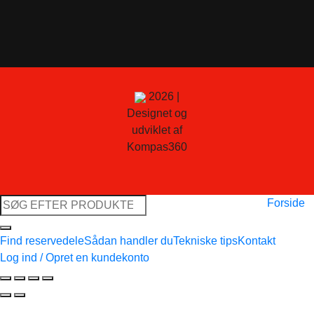
2026 |
Designet og
udviklet af
Kompas360
Søg
Forside
efter:
Find reservedele
Sådan handler du
Tekniske tips
Kontakt
Log ind / Opret en kundekonto