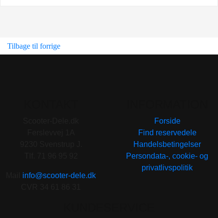
Tilbage til forrige
KONTAKT
INFORMATION
Scooter-Dele.dk
Forside
Ferslevvej 1A
Find reservedele
9230 Svenstrup J.
Handelsbetingelser
Tlf. 71 96 95 92
Persondata-, cookie- og
privatlivspolitik
Mail
info@scooter-dele.dk
CVR 34 61 86 31
KUNDESERVICE