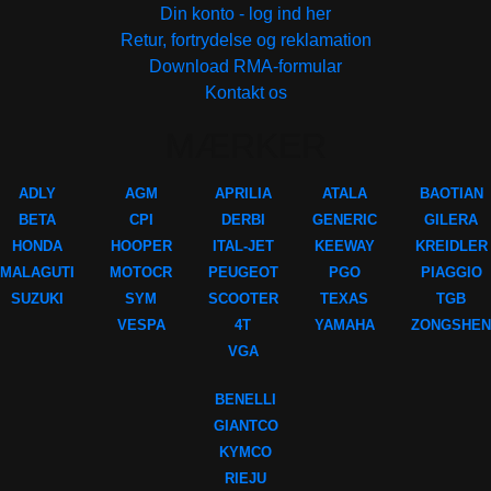
Din konto - log ind her
Retur, fortrydelse og reklamation
Download RMA-formular
Kontakt os
MÆRKER
ADLY
AGM
APRILIA
ATALA
BAOTIAN
BETA
CPI
DERBI
GENERIC
GILERA
HONDA
HOOPER
ITAL-JET
KEEWAY
KREIDLER
MALAGUTI
MOTOCR
PEUGEOT
PGO
PIAGGIO
SUZUKI
SYM
SCOOTER
TEXAS
TGB
VESPA
4T
YAMAHA
ZONGSHEN
VGA
BENELLI
GIANTCO
KYMCO
RIEJU