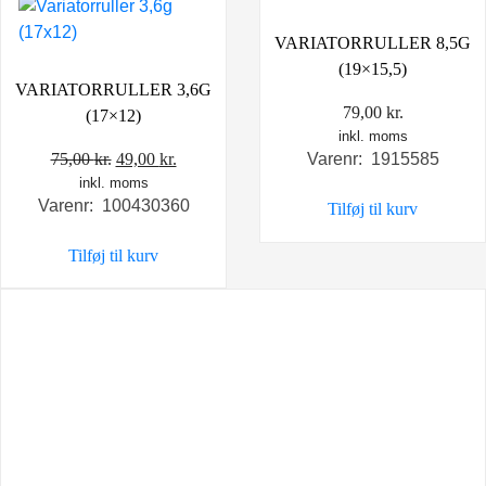
VARIATORRULLER 8,5G
(19×15,5)
VARIATORRULLER 3,6G
79,00
kr.
(17×12)
inkl. moms
Den
Den
75,00
kr.
49,00
kr.
Varenr: 1915585
inkl. moms
oprindelige
aktuelle
Varenr: 100430360
Tilføj til kurv
pris
pris
var:
er:
Tilføj til kurv
75,00 kr..
49,00 kr..