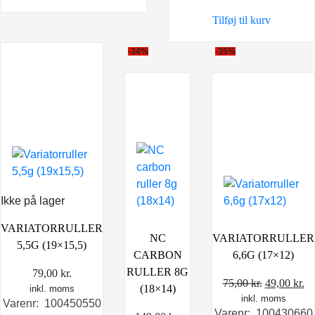
var:
er:
Tilføj til kurv
114,00 kr..
109,00
-34%
-35%
Ikke på lager
VARIATORRULLER
VARIATORRULLER
NC
5,5G (19×15,5)
6,6G (17×12)
CARBON
RULLER 8G
79,00
kr.
Den
D
75,00
kr.
49,00
kr.
(18×14)
inkl. moms
inkl. moms
oprindeli
ak
Varenr: 100450550
Varenr: 100430660