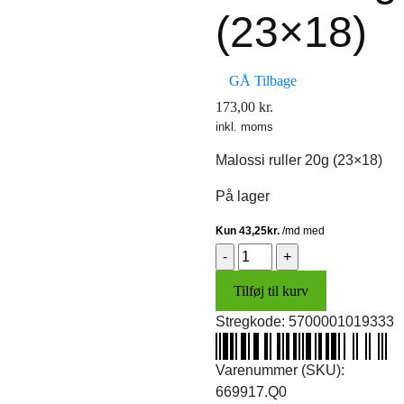
(23×18)
GÅ Tilbage
173,00
kr.
inkl. moms
Malossi ruller 20g (23×18)
På lager
Malossi
ruller
Tilføj til kurv
20g
(23x18)
Stregkode:
5700001019333
antal
Varenummer (SKU):
669917.Q0