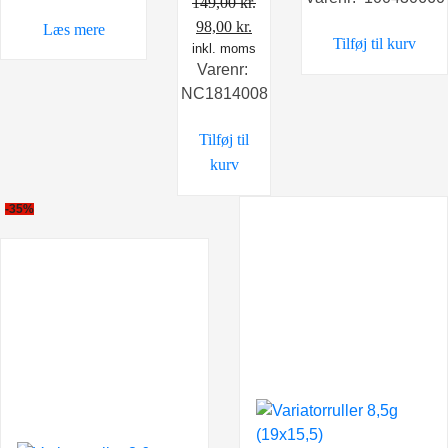
pris
pr
149,00
kr.
var:
er
Den
Den
98,00
kr.
Læs mere
Tilføj til kurv
75,00 kr..
49
inkl. moms
oprindelige
aktuelle
Varenr:
pris
pris
NC1814008
var:
er:
149,00 kr..
98,00 kr..
Tilføj til
kurv
-35%