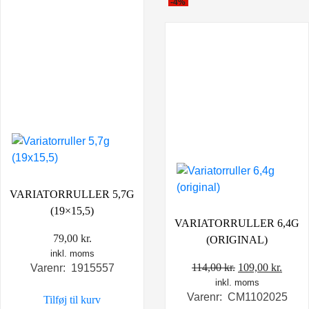
-4%
VARIATORRULLER 5,7G
(19×15,5)
VARIATORRULLER 6,4G
79,00
kr.
(ORIGINAL)
inkl. moms
Den
Den
114,00
kr.
109,00
kr.
Varenr: 1915557
inkl. moms
oprindelige
aktue
Varenr: CM1102025
Tilføj til kurv
pris
pris