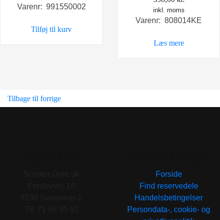
Varenr: 991550002
inkl. moms
Varenr: 808014KE
Tilføj til kurv
Læs mere
Tilbage til forrige
KONTAKT
INFORMATION
Scooter-Dele.dk
Forside
Ferslevvej 1A
Find reservedele
9230 Svenstrup J.
Handelsbetingelser
Tlf. 71 96 95 92
Persondata-, cookie- og