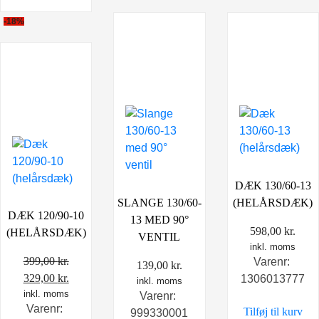
-18%
DÆK 130/60-13
SLANGE 130/60-
(HELÅRSDÆK)
DÆK 120/90-10
13 MED 90°
598,00
kr.
(HELÅRSDÆK)
VENTIL
inkl. moms
399,00
kr.
Varenr:
139,00
kr.
Den
Den
329,00
kr.
1306013777
inkl. moms
oprindelige
inkl. moms
aktuelle
Varenr:
Varenr:
Tilføj til kurv
pris
pris
999330001