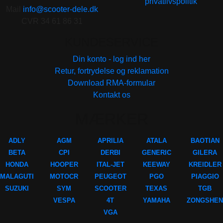
privatlivspolitik
Mail
info@scooter-dele.dk
CVR 34 61 86 31
KUNDESERVICE
Din konto - log ind her
Retur, fortrydelse og reklamation
Download RMA-formular
Kontakt os
MÆRKER
ADLY
AGM
APRILIA
ATALA
BAOTIAN
BETA
CPI
DERBI
GENERIC
GILERA
HONDA
HOOPER
ITAL-JET
KEEWAY
KREIDLER
MALAGUTI
MOTOCR
PEUGEOT
PGO
PIAGGIO
SUZUKI
SYM
SCOOTER
TEXAS
TGB
VESPA
4T
YAMAHA
ZONGSHEN
VGA