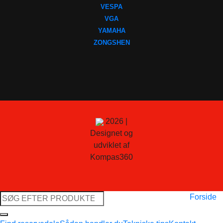
VESPA
VGA
YAMAHA
ZONGSHEN
2026 |
Designet og
udviklet af
Kompas360
Søg
Forside
efter: