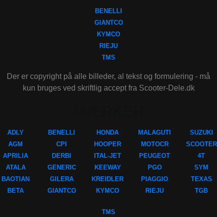
BENELLI
GIANTCO
KYMCO
RIEJU
TMS
Der er copyright på alle billeder, al tekst og formulering - må
kun bruges ved skriftlig accept fra Scooter-Dele.dk
MÆRKER
ADLY
BENELLI
HONDA
MALAGUTI
SUZUKI
AGM
CPI
HOOPER
MOTOCR
SCOOTER
APRILIA
DERBI
ITAL-JET
PEUGEOT
4T
ATALA
GENERIC
KEEWAY
PGO
SYM
BAOTIAN
GILERA
KREIDLER
PIAGGIO
TEXAS
BETA
GIANTCO
KYMCO
RIEJU
TGB
TMS