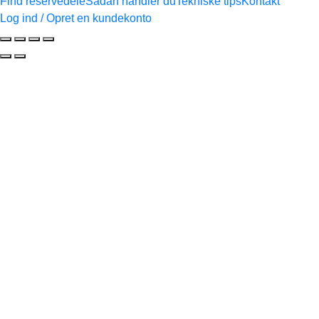
Find reservedele
Sådan handler du
Tekniske tips
Kontakt
Log ind / Opret en kundekonto