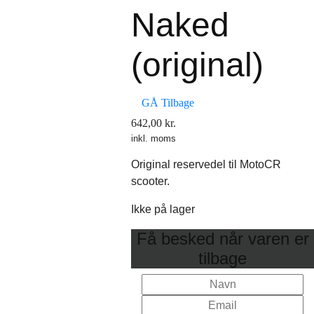
Naked
(original)
GÅ Tilbage
642,00
kr.
inkl. moms
Original reservedel til MotoCR
scooter.
Ikke på lager
Få besked når varen er
tilbage