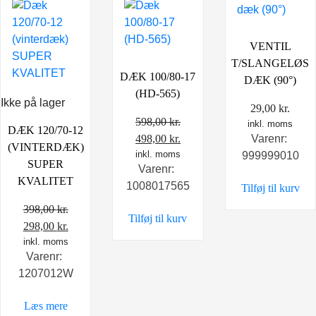
VENTIL
T/SLANGELØS
DÆK 100/80-17
DÆK (90°)
(HD-565)
Ikke på lager
29,00
kr.
598,00
kr.
inkl. moms
DÆK 120/70-12
Den
Den
498,00
kr.
Varenr:
(VINTERDÆK)
oprindelige
inkl. moms
aktuelle
999999010
SUPER
Varenr:
pris
pris
KVALITET
1008017565
Tilføj til kurv
var:
er:
598,00 kr..
498,00 kr..
398,00
kr.
Tilføj til kurv
Den
Den
298,00
kr.
oprindelige
inkl. moms
aktuelle
Varenr:
pris
pris
1207012W
var:
er:
398,00 kr..
298,00 kr..
Læs mere