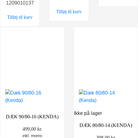
1209010137
var:
er:
Tilføj til kurv
399,00 kr..
329,00 kr..
Tilføj til kurv
Ikke på lager
DÆK 90/80-16 (KENDA)
DÆK 80/80-14 (KENDA)
499,00
kr.
inkl. moms
398,00
kr.