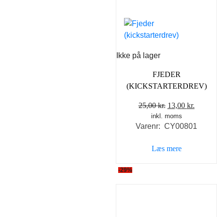
Ikke på lager
FJEDER
(KICKSTARTERDREV)
Den
Den
25,00
kr.
13,00
kr.
inkl. moms
oprindelige
aktuel
Varenr: CY00801
pris
pris
var:
er:
Læs mere
25,00 kr..
13,00 k
-29%