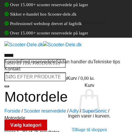
Fortsæt
Over 15.000+ scooter reservedele på lager
til
Sikker e-handel hos Scooter-dele.dk
indhold
[gtranslate]
Professionel webshop drevet af fagfolk
Over 15.000+ scooter reservedele på lager
Forside
Find reservedele
Sådan handler du
Tekniske tips
Søg
Kontakt
efter:
Søg
Log ind / Opret en kundekonto
Kurv /
0,00
kr.
efter:
Kurv
Motordele
Forside
/
Scooter reservedele
/
Adly
/
SuperSonic
/
Ingen varer i kurven.
Motordele
Vælg kategori
Tilbage til shoppen