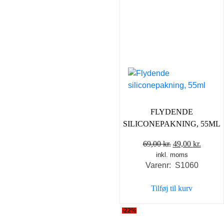
FLYDENDE
SILICONEPAKNING, 55ML
Den
Den
69,00
kr.
49,00
kr.
inkl. moms
oprindelige
aktuel
Varenr: S1060
pris
pris
var:
er:
Tilføj til kurv
69,00 kr..
49,00 k
-22%