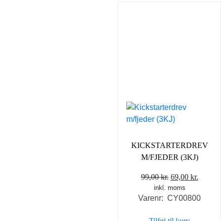
KICKSTARTERDREV
M/FJEDER (3KJ)
Den
Den
99,00
kr.
69,00
kr.
inkl. moms
oprindelige
aktuel
Varenr: CY00800
pris
pris
var:
er:
Tilføj til kurv