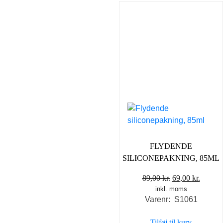
FLYDENDE
SILICONEPAKNING, 85ML
Den
Den
89,00
kr.
69,00
kr.
inkl. moms
oprindelige
aktuel
Varenr: S1061
pris
pris
var:
er:
Tilføj til kurv