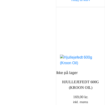
89,00 kr..
69,00 k
Ikke på lager
HJULLEJEFEDT 600G
(KROON OIL)
169,00
kr.
inkl. moms