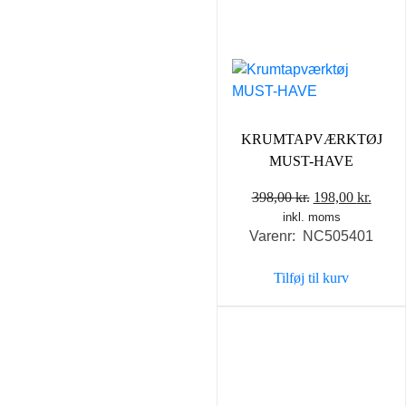
KRUMTAPVÆRKTØJ
MUST-HAVE
Den
Den
398,00
kr.
198,00
kr.
inkl. moms
oprindelige
aktue
Varenr: NC505401
pris
pris
var:
er:
Tilføj til kurv
398,00 kr..
198,0