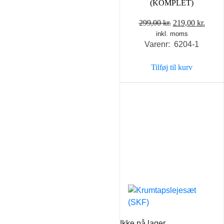
(KOMPLET)
Den
Den
299,00
kr.
219,00
kr.
inkl. moms
oprindelige
aktue
Varenr: 6204-1
pris
pris
var:
er:
Tilføj til kurv
299,00 kr..
219,0
Ikke på lager