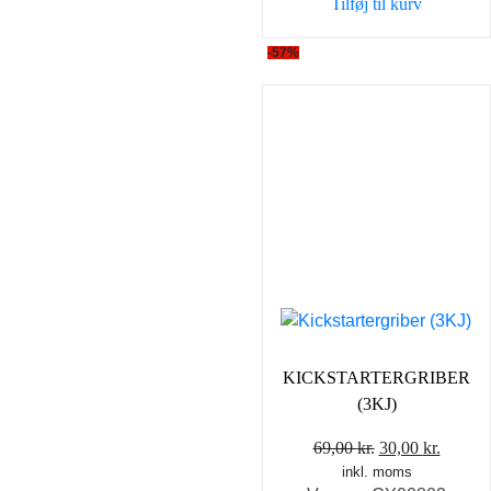
Tilføj til kurv
-57%
KICKSTARTERGRIBER
(3KJ)
Den
Den
69,00
kr.
30,00
kr.
inkl. moms
oprindelige
aktuel