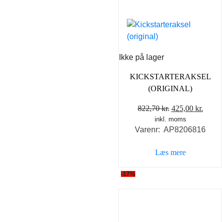
Ikke på lager
KICKSTARTERAKSEL
(ORIGINAL)
Den
Den
822,70
kr.
425,00
kr.
inkl. moms
oprindelige
aktue
Varenr: AP8206816
pris
pris
var:
er:
Læs mere
822,70 kr..
425,0
-17%