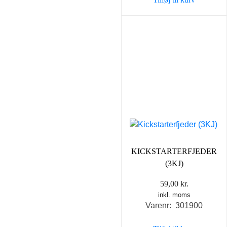
99,00 kr..
69,00 k
KICKSTARTERFJEDER
(3KJ)
59,00
kr.
inkl. moms
Varenr: 301900