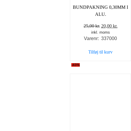
BUNDPAKNING 0,30MM I
ALU.
Den
Den
25,00
kr.
20,00
kr.
inkl. moms
oprindelige
aktuel
Varenr: 337000
pris
pris
var:
er:
Tilføj til kurv
25,00 kr..
20,00 k
-43%