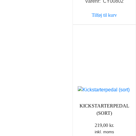
Varenr: CY00802
pris
pris
var:
er:
Tilføj til kurv
69,00 kr..
30,00 k
KICKSTARTERPEDAL
(SORT)
219,00
kr.
inkl. moms