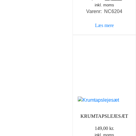
inkl. moms
oprindelige
aktuel
Varenr: NC6204
pris
pris
var:
er:
Læs mere
69,00 kr..
59,00 k
KRUMTAPSLEJESÆT
149,00
kr.
inkl. moms