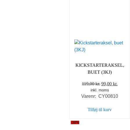
KICKSTARTERAKSEL,
BUET (3KJ)
Den
Den
119,00
kr.
99,00
kr.
inkl. moms
oprindelige
aktuel
Varenr: CY00810
pris
pris
var:
er:
Tilføj til kurv
119,00 kr..
99,00 
-30%