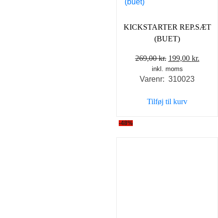
KICKSTARTER REP.SÆT
(BUET)
Den
Den
269,00
kr.
199,00
kr.
inkl. moms
oprindelige
aktue
Varenr: 310023
pris
pris
var:
er:
Tilføj til kurv
269,00 kr..
199,0
-48%