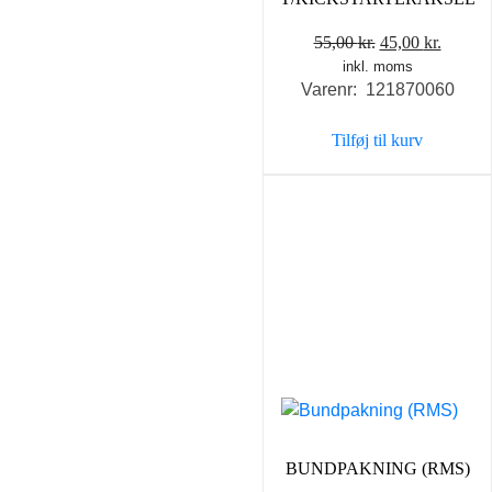
Den
Den
55,00
kr.
45,00
kr.
inkl. moms
oprindelige
aktuel
Varenr: 121870060
pris
pris
var:
er:
Tilføj til kurv
55,00 kr..
45,00 k
BUNDPAKNING (RMS)