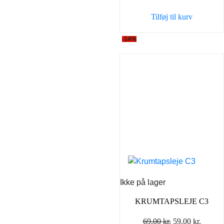
Tilføj til kurv
-14%
Ikke på lager
KRUMTAPSLEJE C3
Den
Den
69,00
kr.
59,00
kr.