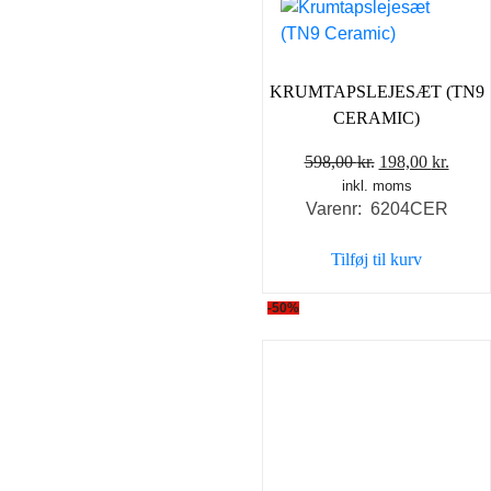
KRUMTAPSLEJESÆT (TN9
CERAMIC)
Den
Den
598,00
kr.
198,00
kr.
inkl. moms
oprindelige
aktue
Varenr: 6204CER
pris
pris
var:
er:
Tilføj til kurv
598,00 kr..
198,0
-50%