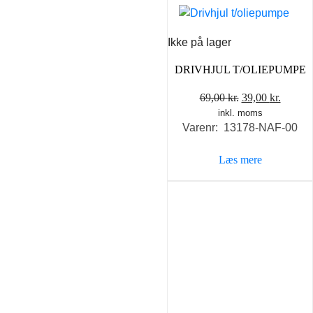
Ikke på lager
DRIVHJUL T/OLIEPUMPE
Den
Den
69,00
kr.
39,00
kr.
inkl. moms
oprindelige
aktuel
Varenr: 13178-NAF-00
pris
pris
var:
er:
Læs mere
69,00 kr..
39,00 k