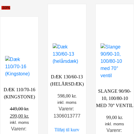
-33%
DÆK 130/60-13
(HELÅRSDÆK)
DÆK 110/70-16
SLANGE 90/90-
598,00
kr.
(KINGSTONE)
10, 100/80-10
inkl. moms
MED 70° VENTIL
449,00
kr.
Varenr:
Den
Den
299,00
kr.
1306013777
99,00
kr.
oprindelige
inkl. moms
aktuelle
inkl. moms
Varenr:
Tilføj til kurv
pris
pris
Varenr: