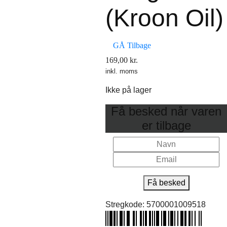
(Kroon Oil)
GÅ Tilbage
169,00
kr.
inkl. moms
Ikke på lager
Få besked når varen
er tilbage
Få besked
Stregkode:
5700001009518