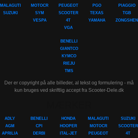
MALAGUTI
MOTOCR
PEUGEOT
PGO
PIAGGIO
SUZUKI
SYM
SCOOTER
TEXAS
TGB
VESPA
4T
YAMAHA
ZONGSHEN
VGA
BENELLI
GIANTCO
KYMCO
RIEJU
TMS
Der er copyright på alle billeder, al tekst og formulering - må
kun bruges ved skriftlig accept fra Scooter-Dele.dk
MÆRKER
ADLY
BENELLI
HONDA
MALAGUTI
SUZUKI
AGM
CPI
HOOPER
MOTOCR
SCOOTER
APRILIA
DERBI
ITAL-JET
PEUGEOT
4T