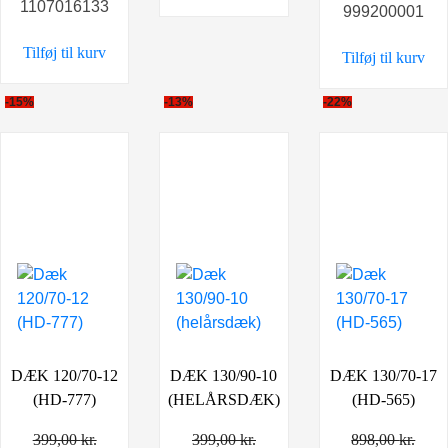
1107016133
var:
er:
999200001
449,00 kr..
299,00 kr..
Tilføj til kurv
Tilføj til kurv
-15%
-13%
-22%
DÆK 120/70-12
DÆK 130/90-10
DÆK 130/70-17
(HD-777)
(HELÅRSDÆK)
(HD-565)
399,00
kr.
399,00
kr.
898,00
kr.