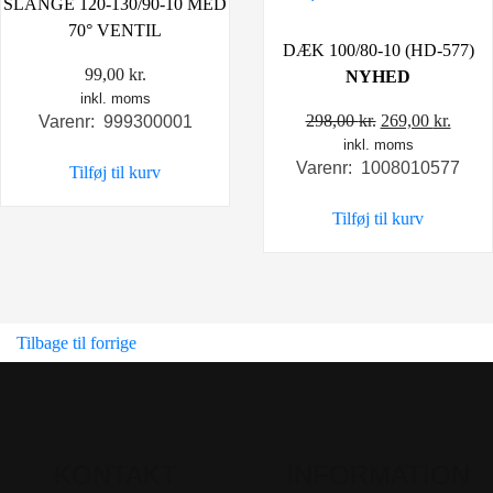
SLANGE 120-130/90-10 MED
70° VENTIL
DÆK 100/80-10 (HD-577)
99,00
kr.
NYHED
inkl. moms
Den
Den
298,00
kr.
269,00
kr.
Varenr: 999300001
inkl. moms
oprindelige
aktue
Varenr: 1008010577
Tilføj til kurv
pris
pris
var:
er:
Tilføj til kurv
298,00 kr..
269,0
Tilbage til forrige
KONTAKT
INFORMATION