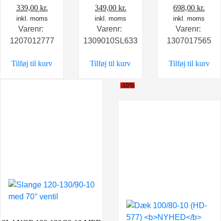
Den
Den
Den
Den
Den
Den
339,00
kr.
349,00
kr.
698,00
kr.
oprindelige
inkl. moms
aktuelle
oprindelige
inkl. moms
aktuelle
oprindelige
inkl. moms
aktu
Varenr:
Varenr:
Varenr:
pris
pris
pris
pris
pris
pris
1207012777
1309010SL633
1307017565
var:
er:
var:
er:
var:
er:
399,00 kr..
339,00 kr..
399,00 kr..
349,00 kr..
898,00 kr..
698,0
Tilføj til kurv
Tilføj til kurv
Tilføj til kurv
-10%