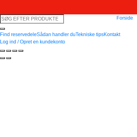
Søg
Forside
efter:
Find reservedele
Sådan handler du
Tekniske tips
Kontakt
Log ind / Opret en kundekonto