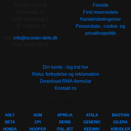
Scooter-Dele.dk
Forside
Ferslevvej 1A
Find reservedele
9230 Svenstrup J.
Handelsbetingelser
Tlf. 71 96 95 92
Persondata-, cookie- og
privatlivspolitik
Mail
info@scooter-dele.dk
CVR 34 61 86 31
KUNDESERVICE
Din konto - log ind her
Retur, fortrydelse og reklamation
Download RMA-formular
Kontakt os
MÆRKER
ADLY
AGM
APRILIA
ATALA
BAOTIAN
BETA
CPI
DERBI
GENERIC
GILERA
HONDA
HOOPER
ITAL-JET
KEEWAY
KREIDLER