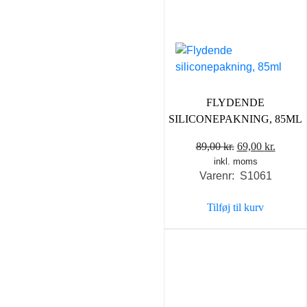
FLYDENDE
SILICONEPAKNING, 85ML
Den
Den
89,00
kr.
69,00
kr.
inkl. moms
oprindelige
aktuel
Varenr: S1061
pris
pris
var:
er:
Tilføj til kurv
89,00 kr..
69,00 k