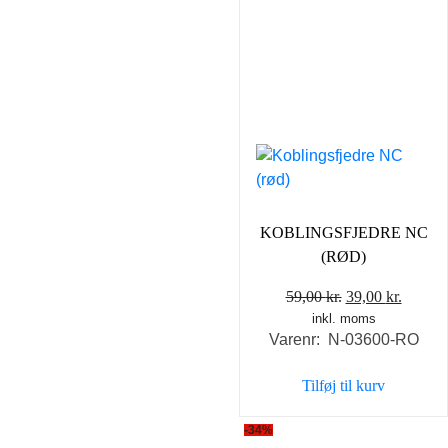
KOBLINGSFJEDRE NC
(RØD)
Den
Den
59,00
kr.
39,00
kr.
inkl. moms
oprindelige
aktuel
Varenr: N-03600-RO
pris
pris
var:
er:
Tilføj til kurv
59,00 kr..
39,00 k
-34%