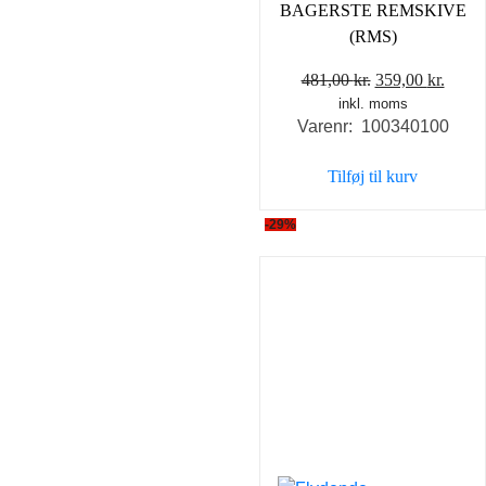
BAGERSTE REMSKIVE
(RMS)
Den
Den
481,00
kr.
359,00
kr.
inkl. moms
oprindelige
aktue
Varenr: 100340100
pris
pris
var:
er:
Tilføj til kurv
481,00 kr..
359,0
-29%