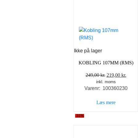
Ikke på lager
KOBLING 107MM (RMS)
Den
Den
249,00
kr.
219,00
kr.
inkl. moms
oprindelige
aktue
Varenr: 100360230
pris
pris
var:
er:
Læs mere
249,00 kr..
219,0
-31%