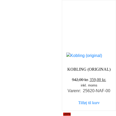
KOBLING (ORIGINAL)
Den
Den
942,00
kr.
359,00
kr.
inkl. moms
oprindelige
aktue
Varenr: 25620-NAF-00
pris
pris
var:
er:
Tilføj til kurv
942,00 kr..
359,0
-20%