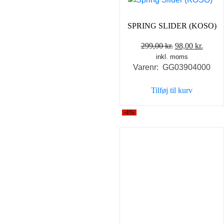
SPRING SLIDER (KOSO)
Den
Den
299,00
kr.
98,00
kr.
inkl. moms
oprindelige
aktuel
Varenr: GG03904000
pris
pris
var:
er:
Tilføj til kurv
299,00 kr..
98,00 
-4%