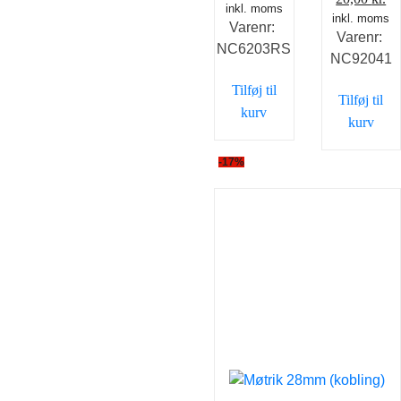
inkl. moms
inkl. moms
oprindelig
ak
Varenr:
Varenr:
pris
pr
NC6203RS
NC92041
var:
er
29,00 kr..
20
Tilføj til
Tilføj til
kurv
kurv
-17%