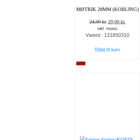
MØTRIK 28MM (KOBLING)
Den
Den
24,00
kr.
20,00
kr.
inkl. moms
oprindelige
aktuel
Varenr: 121850310
pris
pris
var:
er:
Tilføj til kurv
24,00 kr..
20,00 k
-67%