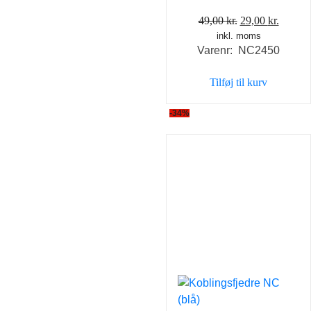
Den
Den
49,00
kr.
29,00
kr.
inkl. moms
oprindelige
aktuel
Varenr: NC2450
pris
pris
var:
er:
Tilføj til kurv
49,00 kr..
29,00 k
-34%