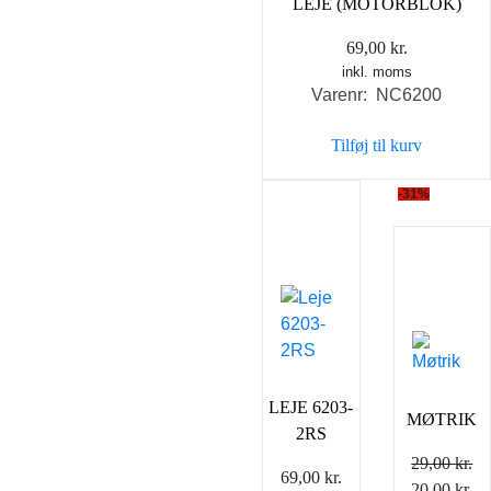
LEJE (MOTORBLOK)
69,00
kr.
inkl. moms
Varenr: NC6200
Tilføj til kurv
-31%
LEJE 6203-
MØTRIK
2RS
29,00
kr.
69,00
kr.
Den
D
20,00
kr.