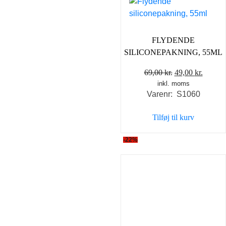
FLYDENDE
SILICONEPAKNING, 55ML
Den
Den
69,00
kr.
49,00
kr.
inkl. moms
oprindelige
aktuel
Varenr: S1060
pris
pris
var:
er:
Tilføj til kurv
69,00 kr..
49,00 k
-22%