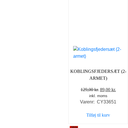
KOBLINGSFJEDERSÆT (2-
ARMET)
Den
Den
129,00
kr.
89,00
kr.
inkl. moms
oprindelige
aktuel
Varenr: CY33651
pris
pris
var:
er:
Tilføj til kurv
129,00 kr..
89,00 
-35%