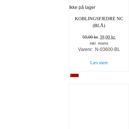
Ikke på lager
KOBLINGSFJEDRE NC
(BLÅ)
Den
Den
59,00
kr.
39,00
kr.
inkl. moms
oprindelige
aktuel
Varenr: N-03600-BL
pris
pris
var:
er:
Læs mere
59,00 kr..
39,00 k
-34%