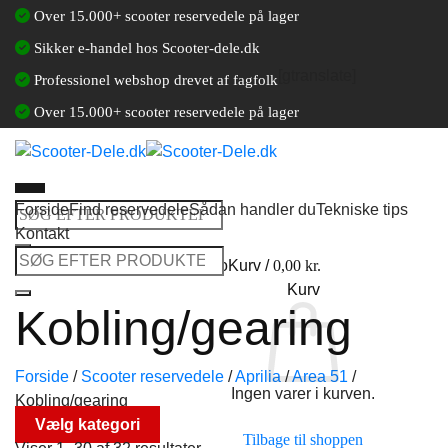
Fortsæt
Over 15.000+ scooter reservedele på lager
til
Sikker e-handel hos Scooter-dele.dk
indhold
[gtranslate]
Professionel webshop drevet af fagfolk
Over 15.000+ scooter reservedele på lager
Forside
Find reservedele
Sådan handler du
Tekniske tips
Søg
Kontakt
efter:
Søg
Log ind / Opret en kundekonto
Kurv /
0,00
kr.
efter:
Kurv
Kobling/gearing
Forside
/
Scooter reservedele
/
Aprilia
/
Area 51
/
Ingen varer i kurven.
Kobling/gearing
Vælg kategori
Tilbage til shoppen