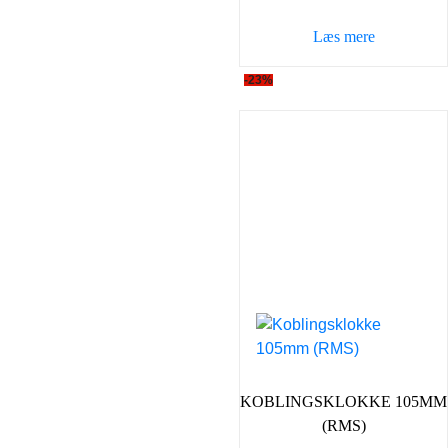
var:
er:
Læs mere
59,00 kr..
39,00 k
-23%
KOBLINGSKLOKKE 105MM
(RMS)