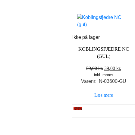
Ikke på lager
KOBLINGSFJEDRE NC
(GUL)
Den
Den
59,00
kr.
39,00
kr.
inkl. moms
oprindelige
aktuel
Varenr: N-03600-GU
pris
pris
var:
er:
Læs mere
59,00 kr..
39,00 k
-34%