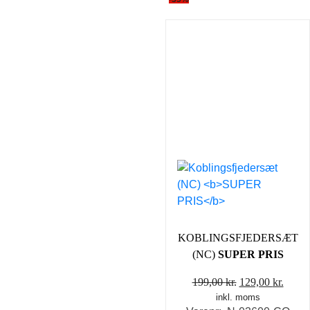
KOBLINGSFJEDERSÆT
(NC)
SUPER PRIS
Den
Den
199,00
kr.
129,00
kr.
inkl. moms
oprindelige
aktue