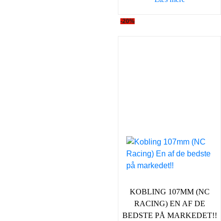
199,95 kr..
159,0
-20%
KOBLING 107MM (NC
RACING) EN AF DE
BEDSTE PÅ MARKEDET!!