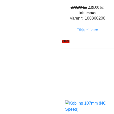
Den
Den
298,00
kr.
239,00
kr.
inkl. moms
oprindelige
aktue
Varenr: 100360200
pris
pris
var:
er:
Tilføj til kurv
298,00 kr..
239,0
-34%