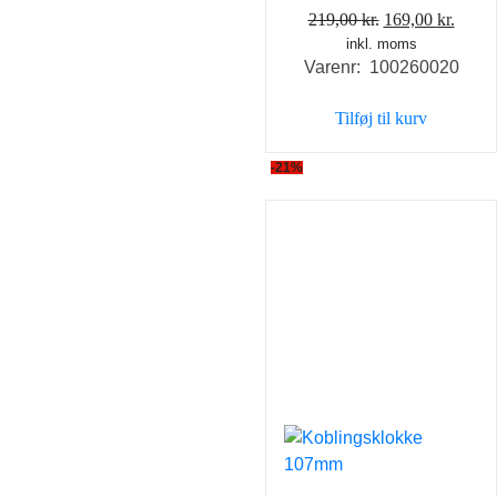
Den
Den
219,00
kr.
169,00
kr.
inkl. moms
oprindelige
aktue
Varenr: 100260020
pris
pris
var:
er:
Tilføj til kurv
219,00 kr..
169,0
-21%