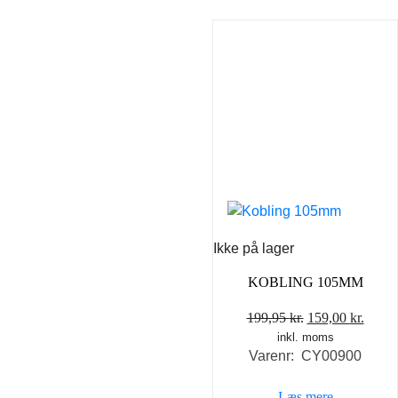
Ikke på lager
KOBLING 105MM
Den
Den
199,95
kr.
159,00
kr.
inkl. moms
oprindelige
aktue
Varenr: CY00900
pris
pris
var:
er:
Læs mere