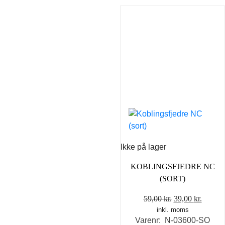
Ikke på lager
KOBLINGSFJEDRE NC
(SORT)
Den
Den
59,00
kr.
39,00
kr.
inkl. moms
oprindelige
aktuel
Varenr: N-03600-SO
pris
pris