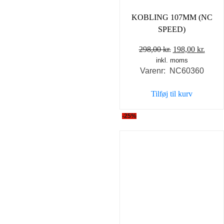
KOBLING 107MM (NC
SPEED)
Den
Den
298,00
kr.
198,00
kr.
inkl. moms
oprindelige
aktue
Varenr: NC60360
pris
pris
var:
er:
Tilføj til kurv
298,00 kr..
198,0
-25%