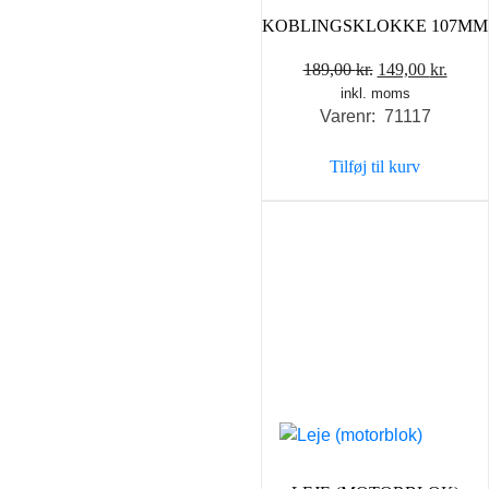
KOBLINGSKLOKKE 107MM
Den
Den
189,00
kr.
149,00
kr.
inkl. moms
oprindelige
aktue
Varenr: 71117
pris
pris
var:
er:
Tilføj til kurv
189,00 kr..
149,0