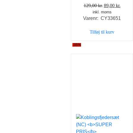
Den
Den
129,00
kr.
89,00
kr.
inkl. moms
oprindelige
aktuel
Varenr: CY33651
pris
pris
var:
er:
Tilføj til kurv
129,00 kr..
89,00 
-35%