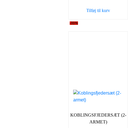
var:
er:
Tilføj til kurv
198,00 kr..
149,0
-31%
KOBLINGSFJEDERSÆT (2-
ARMET)