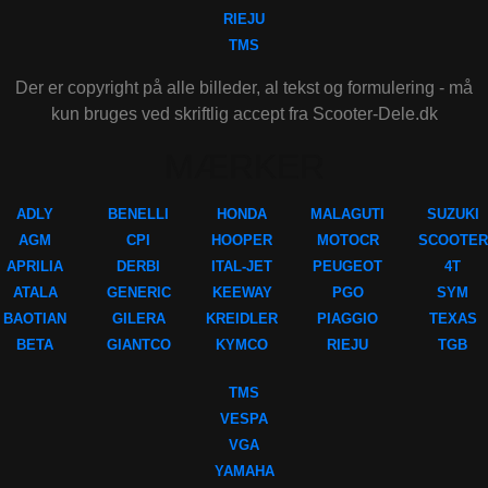
RIEJU
TMS
Der er copyright på alle billeder, al tekst og formulering - må
kun bruges ved skriftlig accept fra Scooter-Dele.dk
MÆRKER
ADLY
BENELLI
HONDA
MALAGUTI
SUZUKI
AGM
CPI
HOOPER
MOTOCR
SCOOTER
APRILIA
DERBI
ITAL-JET
PEUGEOT
4T
ATALA
GENERIC
KEEWAY
PGO
SYM
BAOTIAN
GILERA
KREIDLER
PIAGGIO
TEXAS
BETA
GIANTCO
KYMCO
RIEJU
TGB
TMS
VESPA
VGA
YAMAHA