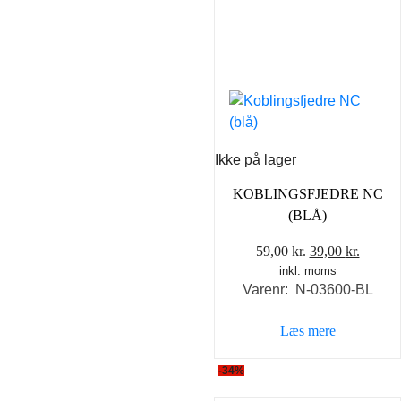
Ikke på lager
KOBLINGSFJEDRE NC
(BLÅ)
Den
Den
59,00
kr.
39,00
kr.
inkl. moms
oprindelige
aktuel
Varenr: N-03600-BL
pris
pris
var:
er:
Læs mere
59,00 kr..
39,00 k
-34%