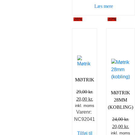
var:
er:
Læs mere
59,00 kr..
39,00 k
-31%
-17%
MØTRIK
29,00
kr.
MØTRIK
Den
Den
20,00
kr.
28MM
inkl. moms
oprindelige
aktuelle
(KOBLING)
Varenr:
pris
pris
NC92041
24,00
kr.
var:
er:
Den
De
20,00
kr.
29,00 kr..
20,00 kr..
Tilføj til
inkl. moms
oprindelig
akt