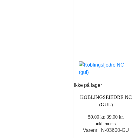
Ikke på lager
KOBLINGSFJEDRE NC
(GUL)
Den
Den
59,00
kr.
39,00
kr.
inkl. moms
oprindelige
aktuel
Varenr: N-03600-GU
pris
pris