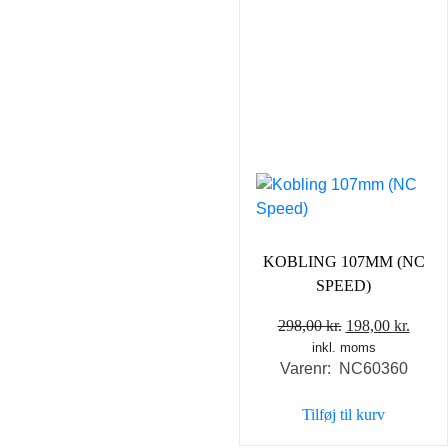
KOBLING 107MM (NC
SPEED)
Den
Den
298,00
kr.
198,00
kr.
inkl. moms
oprindelige
aktue
Varenr: NC60360
pris
pris
var:
er:
Tilføj til kurv
298,00 kr..
198,0