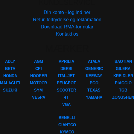
KUNDESERVICE
Din konto - log ind her
Retur, fortrydelse og reklamation
Download RMA-formular
Kontakt os
MÆRKER
ADLY
AGM
APRILIA
ATALA
BAOTIAN
BETA
CPI
DERBI
GENERIC
GILERA
HONDA
HOOPER
ITAL-JET
KEEWAY
KREIDLER
MALAGUTI
MOTOCR
PEUGEOT
PGO
PIAGGIO
SUZUKI
SYM
SCOOTER
TEXAS
TGB
VESPA
4T
YAMAHA
ZONGSHEN
VGA
BENELLI
GIANTCO
KYMCO