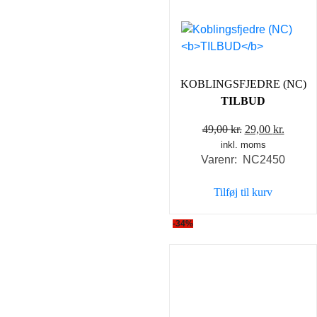
KOBLINGSFJEDRE (NC)
TILBUD
Den
Den
49,00
kr.
29,00
kr.
inkl. moms
oprindelige
aktuel
Varenr: NC2450
pris
pris
var:
er:
Tilføj til kurv
49,00 kr..
29,00 k
-34%