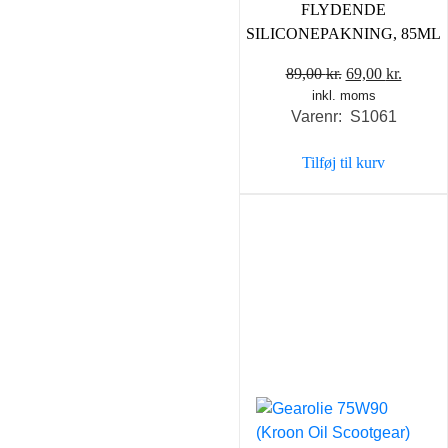
FLYDENDE
SILICONEPAKNING, 85ML
Den
Den
89,00
kr.
69,00
kr.
inkl. moms
oprindelige
aktuel
Varenr: S1061
pris
pris
var:
er:
Tilføj til kurv
89,00 kr..
69,00 k