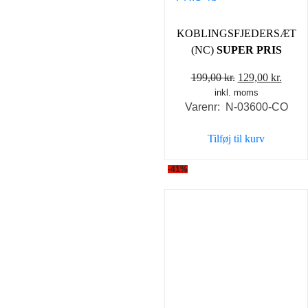
KOBLINGSFJEDERSÆT
(NC)
SUPER PRIS
Den
Den
199,00
kr.
129,00
kr.
inkl. moms
oprindelige
aktue
Varenr: N-03600-CO
pris
pris
var:
er:
Tilføj til kurv
199,00 kr..
129,0
-41%