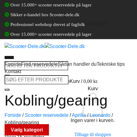
Fortsæt
Over 15.000+ scooter reservedele på lager
til
Sikker e-handel hos Scooter-dele.dk
indhold
[gtranslate]
Professionel webshop drevet af fagfolk
Over 15.000+ scooter reservedele på lager
Forside
Find reservedele
Sådan handler du
Tekniske tips
Søg
Kontakt
efter:
Søg
Log ind / Opret en kundekonto
Kurv /
0,00
kr.
efter:
Kurv
Kobling/gearing
Forside
/
Scooter reservedele
/
Aprilia
/
Leonardo
/
Ingen varer i kurven.
Kobling/gearing
Vælg kategori
Tilbage til shoppen