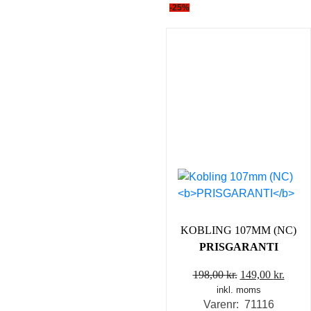
-25%
KOBLING 107MM (NC)
PRISGARANTI
Den
Den
198,00
kr.
149,00
kr.
inkl. moms
oprindelige
aktue
Varenr: 71116
pris
pris