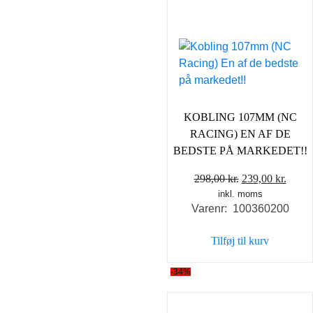
KOBLING 107MM (NC
RACING) EN AF DE
BEDSTE PÅ MARKEDET!!
Den
Den
298,00
kr.
239,00
kr.
inkl. moms
oprindelige
aktue
Varenr: 100360200
pris
pris
var:
er:
Tilføj til kurv
298,00 kr..
239,0
-34%