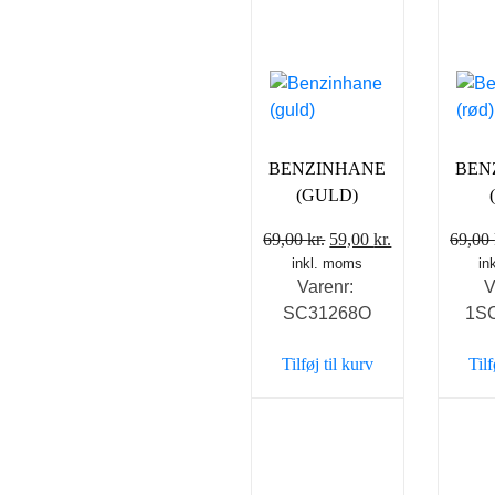
BENZINHANE
BEN
(GULD)
Den
Den
69,00
kr.
59,00
kr.
69,00
inkl. moms
oprindelige
aktuelle
in
Varenr:
V
pris
pris
SC31268O
1S
var:
er:
69,00 kr..
59,00 kr..
Tilføj til kurv
Tilf