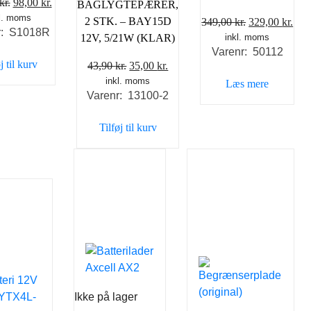
Den
Den
kr.
98,00
kr.
BAGLYGTEPÆRER,
l. moms
oprindelige
aktuelle
Den
De
2 STK. – BAY15D
349,00
kr.
329,00
kr.
r: S1018R
pris
pris
inkl. moms
oprindelige
akt
12V, 5/21W (KLAR)
var:
er:
Varenr: 50112
pris
pris
j til kurv
Den
Den
43,90
kr.
35,00
kr.
149,00 kr..
98,00 kr..
var:
er:
inkl. moms
oprindelige
aktuelle
Læs mere
349,00 kr..
329,
Varenr: 13100-2
pris
pris
var:
er:
Tilføj til kurv
43,90 kr..
35,00 kr..
Ikke på lager