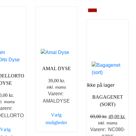
-29%
AMAL DYSE
DELLORTO
39,00
kr.
DYSE
Ikke på lager
inkl. moms
Varenr:
0,00
kr.
BAGAGENET
AMALDYSE
kl. moms
(SORT)
arenr:
Vælg
DELLORTO
Den
Den
69,00
kr.
49,00
kr.
muligheder
inkl. moms
oprindelige
aktue
Vælg
Varenr: NC080-
pris
pris
Dette