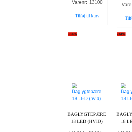
Varenr: 13100
Vare
Tilføj til kurv
Tilf
-34%
-34%
BAGLYGTEPÆRE
BAGL
18 LED (HVID)
18 L