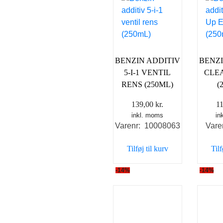
BENZIN ADDITIV
BENZI
5-I-1 VENTIL
CLEA
RENS (250ML)
(
139,00
kr.
1
inkl. moms
in
Varenr: 10008063
Vare
Tilføj til kurv
Tilf
-14%
-14%