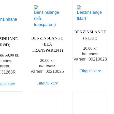
BENZINSLANGE
BENZINSLANGE
(KLAR)
ZINHANE
(BLÅ
(RØD)
20,00
kr.
TRANSPARENT)
inkl. moms
Den
Den
kr.
59,00
kr.
Varenr: 00210023
20,00
kr.
kl. moms
oprindelige
aktuelle
arenr:
inkl. moms
pris
pris
Tilføj til kurv
Varenr: 00210025
C31268R
var:
er:
69,00 kr..
59,00 kr..
Tilføj til kurv
øj til kurv