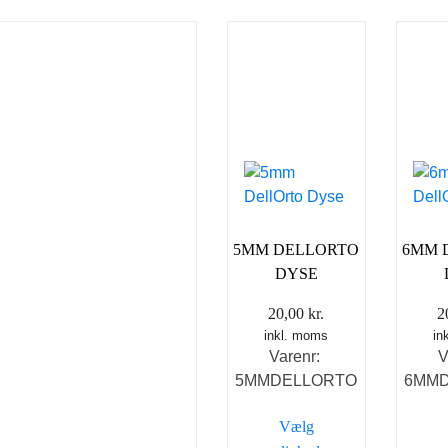
5MM DELLORTO
6MM 
DYSE
20,00
kr.
2
inkl. moms
in
Varenr:
V
5MMDELLORTO
6MM
Vælg