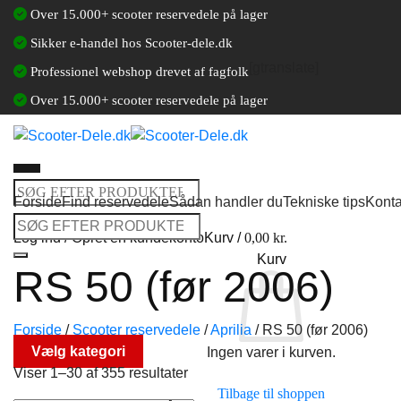
Fortsæt
Over 15.000+ scooter reservedele på lager
til
Sikker e-handel hos Scooter-dele.dk
indhold
[gtranslate]
Professionel webshop drevet af fagfolk
Over 15.000+ scooter reservedele på lager
Søg
Forside
Find reservedele
Sådan handler du
Tekniske tips
Konta
efter:
Søg
Log ind / Opret en kundekonto
Kurv /
0,00
kr.
efter:
Kurv
RS 50 (før 2006)
Forside
/
Scooter reservedele
/
Aprilia
/
RS 50 (før 2006)
Vælg kategori
Ingen varer i kurven.
Viser 1–30 af 355 resultater
Tilbage til shoppen