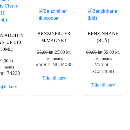
BENZINFILTER
BENZINHANE
N ADDITIV
M/MAGNET
(BLÅ)
N-UP E10
250ML)
Den
Den
Den
Den
35,00
kr.
25,00
kr.
69,00
kr.
59,00
kr.
inkl. moms
oprindelige
aktuelle
inkl. moms
oprindelige
aktue
19,00
kr.
Varenr: NC04080
Varenr:
pris
pris
pris
pris
kl. moms
SC31268B
var:
er:
var:
er:
nr: 74223
Tilføj til kurv
35,00 kr..
25,00 kr..
69,00 kr..
59,00
Tilføj til kurv
øj til kurv