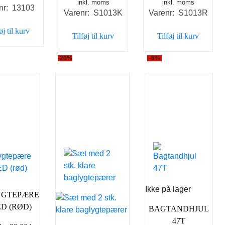
inkl. moms
oprindelige
aktuelle
inkl. moms
oprindelige
aktu
nr: 13103
Varenr: S1013K
Varenr: S1013R
pris
pris
pris
pris
var:
er:
var:
er:
øj til kurv
Tilføj til kurv
Tilføj til kurv
129,00 kr..
79,00 kr..
129,00 kr..
79,00
-20%
-6%
Ikke på lager
YGTEPÆRE
ED (RØD)
BAGTANDHJUL
47T