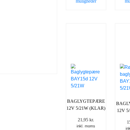
muligheder
mu
Dette
vare
har
flere
varianter.
Mulighederne
kan
vælges
på
varesiden
BAGLYGTEPÆRE
BAGL
12V 5/21W (KLAR)
12V 5
21,95
kr.
1
inkl. moms
in