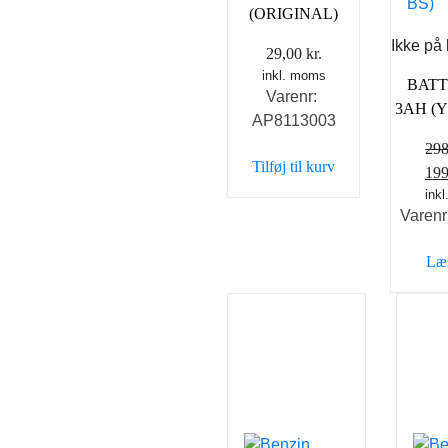
(ORIGINAL)
Ikke på 
29,00
kr.
inkl. moms
BATT
Varenr:
3AH (
AP8113003
29
Tilføj til kurv
De
19
opr
ink
Varen
pri
var
Læ
298