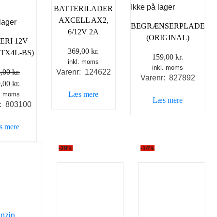
Ikke på lager
BATTERILADER
AXCELL AX2,
lager
BEGRÆNSERPLADE
6/12V 2A
(ORIGINAL)
ERI 12V
369,00
kr.
YTX4L-BS)
159,00
kr.
inkl. moms
inkl. moms
8,00
kr.
Varenr: 124622
Varenr: 827892
n
Den
9,00
kr.
Læs mere
indelige
l. moms
aktuelle
Læs mere
r: 803100
s
pris
:
er:
s mere
,00 kr..
199,00 kr..
-29%
-14%