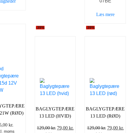
07BE
ligheder
var:
er:
vare
69,00 kr..
49,00
Dette
har
Læs mere
vare
flere
har
varianter.
-39%
-39%
flere
Mulighederne
varianter.
kan
Mulighederne
vælges
kan
på
vælges
varesiden
på
varesiden
YGTEPÆRE
BAGLYGTEPÆRE
BAGLYGTEPÆRE
/21W (RØD)
13 LED (HVID)
13 LED (RØD)
5,00
kr.
Den
Den
Den
Den
129,00
kr.
79,00
kr.
129,00
kr.
79,00
kr.
kl. moms