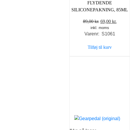
FLYDENDE
SILICONEPAKNING, 85ML
Den
Den
89,00
kr.
69,00
kr.
inkl. moms
oprindelige
aktuel
Varenr: S1061
pris
pris
var:
er:
Tilføj til kurv
89,00 kr..
69,00 k