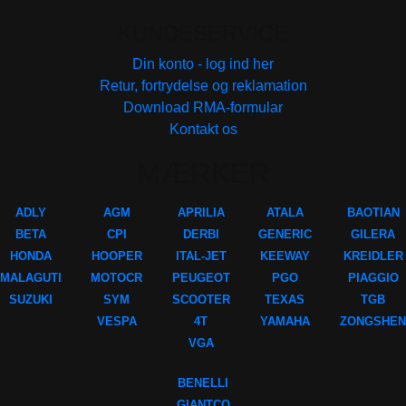
KUNDESERVICE
Din konto - log ind her
Retur, fortrydelse og reklamation
Download RMA-formular
Kontakt os
MÆRKER
ADLY
AGM
APRILIA
ATALA
BAOTIAN
BETA
CPI
DERBI
GENERIC
GILERA
HONDA
HOOPER
ITAL-JET
KEEWAY
KREIDLER
MALAGUTI
MOTOCR
PEUGEOT
PGO
PIAGGIO
SUZUKI
SYM
SCOOTER
TEXAS
TGB
VESPA
4T
YAMAHA
ZONGSHEN
VGA
BENELLI
GIANTCO