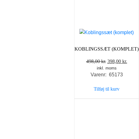
KOBLINGSSÆT (KOMPLET)
Den
Den
498,00
kr.
398,00
kr.
inkl. moms
oprindelige
aktue
Varenr: 65173
pris
pris
var:
er:
Tilføj til kurv
498,00 kr..
398,0