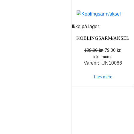
Ikke på lager
KOBLINGSARM/AKSEL
Den
Den
199,00
kr.
79,00
kr.
inkl. moms
oprindelige
aktuel
Varenr: UN10086
pris
pris
var:
er:
Læs mere
199,00 kr..
79,00 