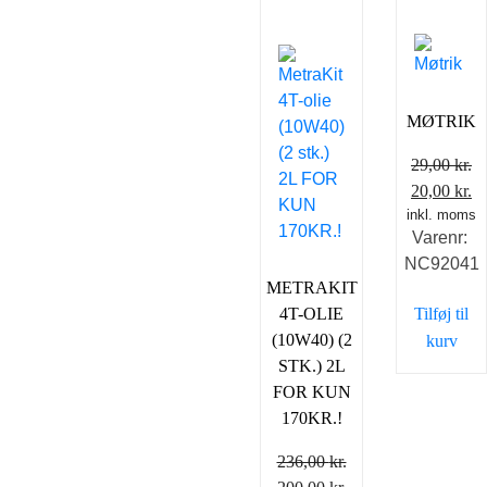
MØTRIK
29,00
kr.
Den
D
20,00
kr.
inkl. moms
oprindeli
ak
Varenr:
pris
pr
NC92041
var:
er
METRAKIT
29,00 kr..
20
Tilføj til
4T-OLIE
(10W40) (2
kurv
STK.) 2L
FOR KUN
170KR.!
236,00
kr.
Den
Den