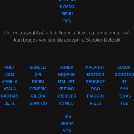
KYMCO
RIEJU
TMS
Der er copyright på alle billeder, al tekst og formulering - må
kun bruges ved skriftlig accept fra Scooter-Dele.dk
MÆRKER
ADLY
BENELLI
HONDA
MALAGUTI
SUZUKI
AGM
CPI
HOOPER
MOTOCR
SCOOTER
APRILIA
DERBI
ITAL-JET
PEUGEOT
4T
ATALA
GENERIC
KEEWAY
PGO
SYM
BAOTIAN
GILERA
KREIDLER
PIAGGIO
TEXAS
BETA
GIANTCO
KYMCO
RIEJU
TGB
TMS
VESPA
VGA