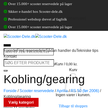
Fortsæt
Over 15.000+ scooter reservedele på lager
til
Sikker e-handel hos Scooter-dele.dk
indhold
[gtranslate]
Professionel webshop drevet af fagfolk
Over 15.000+ scooter reservedele på lager
Forside
Find reservedele
Sådan handler du
Tekniske tips
Søg
Kontakt
efter:
Søg
Log ind / Opret en kundekonto
Kurv /
0,00
kr.
efter:
Kurv
Kobling/gearing
Forside
/
Scooter reservedele
/
Aprilia
/
RS 50 (før 2006)
/
Ingen varer i kurven.
Kobling/gearing
Vælg kategori
Tilbage til shoppen