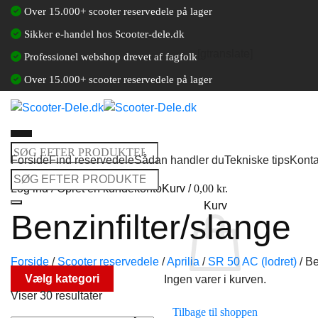
Fortsæt
Over 15.000+ scooter reservedele på lager
til
Sikker e-handel hos Scooter-dele.dk
indhold
[gtranslate]
Professionel webshop drevet af fagfolk
Over 15.000+ scooter reservedele på lager
Søg
Forside
Find reservedele
Sådan handler du
Tekniske tips
Konta
efter:
Søg
Log ind / Opret en kundekonto
Kurv /
0,00
kr.
efter:
Kurv
Benzinfilter/slange
Forside
/
Scooter reservedele
/
Aprilia
/
SR 50 AC (lodret)
/
Ben
Vælg kategori
Ingen varer i kurven.
Viser 30 resultater
Tilbage til shoppen