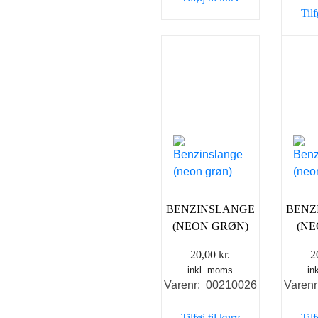
35,00 kr..
25,00 kr..
Tilf
BENZINSLANGE
BENZ
(NEON GRØN)
(NE
20,00
kr.
2
inkl. moms
in
Varenr: 00210026
Varen
Tilføj til kurv
Tilf