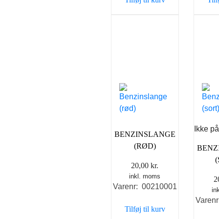
Ikke på
BENZINSLANGE
(RØD)
BENZ
20,00
kr.
inkl. moms
2
Varenr: 00210001
in
Varen
Tilføj til kurv