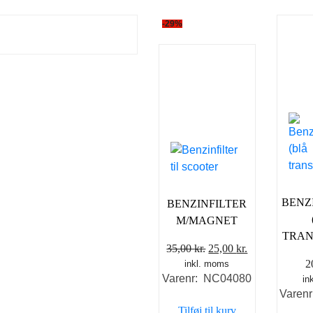
-29%
BENZ
BENZINFILTER
M/MAGNET
TRAN
Den
Den
35,00
kr.
25,00
kr.
2
inkl. moms
oprindelige
aktuelle
Varenr: NC04080
in
pris
pris
Varen
var:
er:
Tilføj til kurv