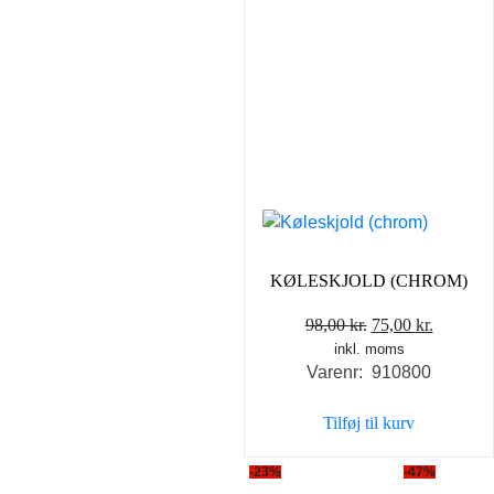
KØLESKJOLD (CHROM)
Den
Den
98,00
kr.
75,00
kr.
inkl. moms
oprindelige
aktuelle
Varenr: 910800
pris
pris
var:
er:
Tilføj til kurv
98,00 kr..
75,00 kr
-23%
-47%