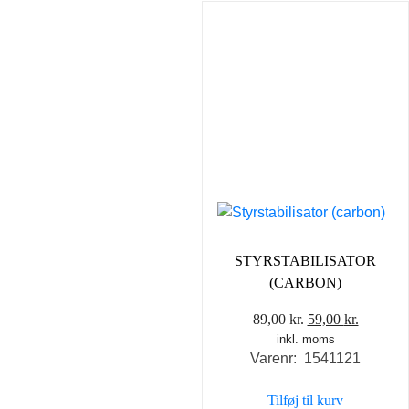
STYRSTABILISATOR
(CARBON)
Den
Den
89,00
kr.
59,00
kr.
inkl. moms
oprindelige
aktuelle
Varenr: 1541121
pris
pris
var:
er:
Tilføj til kurv
89,00 kr..
59,00 kr