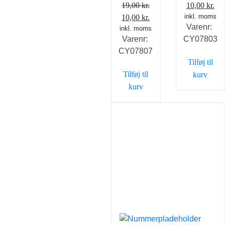
Den
De
19,00
kr.
10,00
kr.
Den
Den
inkl. moms
oprindelig
akt
10,00
kr.
Varenr:
inkl. moms
oprindelige
aktuelle
pris
pri
Varenr:
CY07803
pris
pris
var:
er:
CY07807
var:
er:
19,00 kr..
10,
Tilføj til
19,00 kr..
10,00 kr..
Tilføj til
kurv
kurv