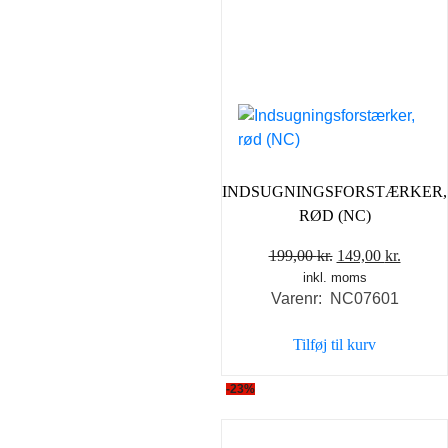
INDSUGNINGSFORSTÆRKER,
RØD (NC)
Den
Den
199,00
kr.
149,00
kr.
inkl. moms
oprindelige
aktuel
Varenr: NC07601
pris
pris
var:
er:
Tilføj til kurv
199,00 kr..
149,00 
-23%