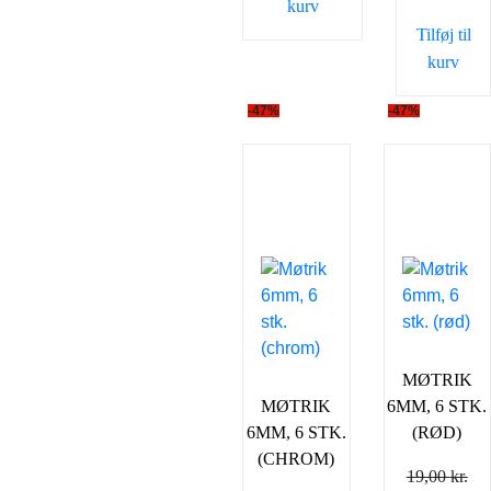
kurv
19,00 kr..
10
Tilføj til
kurv
-47%
-47%
MØTRIK
MØTRIK
6MM, 6 STK.
6MM, 6 STK.
(RØD)
(CHROM)
19,00
kr.