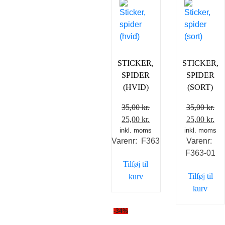
STICKER,
STICKER,
SPIDER
SPIDER
(HVID)
(SORT)
35,00
kr.
35,00
kr.
Den
Den
Den
De
25,00
kr.
25,00
kr.
inkl. moms
oprindelige
aktuelle
inkl. moms
oprindelig
akt
Varenr: F363
Varenr:
pris
pris
pris
pri
F363-01
var:
er:
var:
er:
Tilføj til
35,00 kr..
25,00 kr..
35,00 kr..
25,
Tilføj til
kurv
kurv
-34%