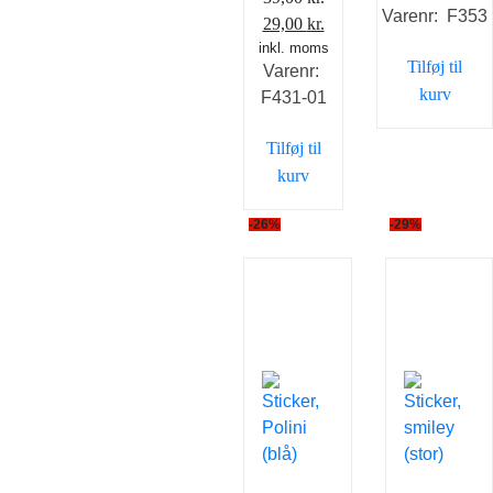
Varenr: F353
pris
pris
Den
Den
29,00
kr.
var:
er:
inkl. moms
oprindelige
aktuelle
Tilføj til
Varenr:
25,00 kr..
5,00
pris
pris
kurv
F431-01
var:
er:
39,00 kr..
29,00 kr..
Tilføj til
kurv
-26%
-29%