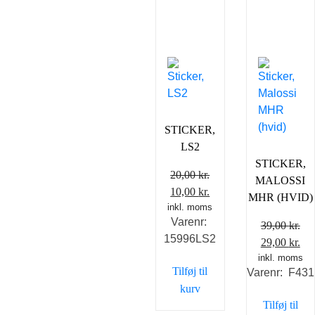
STICKER,
LS2
STICKER,
20,00
kr.
MALOSSI
Den
Den
10,00
kr.
MHR (HVID)
inkl. moms
oprindelige
aktuelle
Varenr:
pris
pris
39,00
kr.
15996LS2
var:
er:
Den
De
29,00
kr.
20,00 kr..
10,00 kr..
inkl. moms
oprindelig
akt
Tilføj til
Varenr: F431
pris
pri
kurv
var:
er:
Tilføj til
39,00 kr..
29,