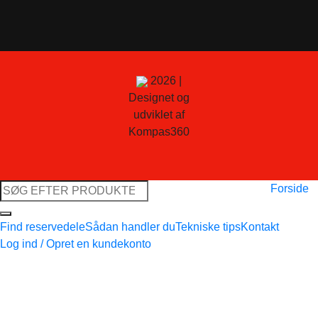
2026 |
Designet og
udviklet af
Kompas360
Søg
Forside
efter:
Find reservedele
Sådan handler du
Tekniske tips
Kontakt
Log ind / Opret en kundekonto