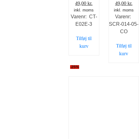
Den
Den
Den
De
49,00
kr.
49,00
kr.
inkl. moms
oprindelige
aktuelle
inkl. moms
oprindelig
akt
Varenr: CT-
Varenr:
pris
pris
pris
pri
E02E-3
SCR-014-05-
var:
er:
var:
er:
CO
69,00 kr..
49,00 kr..
69,00 kr..
49,
Tilføj til
Tilføj til
kurv
kurv
-25%