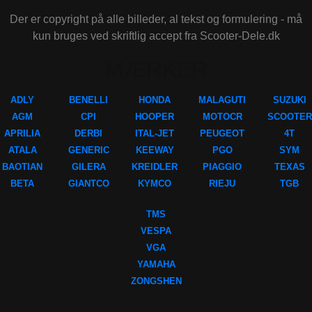
Der er copyright på alle billeder, al tekst og formulering - må
kun bruges ved skriftlig accept fra Scooter-Dele.dk
MÆRKER
ADLY
BENELLI
HONDA
MALAGUTI
SUZUKI
AGM
CPI
HOOPER
MOTOCR
SCOOTER
APRILIA
DERBI
ITAL-JET
PEUGEOT
4T
ATALA
GENERIC
KEEWAY
PGO
SYM
BAOTIAN
GILERA
KREIDLER
PIAGGIO
TEXAS
BETA
GIANTCO
KYMCO
RIEJU
TGB
TMS
VESPA
VGA
YAMAHA
ZONGSHEN