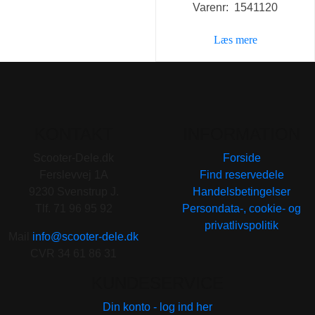
Varenr: 1541120
pris
pris
var:
er:
Læs mere
89,00 kr..
59,00 kr
KONTAKT
INFORMATION
Scooter-Dele.dk
Forside
Ferslevvej 1A
Find reservedele
9230 Svenstrup J.
Handelsbetingelser
Tlf. 71 96 95 92
Persondata-, cookie- og
privatlivspolitik
Mail
info@scooter-dele.dk
CVR 34 61 86 31
KUNDESERVICE
Din konto - log ind her