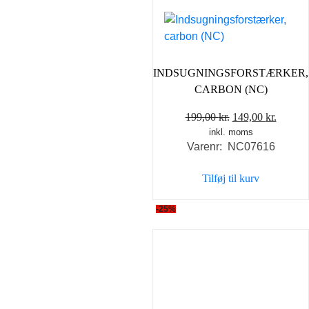
INDSUGNINGSFORSTÆRKER,
CARBON (NC)
Den
Den
199,00
kr.
149,00
kr.
inkl. moms
oprindelige
aktuel
Varenr: NC07616
pris
pris
var:
er:
Tilføj til kurv
199,00 kr..
149,00 
-25%