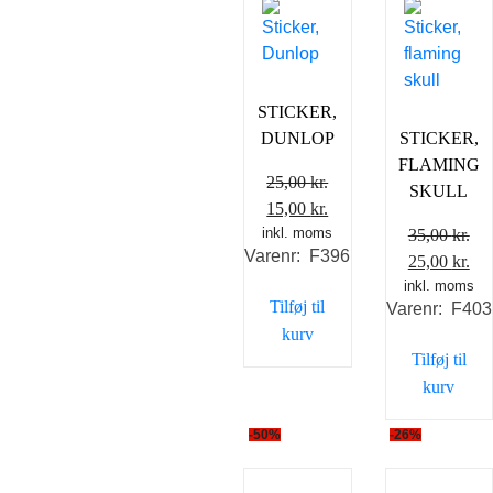
STICKER,
DUNLOP
STICKER,
FLAMING
25,00
kr.
SKULL
Den
Den
15,00
kr.
inkl. moms
oprindelige
aktuelle
35,00
kr.
Varenr: F396
pris
pris
Den
De
25,00
kr.
var:
er:
inkl. moms
oprindelig
akt
Tilføj til
Varenr: F403
25,00 kr..
15,00 kr..
pris
pri
kurv
var:
er:
Tilføj til
35,00 kr..
25,
kurv
-50%
-26%