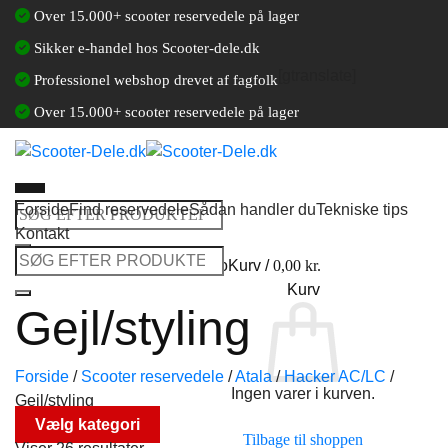
Fortsæt
Over 15.000+ scooter reservedele på lager
til
Sikker e-handel hos Scooter-dele.dk
indhold
[gtranslate]
Professionel webshop drevet af fagfolk
Over 15.000+ scooter reservedele på lager
Forside
Find reservedele
Sådan handler du
Tekniske tips
Søg
Kontakt
efter:
Søg
Log ind / Opret en kundekonto
Kurv /
0,00
kr.
efter:
Kurv
Gejl/styling
Forside
/
Scooter reservedele
/
Atala
/
Hacker AC/LC
/
Ingen varer i kurven.
Gejl/styling
Vælg kategori
Tilbage til shoppen