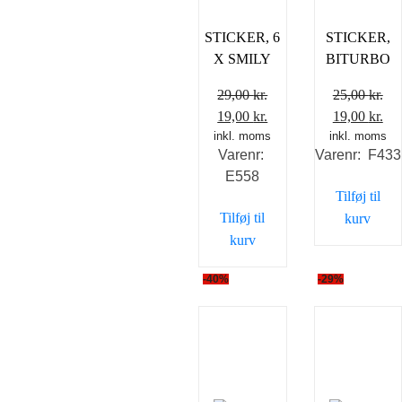
STICKER, 6
STICKER,
X SMILY
BITURBO
29,00
kr.
25,00
kr.
Den
Den
Den
De
19,00
kr.
19,00
kr.
inkl. moms
oprindelige
aktuelle
inkl. moms
oprindelig
akt
Varenr:
Varenr: F433
pris
pris
pris
pri
E558
var:
er:
var:
er:
Tilføj til
29,00 kr..
19,00 kr..
25,00 kr..
19,
Tilføj til
kurv
kurv
-40%
-29%