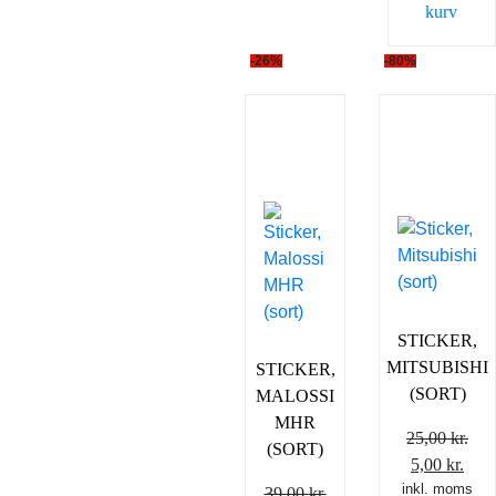
kurv
-26%
-80%
STICKER,
MITSUBISHI
STICKER,
(SORT)
MALOSSI
MHR
25,00
kr.
(SORT)
Den
Den
5,00
kr.
inkl. moms
oprindelig
aktu
39,00
kr.