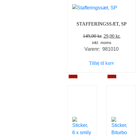
STAFFERINGSSÆT, SP
Den
Den
149,00
kr.
29,00
kr.
inkl. moms
oprindelige
aktuell
Varenr: 981010
pris
pris
var:
er:
Tilføj til kurv
149,00 kr..
29,00 kr
-34%
-24%