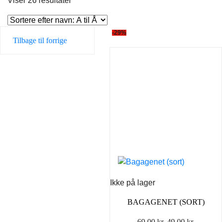
Viser 26 resultater
-29%
Tilbage til forrige
Ikke på lager
BAGAGENET (SORT)
Den
Den
69,00
kr.
49,00
kr.