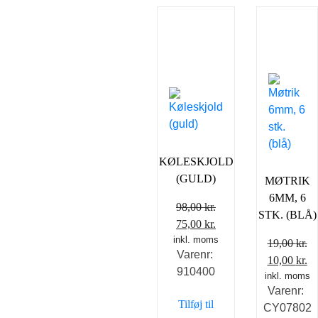
KØLESKJOLD
(GULD)
MØTRIK
6MM, 6
98,00
kr.
STK. (BLÅ)
Den
Den
75,00
kr.
inkl. moms
oprindelige
aktuelle
19,00
kr.
Varenr:
pris
pris
Den
D
10,00
kr.
910400
var:
er:
inkl. moms
oprindeli
ak
Varenr:
98,00 kr..
75,00 kr..
pris
pr
Tilføj til
CY07802
var:
er