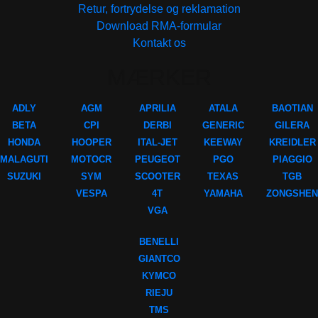
Retur, fortrydelse og reklamation
Download RMA-formular
Kontakt os
MÆRKER
ADLY
AGM
APRILIA
ATALA
BAOTIAN
BETA
CPI
DERBI
GENERIC
GILERA
HONDA
HOOPER
ITAL-JET
KEEWAY
KREIDLER
MALAGUTI
MOTOCR
PEUGEOT
PGO
PIAGGIO
SUZUKI
SYM
SCOOTER
TEXAS
TGB
VESPA
4T
YAMAHA
ZONGSHEN
VGA
BENELLI
GIANTCO
KYMCO
RIEJU
TMS