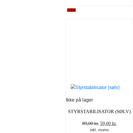
-34%
Ikke på lager
STYRSTABILISATOR (SØLV)
Den
Den
89,00
kr.
59,00
kr.
inkl. moms
oprindelige
aktuelle