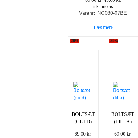
inkl. moms
oprindelige
aktuelle
Varenr: NC080-07BE
pris
pris
var:
er:
Læs mere
69,00 kr..
49,00 kr
-29%
-29%
BOLTSÆT
BOLTSÆT
(GULD)
(LILLA)
69,00
kr.
69,00
kr.