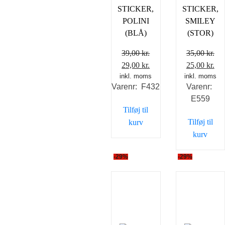
STICKER,
STICKER,
POLINI
SMILEY
(BLÅ)
(STOR)
39,00
kr.
35,00
kr.
Den
Den
Den
De
29,00
kr.
25,00
kr.
inkl. moms
oprindelige
aktuelle
inkl. moms
oprindelig
akt
Varenr: F432
Varenr:
pris
pris
pris
pri
E559
var:
er:
var:
er:
Tilføj til
39,00 kr..
29,00 kr..
35,00 kr..
25,
Tilføj til
kurv
kurv
-29%
-29%