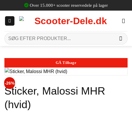
Fortsæt
Over 15.000+ scooter reservedele på lager
til
indhold
Søg
efter:
GÅ Tilbage
-26%
Sticker, Malossi MHR
(hvid)