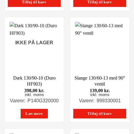
Tilføj til kurv
Tilføj til kurv
IKKE PÅ LAGER
Dæk 130/90-10 (Duro
Slange 130/60-13 med 90°
HF903)
ventil
398,00
kr.
139,00
kr.
inkl. moms
inkl. moms
Varenr: P140G320000
Varenr: 999330001
Læs mere
Tilføj til kurv