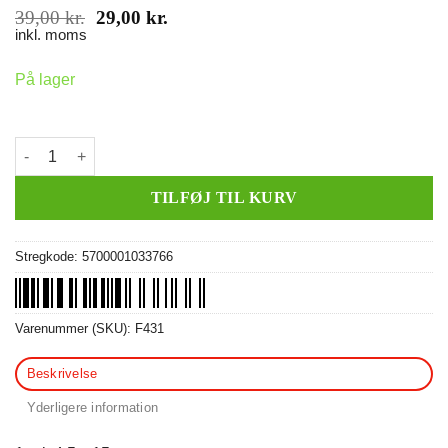
Den
Den
39,00
kr.
29,00
kr.
oprindelige
aktuelle
inkl. moms
pris
pris
var:
er:
På lager
39,00 kr..
29,00 kr..
Sticker, Malossi MHR (hvid) antal
TILFØJ TIL KURV
Stregkode:
5700001033766
Varenummer (SKU):
F431
Beskrivelse
Yderligere information