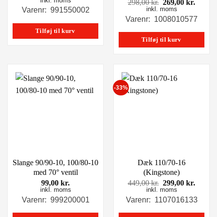
inkl. moms
Den
Den
298,00
kr.
269,00
kr.
inkl. moms
oprindelige
aktuel
Varenr: 991550002
pris
pris
Varenr: 1008010577
var:
er:
Tilføj til kurv
298,00 kr..
269,00
Tilføj til kurv
-33%
Slange 90/90-10, 100/80-10
Dæk 110/70-16
med 70° ventil
(Kingstone)
Den
Den
99,00
kr.
449,00
kr.
299,00
kr.
inkl. moms
inkl. moms
oprindelige
aktuel
pris
pris
Varenr: 999200001
Varenr: 1107016133
var:
er:
449,00 kr..
299,00