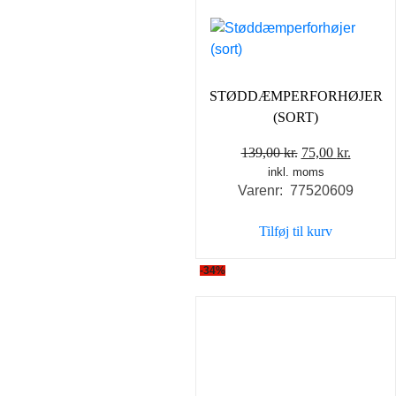
STØDDÆMPERFORHØJER
(SORT)
Den
Den
139,00
kr.
75,00
kr.
inkl. moms
oprindelige
aktuell
Varenr: 77520609
pris
pris
var:
er:
Tilføj til kurv
139,00 kr..
75,00 kr
-34%