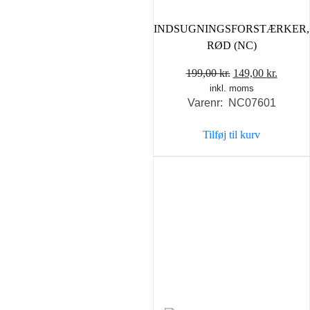
INDSUGNINGSFORSTÆRKER,
RØD (NC)
Den
Den
199,00
kr.
149,00
kr.
inkl. moms
oprindelige
aktuel
Varenr: NC07601
pris
pris
var:
er:
Tilføj til kurv
199,00 kr..
149,00 