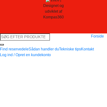
Designet og
udviklet af
Kompas360
Søg
Forside
efter:
Find reservedele
Sådan handler du
Tekniske tips
Kontakt
Log ind / Opret en kundekonto