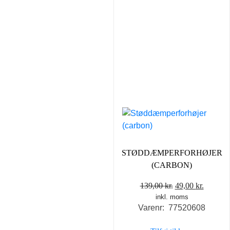
STØDDÆMPERFORHØJER
(CARBON)
Den
Den
139,00
kr.
49,00
kr.
inkl. moms
oprindelige
aktuell
Varenr: 77520608
pris
pris
var:
er: