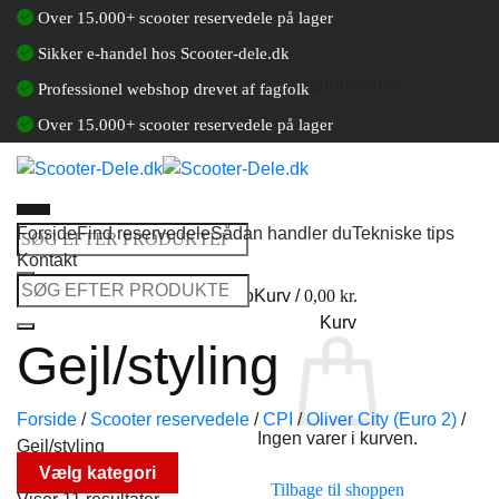
Fortsæt
Over 15.000+ scooter reservedele på lager
til
Sikker e-handel hos Scooter-dele.dk
indhold
[gtranslate]
Professionel webshop drevet af fagfolk
Over 15.000+ scooter reservedele på lager
Forside
Find reservedele
Sådan handler du
Tekniske tips
Søg
Kontakt
efter:
Søg
Log ind / Opret en kundekonto
Kurv /
0,00
kr.
efter:
Kurv
Gejl/styling
Forside
/
Scooter reservedele
/
CPI
/
Oliver City (Euro 2)
/
Ingen varer i kurven.
Gejl/styling
Vælg kategori
Tilbage til shoppen