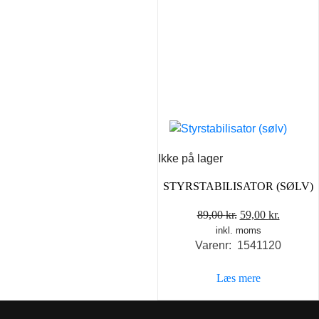
Ikke på lager
STYRSTABILISATOR (SØLV)
Den
Den
89,00
kr.
59,00
kr.
inkl. moms
oprindelige
aktuelle
Varenr: 1541120
pris
pris
var:
er:
Læs mere
89,00 kr..
59,00 kr