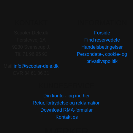
KONTAKT
INFORMATION
Scooter-Dele.dk
Forside
Ferslevvej 1A
Find reservedele
9230 Svenstrup J.
Handelsbetingelser
Tlf. 71 96 95 92
Persondata-, cookie- og
privatlivspolitik
Mail
info@scooter-dele.dk
CVR 34 61 86 31
KUNDESERVICE
Din konto - log ind her
Retur, fortrydelse og reklamation
Download RMA-formular
Kontakt os
MÆRKER