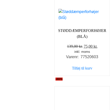
STØDDÆMPERFORHØJER
(BLÅ)
Den
Den
139,00
kr.
75,00
kr.
inkl. moms
oprindelige
aktuell
Varenr: 77520603
pris
pris
var:
er:
Tilføj til kurv
139,00 kr..
75,00 kr
-46%