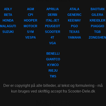
ADLY
AGM
APRILIA
ATALA
BAOTIAN
BETA
CPI
DERBI
GENERIC
GILERA
HONDA
HOOPER
ITAL-JET
KEEWAY
KREIDLER
MALAGUTI
MOTOCR
PEUGEOT
PGO
PIAGGIO
SUZUKI
SYM
SCOOTER
TEXAS
TGB
VESPA
4T
YAMAHA
ZONGSHEN
VGA
BENELLI
GIANTCO
KYMCO
RIEJU
TMS
Der er copyright på alle billeder, al tekst og formulering - må
kun bruges ved skriftlig accept fra Scooter-Dele.dk
MÆRKER