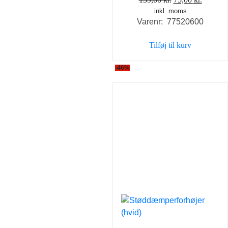
inkl. moms
oprindelige
aktuell
Varenr: 77520600
pris
pris
var:
er:
Tilføj til kurv
139,00 kr..
75,00 kr
-46%