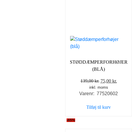
STØDDÆMPERFORHØJER
(BLÅ)
Den
Den
139,00
kr.
75,00
kr.
inkl. moms
oprindelige
aktuell
Varenr: 77520602
pris
pris
var:
er:
Tilføj til kurv
139,00 kr..
75,00 kr
-65%