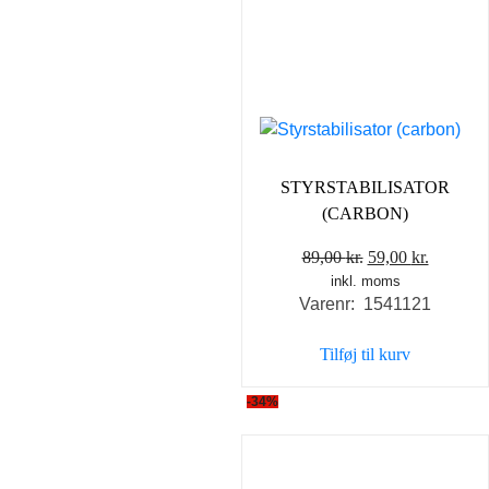
STYRSTABILISATOR
(CARBON)
Den
Den
89,00
kr.
59,00
kr.
inkl. moms
oprindelige
aktuelle
Varenr: 1541121
pris
pris
var:
er:
Tilføj til kurv
89,00 kr..
59,00 kr
-34%