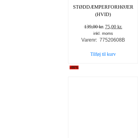
STØDDÆMPERFORHØJER
(HVID)
Den
Den
139,00
kr.
75,00
kr.
inkl. moms
oprindelige
aktuell
Varenr: 77520608B
pris
pris
var:
er:
Tilføj til kurv
139,00 kr..
75,00 kr
-46%