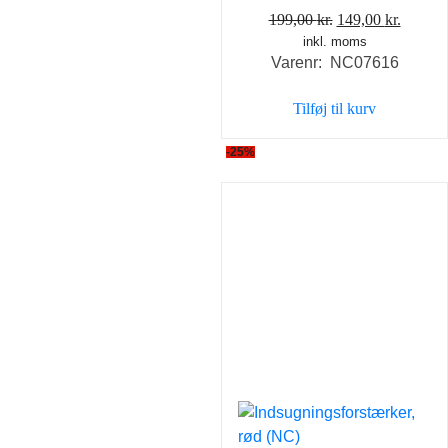
Den
Den
199,00
kr.
149,00
kr.
inkl. moms
oprindelige
aktuel
Varenr: NC07616
pris
pris
var:
er:
Tilføj til kurv
199,00 kr..
149,00 
-25%