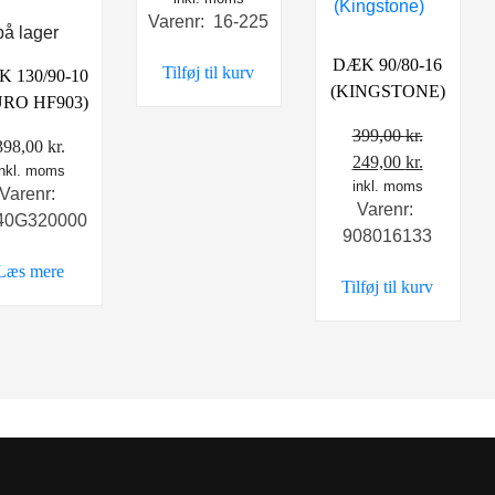
Varenr: 16-225
på lager
DÆK 90/80-16
Tilføj til kurv
 130/90-10
(KINGSTONE)
URO HF903)
399,00
kr.
398,00
kr.
Den
Den
249,00
kr.
inkl. moms
oprindelige
inkl. moms
aktuelle
Varenr:
Varenr:
pris
pris
40G320000
908016133
var:
er:
399,00 kr..
249,00 kr.
Læs mere
Tilføj til kurv