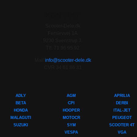
KONTAKT
Scooter-Dele.dk
Ferslevvej 1A
9230 Svenstrup J.
Tlf. 71 96 95 92
Mail
info@scooter-dele.dk
CVR 34 61 86 31
ADLY
AGM
APRILIA
BETA
CPI
DERBI
HONDA
HOOPER
ITAL-JET
MALAGUTI
MOTOCR
PEUGEOT
SUZUKI
SYM
SCOOTER 4T
VESPA
VGA