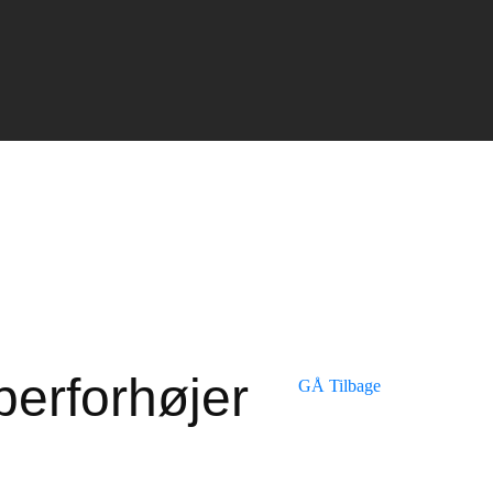
erforhøjer
GÅ Tilbage