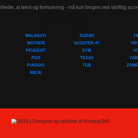
illeder, al tekst og formulering - må kun bruges ved skriftlig acc
MÆRKER
MALAGUTI
SUZUKI
T
MOTOCR
SCOOTER 4T
VE
PEUGEOT
SYM
V
PGO
TEXAS
YAM
PIAGGIO
TGB
ZONG
RIEJU
2026 | Designet og udviklet af Kompas360