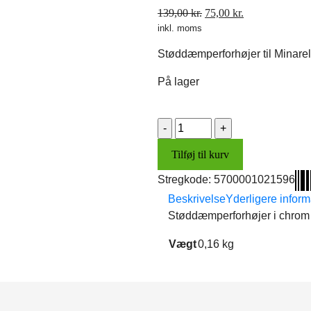
Den
Den
139,00
kr.
75,00
kr.
inkl. moms
oprindelige
aktuelle
pris
pris
Støddæmperforhøjer til Minarell
var:
er:
139,00 kr..
75,00 kr..
På lager
Støddæmperforhøjer
(blå)
Tilføj til kurv
antal
Stregkode:
5700001021596
Beskrivelse
Yderligere inform
Støddæmperforhøjer i chrom b
Vægt
0,16 kg