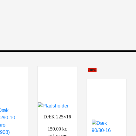
-38%
DÆK 225×16
159,00
kr.
inkl. moms