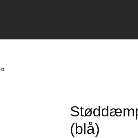
kt
Støddæmp
(blå)