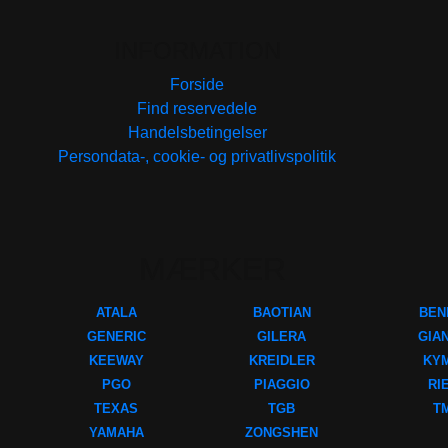
INFORMATION
Forside
Find reservedele
Handelsbetingelser
Persondata-, cookie- og privatlivspolitik
MÆRKER
ATALA
BAOTIAN
BEN
GENERIC
GILERA
GIA
KEEWAY
KREIDLER
KY
PGO
PIAGGIO
RI
TEXAS
TGB
T
YAMAHA
ZONGSHEN