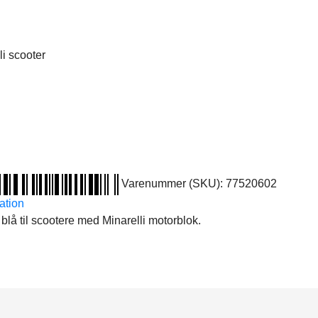
i scooter
Varenummer (SKU):
77520602
ation
lå til scootere med Minarelli motorblok.