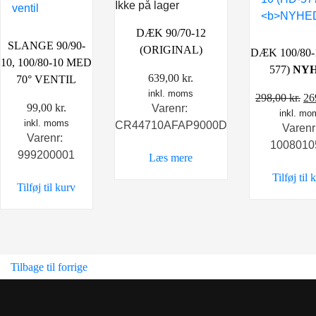
Ikke på lager
DÆK 90/70-12
SLANGE 90/90-
(ORIGINAL)
DÆK 100/80-
10, 100/80-10 MED
577)
NY
639,00
kr.
70° VENTIL
inkl. moms
D
298,00
kr.
26
99,00
kr.
Varenr:
inkl. mo
op
inkl. moms
CR44710AFAP9000D
Varenr
pr
Varenr:
1008010
va
999200001
Læs mere
29
Tilføj til 
Tilføj til kurv
Tilbage til forrige