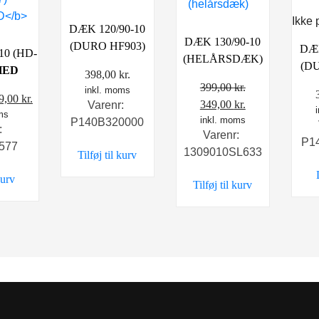
Ikke 
DÆK 120/90-10
DÆK 130/90-10
(DURO HF903)
DÆK
10 (HD-
(HELÅRSDÆK)
(D
HED
398,00
kr.
399,00
kr.
inkl. moms
en
Den
9,00
kr.
Den
Den
349,00
kr.
Varenr:
ms
rindelige
aktuelle
oprindelige
inkl. moms
aktuelle
P140B320000
:
is
pris
Varenr:
pris
pris
P1
577
r:
er:
1309010SL633
Tilføj til kurv
var:
er:
8,00 kr..
269,00 kr..
399,00 kr..
349,00 kr..
kurv
Tilføj til kurv