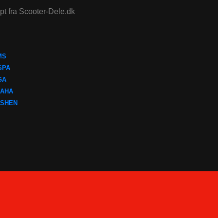
ept fra Scooter-Dele.dk
MS
SPA
GA
AHA
SHEN