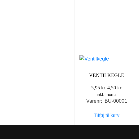
VENTILKEGLE
Den
Den
5,95
kr.
4,50
kr.
inkl. moms
oprindelige
aktuell
Varenr: BU-00001
pris
pris
var:
er:
Tilføj til kurv
5,95 kr..
4,50 kr..