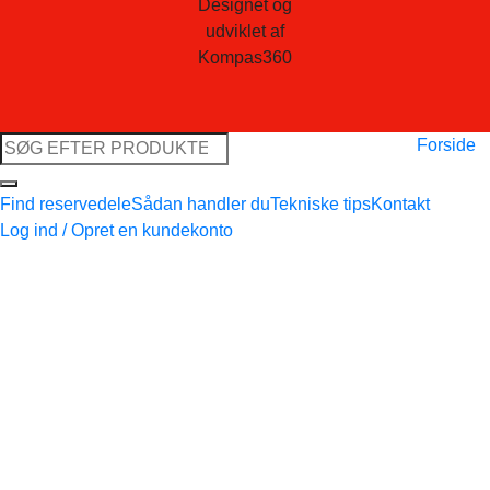
Designet og
udviklet af
Kompas360
Søg
Forside
efter:
Find reservedele
Sådan handler du
Tekniske tips
Kontakt
Log ind / Opret en kundekonto