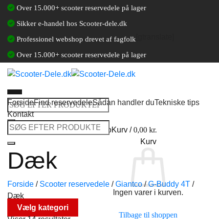
Fortsæt
Over 15.000+ scooter reservedele på lager
til
Sikker e-handel hos Scooter-dele.dk
indhold
[gtranslate]
Professionel webshop drevet af fagfolk
Over 15.000+ scooter reservedele på lager
Forside
Find reservedele
Sådan handler du
Tekniske tips
Søg
Kontakt
efter:
Søg
Log ind / Opret en kundekonto
Kurv /
0,00
kr.
efter:
Kurv
Dæk
Forside
/
Scooter reservedele
/
Giantco
/
G-Buddy 4T
/
Ingen varer i kurven.
Dæk
Vælg kategori
Tilbage til shoppen