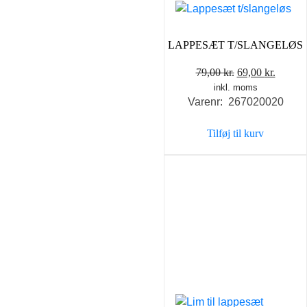
LAPPESÆT T/SLANGELØS
Den
Den
79,00
kr.
69,00
kr.
inkl. moms
oprindelige
aktuel
Varenr: 267020020
pris
pris
var:
er:
Tilføj til kurv
79,00 kr..
69,00 k