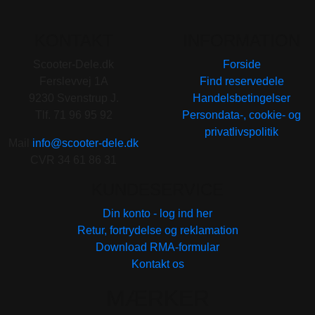
KONTAKT
INFORMATION
Scooter-Dele.dk
Forside
Ferslevvej 1A
Find reservedele
9230 Svenstrup J.
Handelsbetingelser
Tlf. 71 96 95 92
Persondata-, cookie- og
privatlivspolitik
Mail
info@scooter-dele.dk
CVR 34 61 86 31
KUNDESERVICE
Din konto - log ind her
Retur, fortrydelse og reklamation
Download RMA-formular
Kontakt os
MÆRKER