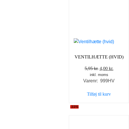
VENTILHÆTTE (HVID)
Den
Den
5,95
kr.
4,00
kr.
inkl. moms
oprindelige
aktuell
Varenr: 999HV
pris
pris
var:
er:
Tilføj til kurv
5,95 kr..
4,00 kr..
-33%