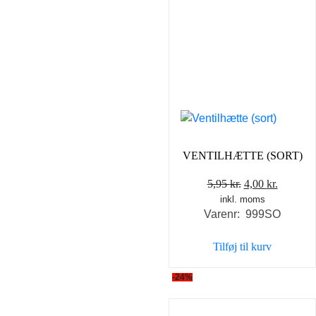
VENTILHÆTTE (SORT)
Den
Den
5,95
kr.
4,00
kr.
inkl. moms
oprindelige
aktuell
Varenr: 999SO
pris
pris
var:
er:
Tilføj til kurv
5,95 kr..
4,00 kr..
-24%