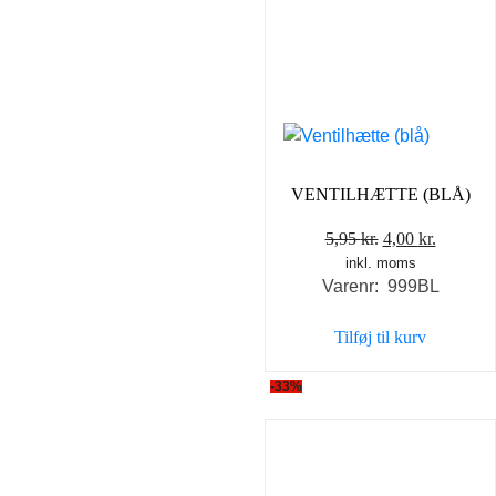
VENTILHÆTTE (BLÅ)
Den
Den
5,95
kr.
4,00
kr.
inkl. moms
oprindelige
aktuell
Varenr: 999BL
pris
pris
var:
er:
Tilføj til kurv
5,95 kr..
4,00 kr..
-33%