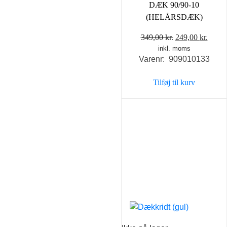
DÆK 90/90-10
(HELÅRSDÆK)
Den
Den
349,00
kr.
249,00
kr.
inkl. moms
oprindelige
aktue
Varenr: 909010133
pris
pris
var:
er:
Tilføj til kurv
349,00 kr..
249,0