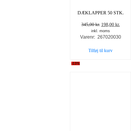
DÆKLAPPER 50 STK.
Den
Den
345,00
kr.
198,00
kr.
inkl. moms
oprindelige
aktue
Varenr: 267020030
pris
pris
var:
er:
Tilføj til kurv
345,00 kr..
198,0
-13%