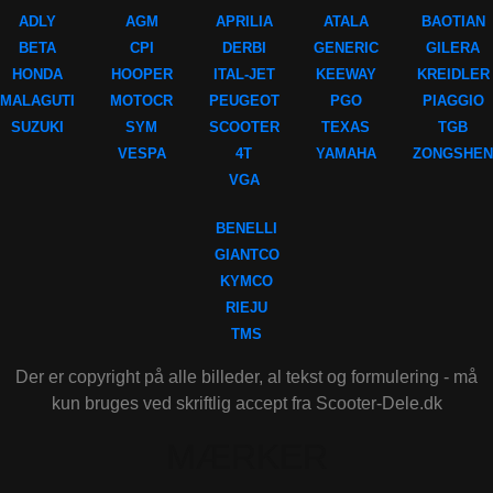
ADLY
AGM
APRILIA
ATALA
BAOTIAN
BETA
CPI
DERBI
GENERIC
GILERA
HONDA
HOOPER
ITAL-JET
KEEWAY
KREIDLER
MALAGUTI
MOTOCR
PEUGEOT
PGO
PIAGGIO
SUZUKI
SYM
SCOOTER
TEXAS
TGB
VESPA
4T
YAMAHA
ZONGSHEN
VGA
BENELLI
GIANTCO
KYMCO
RIEJU
TMS
Der er copyright på alle billeder, al tekst og formulering - må
kun bruges ved skriftlig accept fra Scooter-Dele.dk
MÆRKER