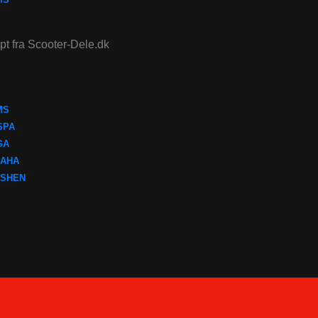
ept fra Scooter-Dele.dk
MS
SPA
GA
AHA
SHEN