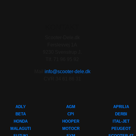
KONTAKT
Scooter-Dele.dk
Ferslevvej 1A
9230 Svenstrup J.
Tlf. 71 96 95 92
Mail
info@scooter-dele.dk
CVR 34 61 86 31
ADLY
AGM
APRILIA
BETA
CPI
DERBI
HONDA
HOOPER
ITAL-JET
MALAGUTI
MOTOCR
PEUGEOT
SUZUKI
SYM
SCOOTER 4T