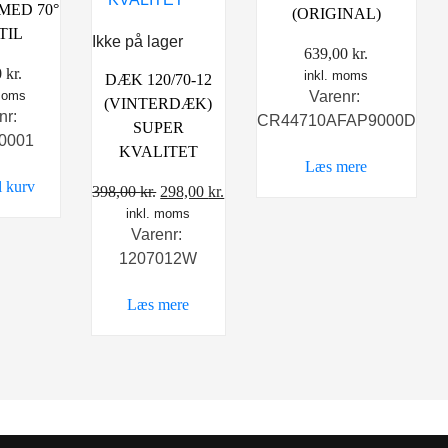
 MED 70°
(ORIGINAL)
TIL
Ikke på lager
639,00
kr.
0
kr.
inkl. moms
DÆK 120/70-12
Varenr:
 moms
(VINTERDÆK)
nr:
CR44710AFAP9000D
SUPER
0001
KVALITET
Læs mere
il kurv
Den
Den
398,00
kr.
298,00
kr.
inkl. moms
oprindelige
aktuelle
Varenr:
pris
pris
1207012W
var:
er:
398,00 kr..
298,00 kr..
Læs mere