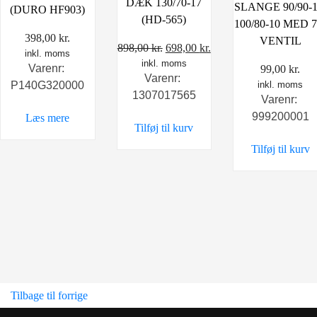
DÆK 130/70-17
SLANGE 90/90-1
(DURO HF903)
(HD-565)
100/80-10 MED 7
398,00
kr.
VENTIL
Den
Den
898,00
kr.
698,00
kr.
inkl. moms
inkl. moms
oprindelige
aktuelle
Varenr:
99,00
kr.
Varenr:
pris
pris
P140G320000
inkl. moms
1307017565
var:
er:
Varenr:
898,00 kr..
698,00 kr..
999200001
Læs mere
Tilføj til kurv
Tilføj til kurv
Tilbage til forrige