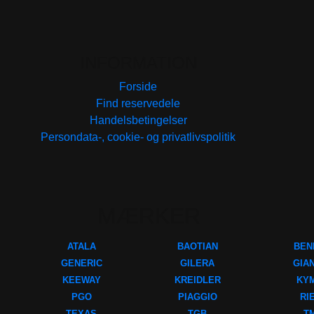
INFORMATION
Forside
Find reservedele
Handelsbetingelser
Persondata-, cookie- og privatlivspolitik
MÆRKER
ATALA
BAOTIAN
BEN
GENERIC
GILERA
GIA
KEEWAY
KREIDLER
KY
PGO
PIAGGIO
RI
TEXAS
TGB
T