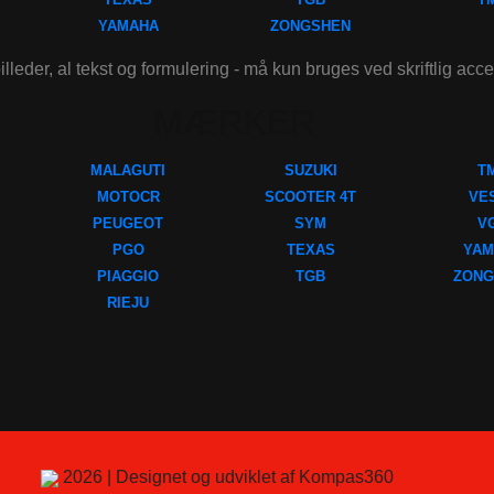
YAMAHA
ZONGSHEN
illeder, al tekst og formulering - må kun bruges ved skriftlig acc
MÆRKER
MALAGUTI
SUZUKI
T
MOTOCR
SCOOTER 4T
VE
PEUGEOT
SYM
V
PGO
TEXAS
YAM
PIAGGIO
TGB
ZONG
RIEJU
2026 | Designet og udviklet af Kompas360