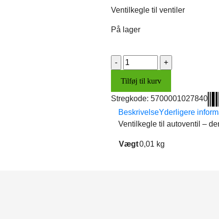
pris
pris
Ventilkegle til ventiler
var:
er:
5,95 kr..
4,50 kr..
På lager
Ventilkegle
antal
Tilføj til kurv
Stregkode:
5700001027840
Beskrivelse
Yderligere inform
Ventilkegle til autoventil – de
Vægt
0,01 kg