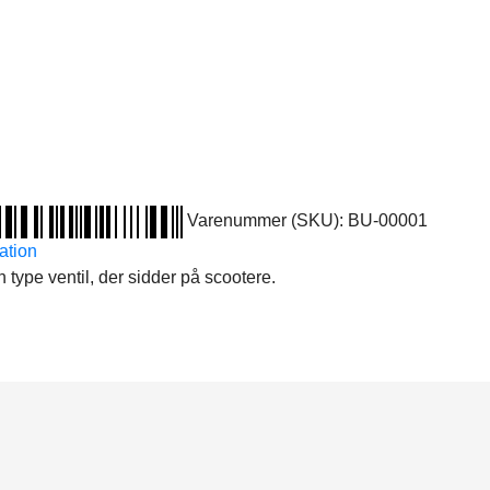
Varenummer (SKU):
BU-00001
ation
n type ventil, der sidder på scootere.