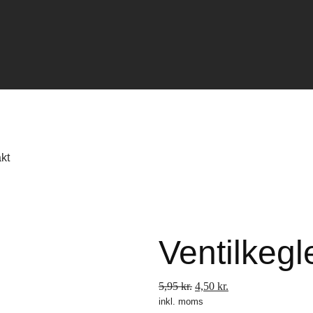
kt
Ventilkegl
Den
Den
5,95
kr.
4,50
kr.
inkl. moms
oprindelige
aktuelle