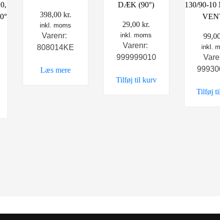
0,
DÆK (90°)
130/90-10
398,00
kr.
0°
VEN
29,00
kr.
inkl. moms
Varenr:
inkl. moms
99,0
Varenr:
808014KE
inkl.
999999010
Vare
99930
Læs mere
Tilføj til kurv
Tilføj t