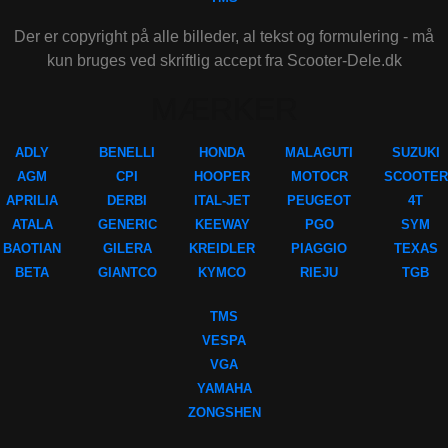
Der er copyright på alle billeder, al tekst og formulering - må
kun bruges ved skriftlig accept fra Scooter-Dele.dk
MÆRKER
ADLY
BENELLI
HONDA
MALAGUTI
SUZUKI
AGM
CPI
HOOPER
MOTOCR
SCOOTER
APRILIA
DERBI
ITAL-JET
PEUGEOT
4T
ATALA
GENERIC
KEEWAY
PGO
SYM
BAOTIAN
GILERA
KREIDLER
PIAGGIO
TEXAS
BETA
GIANTCO
KYMCO
RIEJU
TGB
TMS
VESPA
VGA
YAMAHA
ZONGSHEN