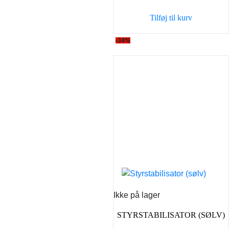
var:
er:
Tilføj til kurv
89,00 kr..
59,00 kr
-34%
Ikke på lager
STYRSTABILISATOR (SØLV)