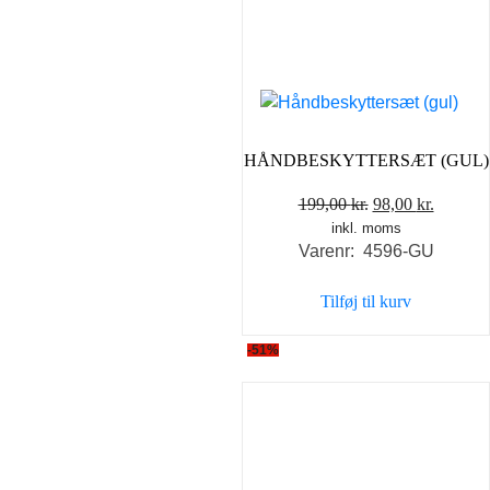
HÅNDBESKYTTERSÆT (GUL)
Den
Den
199,00
kr.
98,00
kr.
inkl. moms
oprindelige
aktuell
Varenr: 4596-GU
pris
pris
var:
er:
Tilføj til kurv
199,00 kr..
98,00 kr
-51%