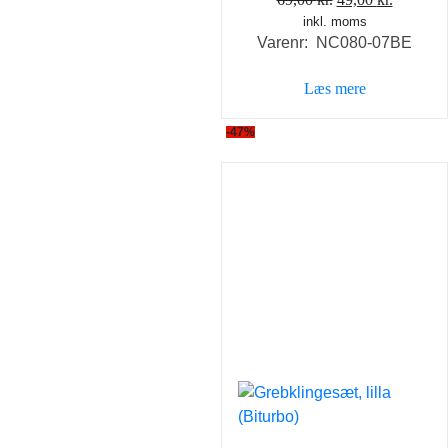
inkl. moms
oprindelige
aktuelle
Varenr: NC080-07BE
pris
pris
var:
er:
Læs mere
69,00 kr..
49,00 kr
-47%