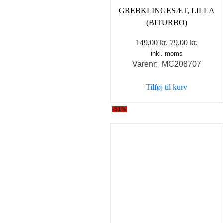
GREBKLINGESÆT, LILLA
(BITURBO)
Den
Den
149,00
kr.
79,00
kr.
inkl. moms
oprindelige
aktuell
Varenr: MC208707
pris
pris
var:
er:
Tilføj til kurv
149,00 kr..
79,00 kr
-51%