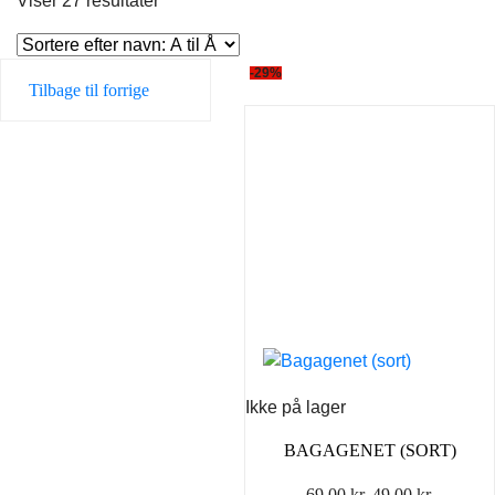
Viser 27 resultater
-29%
Tilbage til forrige
Ikke på lager
BAGAGENET (SORT)
Den
Den
69,00
kr.
49,00
kr.