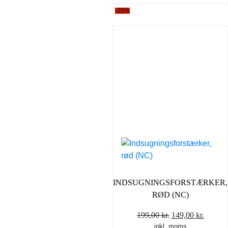
-25%
INDSUGNINGSFORSTÆRKER,
RØD (NC)
Den
Den
199,00
kr.
149,00
kr.
inkl. moms
oprindelige
aktuel