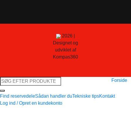
2026 |
Designet og
udviklet af
Kompas360
Søg
Forside
efter:
Find reservedele
Sådan handler du
Tekniske tips
Kontakt
Log ind / Opret en kundekonto