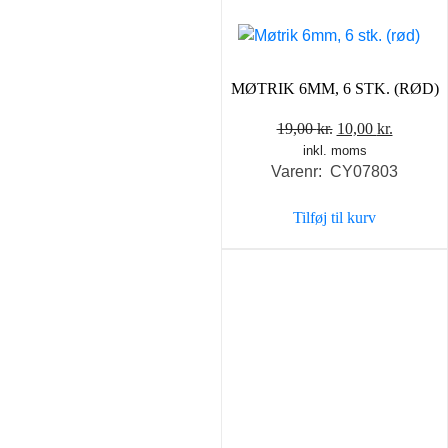
MØTRIK 6MM, 6 STK. (RØD)
Den
Den
19,00
kr.
10,00
kr.
inkl. moms
oprindelige
aktuelle
Varenr: CY07803
pris
pris
var:
er:
Tilføj til kurv
19,00 kr..
10,00 kr