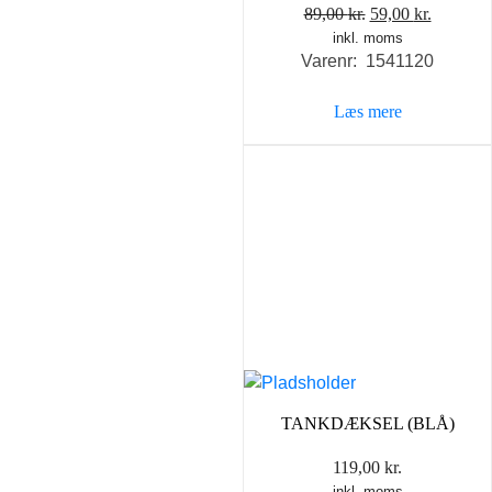
Den
Den
89,00
kr.
59,00
kr.
inkl. moms
oprindelige
aktuelle
Varenr: 1541120
pris
pris
var:
er:
Læs mere
89,00 kr..
59,00 kr
TANKDÆKSEL (BLÅ)
119,00
kr.
inkl. moms