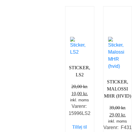
STICKER,
LS2
STICKER,
20,00
kr.
MALOSSI
Den
Den
10,00
kr.
MHR (HVID)
inkl. moms
oprindelige
aktuelle
Varenr:
pris
pris
39,00
kr.
15996LS2
var:
er:
Den
De
29,00
kr.
20,00 kr..
10,00 kr..
inkl. moms
oprindelig
akt
Tilføj til
Varenr: F431
pris
pri