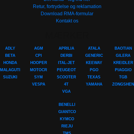
Retur, fortrydelse og reklamation
Download RMA-formular
Kontakt os
MÆRKER
ADLY
AGM
APRILIA
ATALA
BAOTIAN
BETA
CPI
DERBI
GENERIC
GILERA
HONDA
HOOPER
ITAL-JET
KEEWAY
KREIDLER
MALAGUTI
MOTOCR
PEUGEOT
PGO
PIAGGIO
SUZUKI
SYM
SCOOTER
TEXAS
TGB
VESPA
4T
YAMAHA
ZONGSHEN
VGA
BENELLI
GIANTCO
KYMCO
RIEJU
TMS