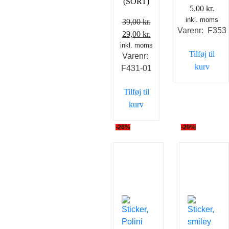
(SORT)
Den
Den
5,00
kr.
inkl. moms
oprindelig
aktu
39,00
kr.
Varenr: F353
pris
pris
Den
Den
29,00
kr.
var:
er:
inkl. moms
oprindelige
aktuelle
Tilføj til
Varenr:
25,00 kr..
5,00
pris
pris
kurv
F431-01
var:
er:
39,00 kr..
29,00 kr..
Tilføj til
kurv
-26%
-29%