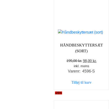
HÅNDBESKYTTERSÆT
(SORT)
Den
Den
199,00
kr.
98,00
kr.
inkl. moms
oprindelige
aktuell
Varenr: 4596-S
pris
pris
var:
er:
Tilføj til kurv
199,00 kr..
98,00 kr
-25%