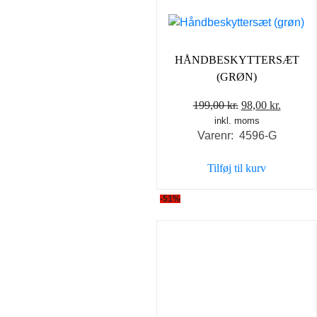
HÅNDBESKYTTERSÆT
(GRØN)
Den
Den
199,00
kr.
98,00
kr.
inkl. moms
oprindelige
aktuell
Varenr: 4596-G
pris
pris
var:
er:
Tilføj til kurv
199,00 kr..
98,00 kr
-51%