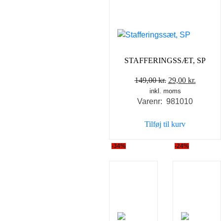
STAFFERINGSSÆT, SP
Den
Den
149,00
kr.
29,00
kr.
inkl. moms
oprindelige
aktuell
Varenr: 981010
pris
pris
var:
er:
Tilføj til kurv
149,00 kr..
29,00 kr
-34%
-24%