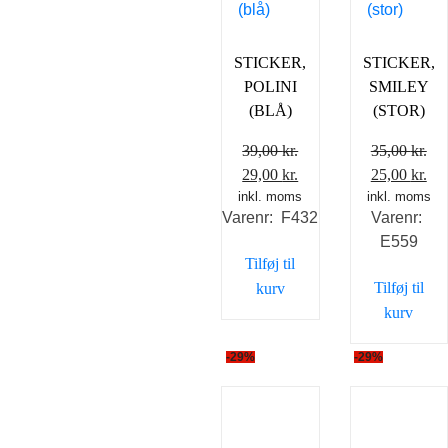
STICKER,
STICKER,
POLINI
SMILEY
(BLÅ)
(STOR)
39,00
kr.
35,00
kr.
Den
Den
Den
De
29,00
kr.
25,00
kr.
inkl. moms
oprindelige
aktuelle
inkl. moms
oprindelig
akt
Varenr: F432
Varenr:
pris
pris
pris
pri
E559
var:
er:
var:
er:
Tilføj til
39,00 kr..
29,00 kr..
35,00 kr..
25,
Tilføj til
kurv
kurv
-29%
-29%