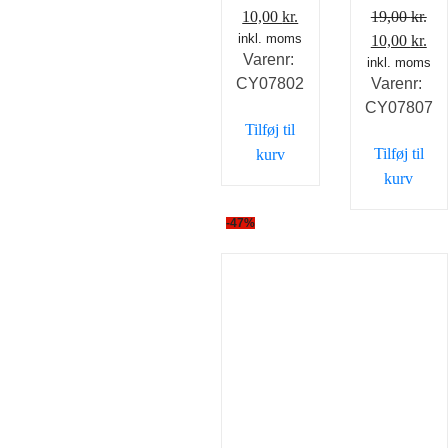
Den
Den
10,00
kr.
19,00
kr.
inkl. moms
oprindelige
aktuelle
Den
De
10,00
kr.
Varenr:
pris
pris
inkl. moms
oprindelig
akt
CY07802
Varenr:
var:
er:
pris
pri
CY07807
19,00 kr..
10,00 kr..
var:
er:
Tilføj til
19,00 kr..
10,
Tilføj til
kurv
kurv
-47%