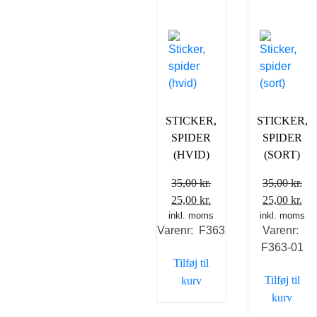
STICKER,
STICKER,
SPIDER
SPIDER
(HVID)
(SORT)
35,00
kr.
35,00
kr.
Den
Den
Den
De
25,00
kr.
25,00
kr.
inkl. moms
oprindelige
aktuelle
inkl. moms
oprindelig
akt
Varenr: F363
Varenr:
pris
pris
pris
pri
F363-01
var:
er:
var:
er:
Tilføj til
35,00 kr..
25,00 kr..
35,00 kr..
25,
Tilføj til
kurv
kurv