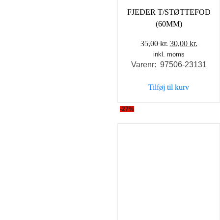
FJEDER T/STØTTEFOD
(60MM)
Den
Den
35,00
kr.
30,00
kr.
inkl. moms
oprindelige
aktuel
Varenr: 97506-23131
pris
pris
var:
er:
Tilføj til kurv
35,00 kr..
30,00 k
-27%