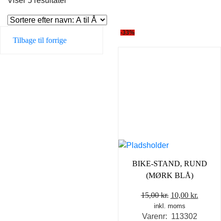
Viser 5 resultater
-33%
Tilbage til forrige
BIKE-STAND, RUND
(MØRK BLÅ)
Den
Den
15,00
kr.
10,00
kr.
inkl. moms
oprindelige
aktuel
Varenr: 113302
pris
pris