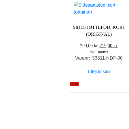
SIDESTØTTEFOD, KORT
(ORIGINAL)
Den
Den
299,00
kr.
219,00
kr.
inkl. moms
oprindelige
aktue
Varenr: 33311-NDF-00
pris
pris
var:
er:
Tilføj til kurv
299,00 kr..
219,0
-20%