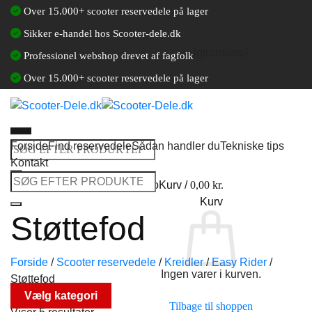
Fortsæt
Over 15.000+ scooter reservedele på lager
til
Sikker e-handel hos Scooter-dele.dk
indhold
[gtranslate]
Professionel webshop drevet af fagfolk
Over 15.000+ scooter reservedele på lager
Forside
Find reservedele
Sådan handler du
Tekniske tips
Søg
Kontakt
efter:
Søg
Log ind / Opret en kundekonto
Kurv /
0,00
kr.
efter:
Kurv
Støttefod
Forside
/
Scooter reservedele
/
Kreidler
/
Easy Rider
/
Ingen varer i kurven.
Støttefod
Vælg kategori
Tilbage til shoppen