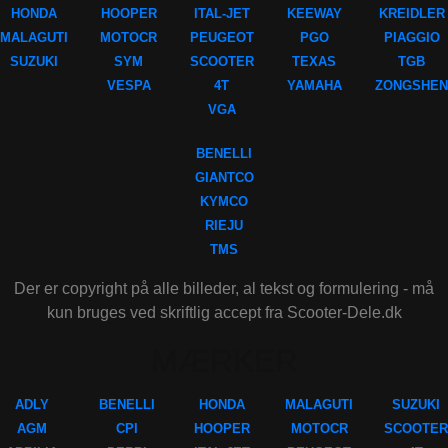
HONDA
HOOPER
ITAL-JET
KEEWAY
KREIDLER
MALAGUTI
MOTOCR
PEUGEOT
PGO
PIAGGIO
SUZUKI
SYM
SCOOTER
TEXAS
TGB
VESPA
4T
YAMAHA
ZONGSHEN
VGA
BENELLI
GIANTCO
KYMCO
RIEJU
TMS
Der er copyright på alle billeder, al tekst og formulering - må
kun bruges ved skriftlig accept fra Scooter-Dele.dk
MÆRKER
ADLY
BENELLI
HONDA
MALAGUTI
SUZUKI
AGM
CPI
HOOPER
MOTOCR
SCOOTER