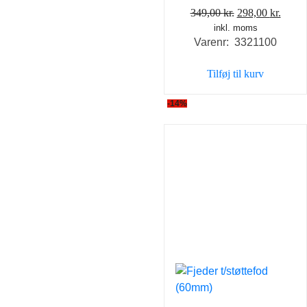
Den
Den
349,00
kr.
298,00
kr.
inkl. moms
oprindelige
aktue
Varenr: 3321100
pris
pris
var:
er:
Tilføj til kurv
349,00 kr..
298,0
-14%