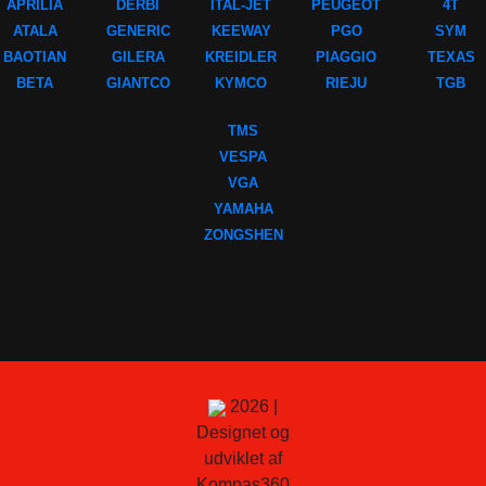
APRILIA
DERBI
ITAL-JET
PEUGEOT
4T
ATALA
GENERIC
KEEWAY
PGO
SYM
BAOTIAN
GILERA
KREIDLER
PIAGGIO
TEXAS
BETA
GIANTCO
KYMCO
RIEJU
TGB
TMS
VESPA
VGA
YAMAHA
ZONGSHEN
2026 |
Designet og
udviklet af
Kompas360