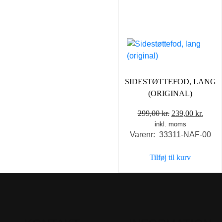
SIDESTØTTEFOD, LANG
(ORIGINAL)
Den
Den
299,00
kr.
239,00
kr.
inkl. moms
oprindelige
aktue
Varenr: 33311-NAF-00
pris
pris
var:
er:
Tilføj til kurv
299,00 kr..
239,0