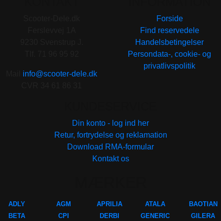
KONTAKT
INFORMATION
Scooter-Dele.dk
Forside
Ferslevvej 1A
Find reservedele
9230 Svenstrup J.
Handelsbetingelser
Tlf. 71 96 95 92
Persondata-, cookie- og
privatlivspolitik
Mail
info@scooter-dele.dk
CVR 34 61 86 31
KUNDESERVICE
Din konto - log ind her
Retur, fortrydelse og reklamation
Download RMA-formular
Kontakt os
MÆRKER
ADLY
AGM
APRILIA
ATALA
BAOTIAN
BETA
CPI
DERBI
GENERIC
GILERA