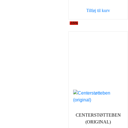
var:
er:
Tilføj til kurv
15,00 kr..
10,00 k
-15%
CENTERSTØTTEBEN
(ORIGINAL)