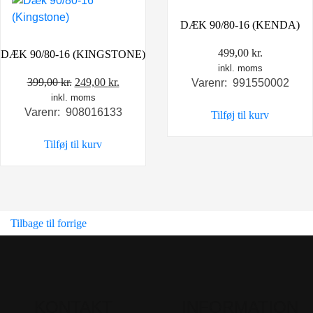
DÆK 90/80-16 (KENDA)
499,00
kr.
DÆK 90/80-16 (KINGSTONE)
inkl. moms
Den
Den
399,00
kr.
249,00
kr.
Varenr: 991550002
inkl. moms
oprindelige
aktuelle
Varenr: 908016133
Tilføj til kurv
pris
pris
var:
er:
Tilføj til kurv
399,00 kr..
249,00 kr..
Tilbage til forrige
KONTAKT
INFORMATION