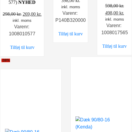
398,00
kr.
577)
NYHED
598,00
kr.
inkl. moms
Den
De
498,00
kr.
Varenr:
Den
Den
298,00
kr.
269,00
kr.
oprindelige
inkl. moms
aktu
P140B320000
inkl. moms
oprindelige
aktuelle
Varenr:
Varenr:
pris
pris
pris
pris
1008017565
Tilføj til kurv
1008010577
var:
er:
var:
er:
598,00 kr..
498,
298,00 kr..
269,00 kr..
Tilføj til kurv
Tilføj til kurv
-38%