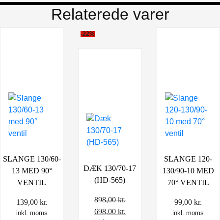
Relaterede varer
-22%
SLANGE 130/60-
SLANGE 120-
DÆK 130/70-17
13 MED 90°
130/90-10 MED
(HD-565)
VENTIL
70° VENTIL
898,00
kr.
139,00
kr.
99,00
kr.
Den
Den
698,00
kr.
inkl. moms
inkl. moms