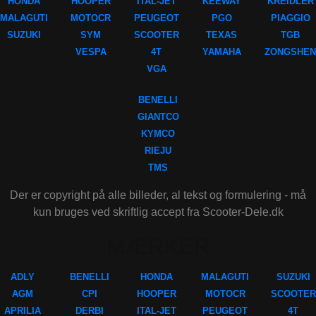
HONDA
HOOPER
ITAL-JET
KEEWAY
KREIDLER
MALAGUTI
MOTOCR
PEUGEOT
PGO
PIAGGIO
SUZUKI
SYM
SCOOTER
TEXAS
TGB
VESPA
4T
YAMAHA
ZONGSHEN
VGA
BENELLI
GIANTCO
KYMCO
RIEJU
TMS
Der er copyright på alle billeder, al tekst og formulering - må
kun bruges ved skriftlig accept fra Scooter-Dele.dk
MÆRKER
ADLY
BENELLI
HONDA
MALAGUTI
SUZUKI
AGM
CPI
HOOPER
MOTOCR
SCOOTER
APRILIA
DERBI
ITAL-JET
PEUGEOT
4T