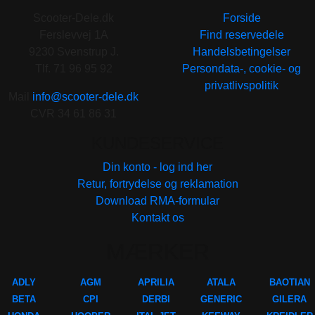
Scooter-Dele.dk
Forside
Ferslevvej 1A
Find reservedele
9230 Svenstrup J.
Handelsbetingelser
Tlf. 71 96 95 92
Persondata-, cookie- og
privatlivspolitik
Mail
info@scooter-dele.dk
CVR 34 61 86 31
KUNDESERVICE
Din konto - log ind her
Retur, fortrydelse og reklamation
Download RMA-formular
Kontakt os
MÆRKER
ADLY
AGM
APRILIA
ATALA
BAOTIAN
BETA
CPI
DERBI
GENERIC
GILERA