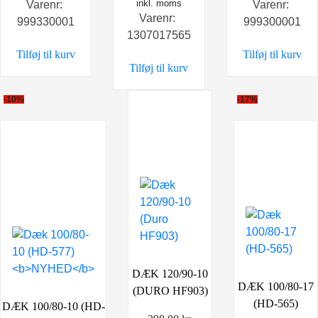
oprindelige
inkl. moms
aktuelle
Varenr:
Varenr:
Varenr:
pris
pris
999330001
999300001
1307017565
var:
er:
Tilføj til kurv
Tilføj til kurv
898,00 kr..
698,00 kr..
Tilføj til kurv
-10%
-17%
DÆK 120/90-10
DÆK 100/80-17
(DURO HF903)
(HD-565)
DÆK 100/80-10 (HD-