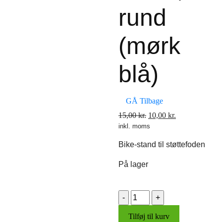
rund
(mørk
blå)
GÅ Tilbage
Den
Den
15,00
kr.
10,00
kr.
inkl. moms
oprindelige
aktuelle
pris
pris
Bike-stand til støttefoden
var:
er:
15,00 kr..
10,00 kr..
På lager
Bike-
stand,
Tilføj til kurv
rund