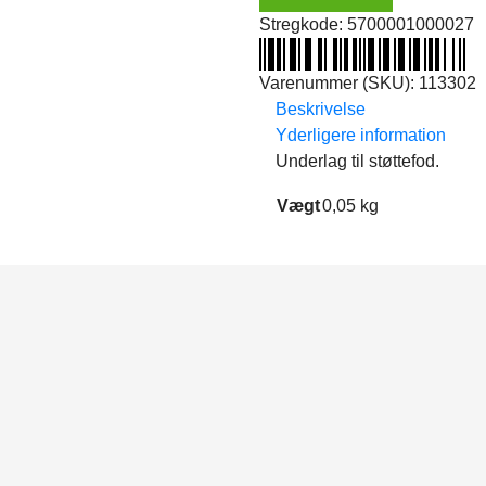
(mørk
Stregkode:
5700001000027
blå)
antal
Varenummer (SKU):
113302
Beskrivelse
Yderligere information
Underlag til støttefod.
Vægt
0,05 kg