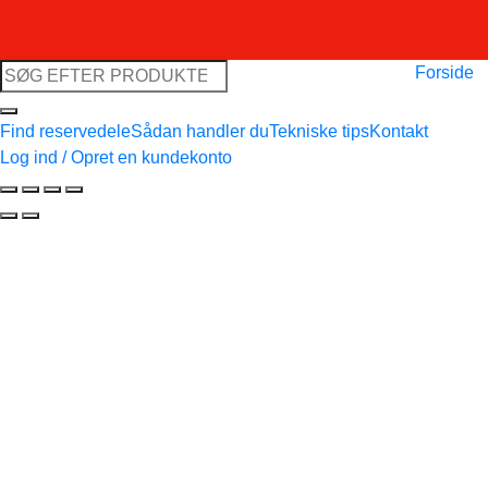
Søg
Forside
efter:
Find reservedele
Sådan handler du
Tekniske tips
Kontakt
Log ind / Opret en kundekonto