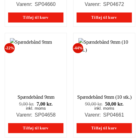
pris
pris
pris
pris
Varenr: SP04660
Varenr: SP04672
var:
er:
var:
er:
90,00 kr..
50,00 kr..
80,00 kr..
50,00 kr
Tilføj til kurv
Tilføj til kurv
-22%
-44%
Spændebånd 9mm
Spændebånd 9mm (10 stk.)
Den
Den
Den
Den
9,00
kr.
7,00
kr.
90,00
kr.
50,00
kr.
inkl. moms
oprindelige
aktuelle
inkl. moms
oprindelige
aktuell
pris
pris
pris
pris
Varenr: SP04658
Varenr: SP04661
var:
er:
var:
er:
9,00 kr..
7,00 kr..
90,00 kr..
50,00 kr
Tilføj til kurv
Tilføj til kurv