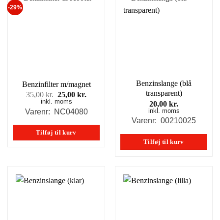
-29%
Benzinslange (blå
Benzinfilter m/magnet
transparent)
Den
Den
35,00
kr.
25,00
kr.
inkl. moms
oprindelige
aktuelle
20,00
kr.
pris
pris
inkl. moms
Varenr: NC04080
var:
er:
Varenr: 00210025
35,00 kr..
25,00 kr..
Tilføj til kurv
Tilføj til kurv