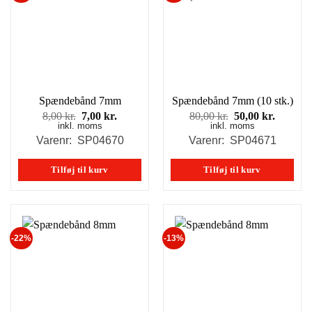
Spændebånd 7mm
Spændebånd 7mm (10 stk.)
Den
Den
Den
Den
8,00
kr.
7,00
kr.
80,00
kr.
50,00
kr.
inkl. moms
oprindelige
aktuelle
inkl. moms
oprindelige
aktuell
pris
pris
pris
pris
Varenr: SP04670
Varenr: SP04671
var:
er:
var:
er:
8,00 kr..
7,00 kr..
80,00 kr..
50,00 kr
Tilføj til kurv
Tilføj til kurv
-22%
-13%