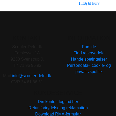
Tilføj til kurv
15,00 kr..
10,00 k
KONTAKT
INFORMATION
Scooter-Dele.dk
Forside
Ferslevvej 1A
Find reservedele
9230 Svenstrup J.
Handelsbetingelser
Tlf. 71 96 95 92
Persondata-, cookie- og
privatlivspolitik
Mail
info@scooter-dele.dk
CVR 34 61 86 31
KUNDESERVICE
Din konto - log ind her
Retur, fortrydelse og reklamation
Download RMA-formular