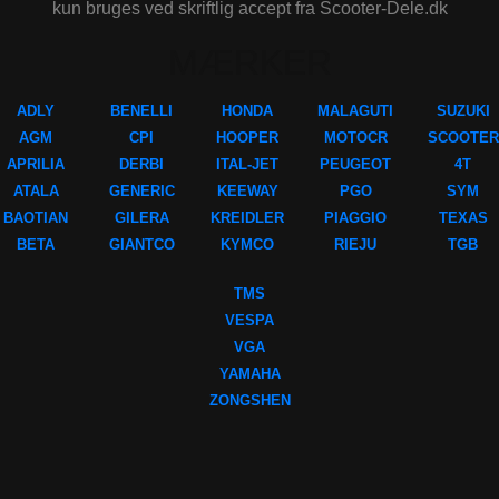
kun bruges ved skriftlig accept fra Scooter-Dele.dk
MÆRKER
ADLY
BENELLI
HONDA
MALAGUTI
SUZUKI
AGM
CPI
HOOPER
MOTOCR
SCOOTER
APRILIA
DERBI
ITAL-JET
PEUGEOT
4T
ATALA
GENERIC
KEEWAY
PGO
SYM
BAOTIAN
GILERA
KREIDLER
PIAGGIO
TEXAS
BETA
GIANTCO
KYMCO
RIEJU
TGB
TMS
VESPA
VGA
YAMAHA
ZONGSHEN