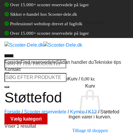
Fortsæt
Over 15.000+ scooter reservedele på lager
til
Sikker e-handel hos Scooter-dele.dk
indhold
[gtranslate]
Professionel webshop drevet af fagfolk
Over 15.000+ scooter reservedele på lager
Forside
Find reservedele
Sådan handler du
Tekniske tips
Søg
Kontakt
efter:
Søg
Log ind / Opret en kundekonto
Kurv /
0,00
kr.
efter:
Kurv
Støttefod
Forside
/
Scooter reservedele
/
Kymco
/
K12
/
Støttefod
Ingen varer i kurven.
Vælg kategori
Viser 1 resultat
Tilbage til shoppen