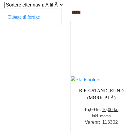
-33%
Tilbage til forrige
BIKE-STAND, RUND
(MØRK BLÅ)
Den
Den
15,00
kr.
10,00
kr.
inkl. moms
oprindelige
aktuel
Varenr: 113302
pris
pris
var:
er: