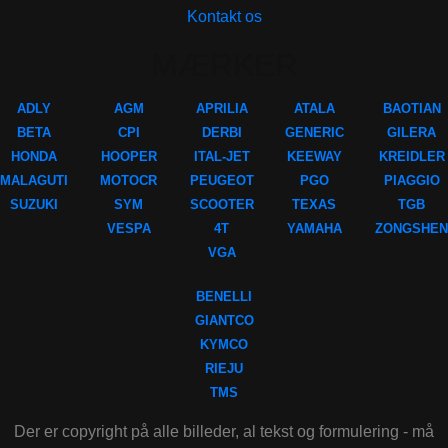
Kontakt os
MÆRKER
ADLY
AGM
APRILIA
ATALA
BAOTIAN
BETA
CPI
DERBI
GENERIC
GILERA
HONDA
HOOPER
ITAL-JET
KEEWAY
KREIDLER
MALAGUTI
MOTOCR
PEUGEOT
PGO
PIAGGIO
SUZUKI
SYM
SCOOTER
TEXAS
TGB
VESPA
4T
YAMAHA
ZONGSHEN
VGA
BENELLI
GIANTCO
KYMCO
RIEJU
TMS
Der er copyright på alle billeder, al tekst og formulering - må