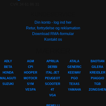
CVR 34 61 86 31
KUNDESERVICE
Din konto - log ind her
Retur, fortrydelse og reklamation
Download RMA-formular
Kontakt os
MÆRKER
ADLY
AGM
APRILIA
ATALA
BAOTIAN
BETA
CPI
DERBI
GENERIC
GILERA
HONDA
HOOPER
ITAL-JET
KEEWAY
KREIDLER
MALAGUTI
MOTOCR
PEUGEOT
PGO
PIAGGIO
SUZUKI
SYM
SCOOTER
TEXAS
TGB
VESPA
4T
YAMAHA
ZONGSHEN
VGA
BENELLI