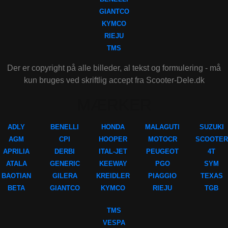
GIANTCO
KYMCO
RIEJU
TMS
Der er copyright på alle billeder, al tekst og formulering - må
kun bruges ved skriftlig accept fra Scooter-Dele.dk
MÆRKER
ADLY
BENELLI
HONDA
MALAGUTI
SUZUKI
AGM
CPI
HOOPER
MOTOCR
SCOOTER
APRILIA
DERBI
ITAL-JET
PEUGEOT
4T
ATALA
GENERIC
KEEWAY
PGO
SYM
BAOTIAN
GILERA
KREIDLER
PIAGGIO
TEXAS
BETA
GIANTCO
KYMCO
RIEJU
TGB
TMS
VESPA