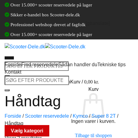
Fortsæt
Over 15.000+ scooter reservedele på lager
til
Sikker e-handel hos Scooter-dele.dk
indhold
[gtranslate]
Professionel webshop drevet af fagfolk
Over 15.000+ scooter reservedele på lager
Forside
Find reservedele
Sådan handler du
Tekniske tips
Søg
Kontakt
efter:
Søg
Log ind / Opret en kundekonto
Kurv /
0,00
kr.
efter:
Kurv
Håndtag
Forside
/
Scooter reservedele
/
Kymco
/
Super 8 2T
/
Ingen varer i kurven.
Håndtag
Vælg kategori
Tilbage til shoppen