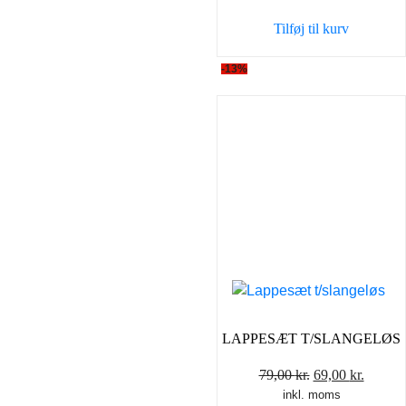
var:
er:
Tilføj til kurv
345,00 kr..
198,0
-13%
LAPPESÆT T/SLANGELØS
Den
Den
79,00
kr.
69,00
kr.
inkl. moms
oprindelige
aktuel