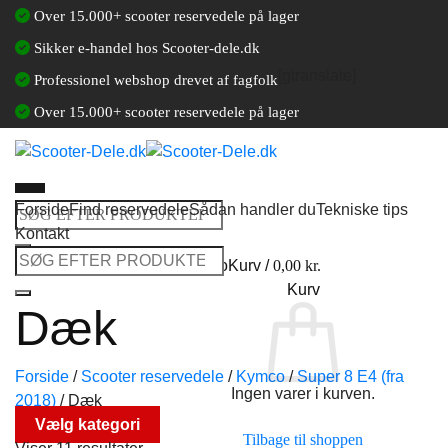
Fortsæt
Over 15.000+ scooter reservedele på lager
til
Sikker e-handel hos Scooter-dele.dk
indhold
[gtranslate]
Professionel webshop drevet af fagfolk
Over 15.000+ scooter reservedele på lager
Forside
Find reservedele
Sådan handler du
Tekniske tips
Søg
Kontakt
efter:
Søg
Log ind / Opret en kundekonto
Kurv /
0,00
kr.
efter:
Kurv
Dæk
Forside
/
Scooter reservedele
/
Kymco
/
Super 8 E4 (fra
Ingen varer i kurven.
2018)
/
Dæk
Vælg kategori
Tilbage til shoppen