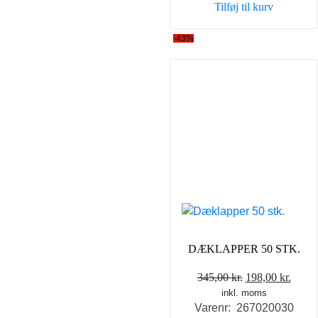
Tilføj til kurv
-43%
DÆKLAPPER 50 STK.
Den
Den
345,00
kr.
198,00
kr.
inkl. moms
oprindelige
aktue
Varenr: 267020030
pris
pris