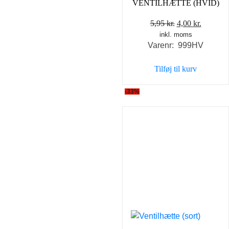
VENTILHÆTTE (HVID)
Den
Den
5,95
kr.
4,00
kr.
inkl. moms
oprindelige
aktuell
Varenr: 999HV
pris
pris
var:
er:
Tilføj til kurv
5,95 kr..
4,00 kr..
-33%