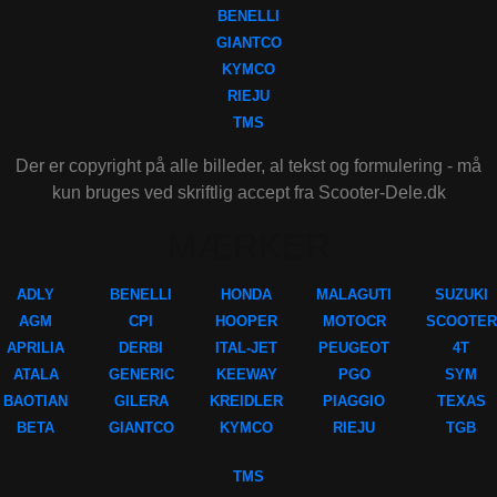
BENELLI
GIANTCO
KYMCO
RIEJU
TMS
Der er copyright på alle billeder, al tekst og formulering - må
kun bruges ved skriftlig accept fra Scooter-Dele.dk
MÆRKER
ADLY
BENELLI
HONDA
MALAGUTI
SUZUKI
AGM
CPI
HOOPER
MOTOCR
SCOOTER
APRILIA
DERBI
ITAL-JET
PEUGEOT
4T
ATALA
GENERIC
KEEWAY
PGO
SYM
BAOTIAN
GILERA
KREIDLER
PIAGGIO
TEXAS
BETA
GIANTCO
KYMCO
RIEJU
TGB
TMS