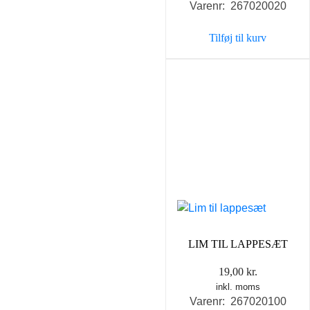
Varenr: 267020020
pris
pris
var:
er:
Tilføj til kurv
79,00 kr..
69,00 k
LIM TIL LAPPESÆT
19,00
kr.
inkl. moms
Varenr: 267020100