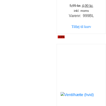
Den
Den
5,95
kr.
4,00
kr.
inkl. moms
oprindelige
aktuell
Varenr: 999BL
pris
pris
var:
er:
Tilføj til kurv
5,95 kr..
4,00 kr..
-33%