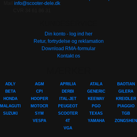
Mail
info@scooter-dele.dk
CVR 34 61 86 31
KUNDESERVICE
Din konto - log ind her
Retur, fortrydelse og reklamation
Download RMA-formular
Kontakt os
MÆRKER
ADLY
AGM
APRILIA
ATALA
BAOTIAN
BETA
CPI
DERBI
GENERIC
GILERA
HONDA
HOOPER
ITAL-JET
KEEWAY
KREIDLER
MALAGUTI
MOTOCR
PEUGEOT
PGO
PIAGGIO
SUZUKI
SYM
SCOOTER
TEXAS
TGB
VESPA
4T
YAMAHA
ZONGSHEN
VGA