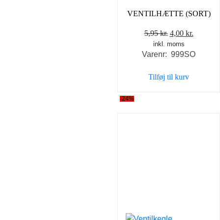
VENTILHÆTTE (SORT)
Den
Den
5,95
kr.
4,00
kr.
inkl. moms
oprindelige
aktuell
Varenr: 999SO
pris
pris
var:
er:
Tilføj til kurv
5,95 kr..
4,00 kr..
-24%