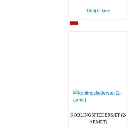
var:
er:
Tilføj til kurv
198,00 kr..
149,0
-31%
KOBLINGSFJEDERSÆT (2-
ARMET)