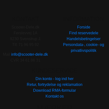
KONTAKT
INFORMATION
Scooter-Dele.dk
Forside
Ferslevvej 1A
Find reservedele
9230 Svenstrup J.
Handelsbetingelser
Tlf. 71 96 95 92
Persondata-, cookie- og
privatlivspolitik
Mail
info@scooter-dele.dk
CVR 34 61 86 31
KUNDESERVICE
Din konto - log ind her
Retur, fortrydelse og reklamation
Download RMA-formular
Kontakt os
MÆRKER