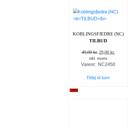
KOBLINGSFJEDRE (NC)
TILBUD
Den
Den
49,00
kr.
29,00
kr.
inkl. moms
oprindelige
aktuel
Varenr: NC2450
pris
pris
var:
er:
Tilføj til kurv
49,00 kr..
29,00 k
-34%