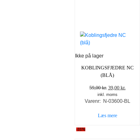
Ikke på lager
KOBLINGSFJEDRE NC
(BLÅ)
Den
Den
59,00
kr.
39,00
kr.
inkl. moms
oprindelige
aktuel
Varenr: N-03600-BL
pris
pris
var:
er:
Læs mere
59,00 kr..
39,00 k
-31%