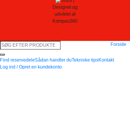
2026 |
Designet og
udviklet af
Kompas360
Søg
Forside
efter:
Find reservedele
Sådan handler du
Tekniske tips
Kontakt
Log ind / Opret en kundekonto