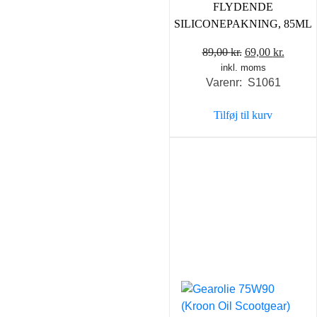
FLYDENDE
SILICONEPAKNING, 85ML
Den
Den
89,00
kr.
69,00
kr.
inkl. moms
oprindelige
aktuel
Varenr: S1061
pris
pris
var:
er:
Tilføj til kurv
89,00 kr..
69,00 k