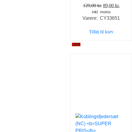
Den
Den
129,00
kr.
89,00
kr.
inkl. moms
oprindelige
aktuel
Varenr: CY33651
pris
pris
var:
er:
Tilføj til kurv
129,00 kr..
89,00 
-35%