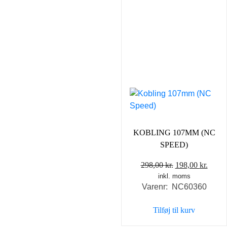
KOBLING 107MM (NC
SPEED)
Den
Den
298,00
kr.
198,00
kr.
inkl. moms
oprindelige
aktue
Varenr: NC60360
pris
pris
var:
er:
Tilføj til kurv
298,00 kr..
198,0