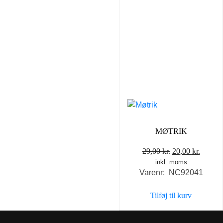
MØTRIK
Den
Den
29,00
kr.
20,00
kr.
inkl. moms
oprindelige
aktuel
Varenr: NC92041
pris
pris
var:
er:
Tilføj til kurv
29,00 kr..
20,00 k