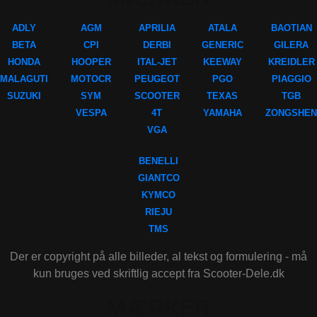
ADLY
AGM
APRILIA
ATALA
BAOTIAN
BETA
CPI
DERBI
GENERIC
GILERA
HONDA
HOOPER
ITAL-JET
KEEWAY
KREIDLER
MALAGUTI
MOTOCR
PEUGEOT
PGO
PIAGGIO
SUZUKI
SYM
SCOOTER
TEXAS
TGB
VESPA
4T
YAMAHA
ZONGSHEN
VGA
BENELLI
GIANTCO
KYMCO
RIEJU
TMS
Der er copyright på alle billeder, al tekst og formulering - må
kun bruges ved skriftlig accept fra Scooter-Dele.dk
MÆRKER