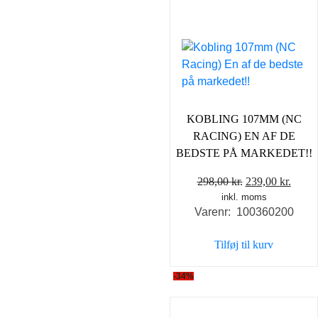
KOBLING 107MM (NC
RACING) EN AF DE
BEDSTE PÅ MARKEDET!!
Den
Den
298,00
kr.
239,00
kr.
inkl. moms
oprindelige
aktue
Varenr: 100360200
pris
pris
var:
er:
Tilføj til kurv
298,00 kr..
239,0
-34%