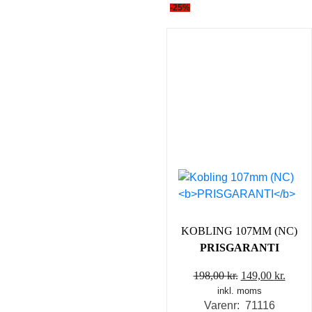
-25%
KOBLING 107MM (NC)
PRISGARANTI
Den
Den
198,00
kr.
149,00
kr.
inkl. moms
oprindelige
aktue
Varenr: 71116
pris
pris