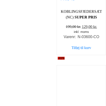
KOBLINGSFJEDERSÆT
(NC)
SUPER PRIS
Den
Den
199,00
kr.
129,00
kr.
inkl. moms
oprindelige
aktue
Varenr: N-03600-CO
pris
pris
var:
er:
Tilføj til kurv
199,00 kr..
129,0
-41%