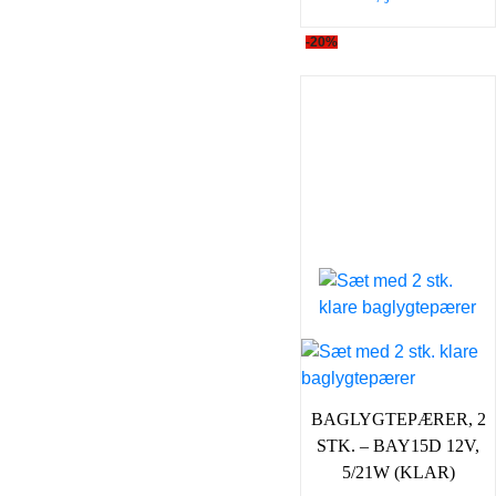
149,00 kr..
98,0
-20%
BAGLYGTEPÆRER, 2
STK. – BAY15D 12V,
5/21W (KLAR)