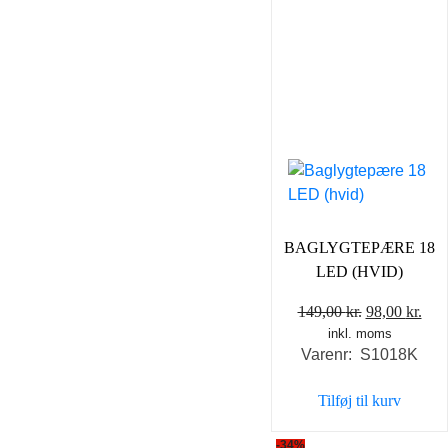
BAGLYGTEPÆRE 18
LED (HVID)
Den
De
149,00
kr.
98,00
kr.
inkl. moms
oprindelige
akt
Varenr: S1018K
pris
pris
var:
er:
Tilføj til kurv
149,00 kr..
98,0
-34%