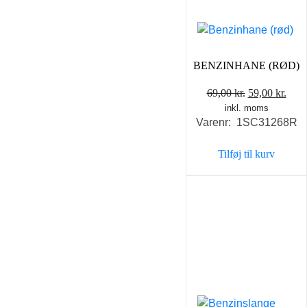
BENZINHANE (RØD)
Den
Den
69,00
kr.
59,00
kr.
inkl. moms
oprindelige
aktu
Varenr: 1SC31268R
pris
pris
var:
er:
Tilføj til kurv
69,00 kr..
59,0