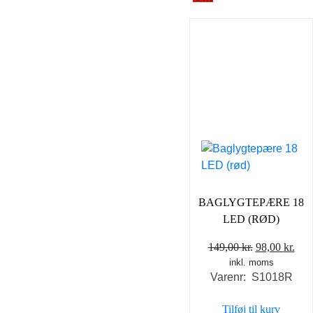
BAGLYGTEPÆRE 18
LED (RØD)
Den
De
149,00
kr.
98,00
kr.
inkl. moms
oprindelige
akt
Varenr: S1018R
pris
pris
var:
er:
Tilføj til kurv