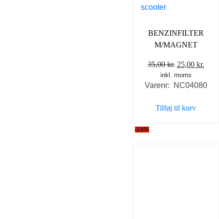
BENZINFILTER
M/MAGNET
Den
Den
35,00
kr.
25,00
kr.
inkl. moms
oprindelige
aktu
Varenr: NC04080
pris
pris
var:
er:
Tilføj til kurv
35,00 kr..
25,0
-14%