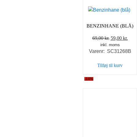
BENZINHANE (BLÅ)
Den
Den
69,00
kr.
59,00
kr.
inkl. moms
oprindelige
aktu
Varenr: SC31268B
pris
pris
var:
er:
Tilføj til kurv
69,00 kr..
59,0
-14%