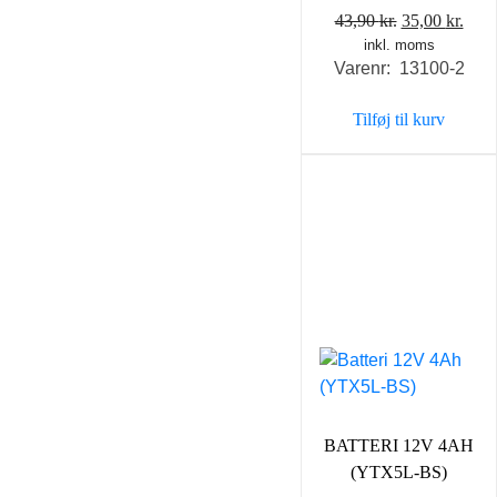
Den
Den
43,90
kr.
35,00
kr.
inkl. moms
oprindelige
aktu
Varenr: 13100-2
pris
pris
var:
er:
Tilføj til kurv
43,90 kr..
35,0
BATTERI 12V 4AH
(YTX5L-BS)