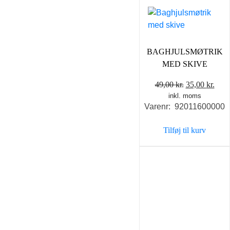
BAGHJULSMØTRIK
MED SKIVE
Den
Den
49,00
kr.
35,00
kr.
inkl. moms
oprindelige
aktu
Varenr: 92011600000
pris
pris
var:
er:
Tilføj til kurv
49,00 kr..
35,0