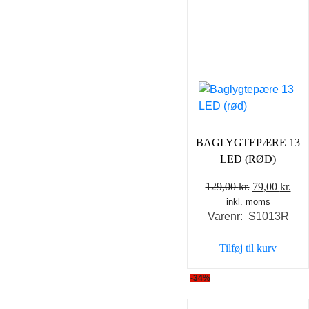
BAGLYGTEPÆRE 13
LED (RØD)
Den
De
129,00
kr.
79,00
kr.
inkl. moms
oprindelige
akt
Varenr: S1013R
pris
pris
var:
er:
Tilføj til kurv
129,00 kr..
79,0
-34%