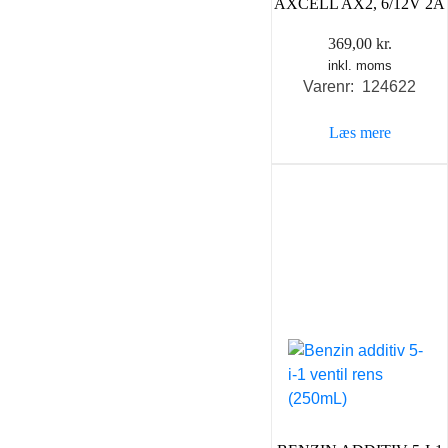
AXCELL AX2, 6/12V 2A
369,00
kr.
inkl. moms
Varenr: 124622
Læs mere