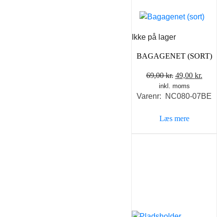
Ikke på lager
BAGAGENET (SORT)
Den
Den
69,00
kr.
49,00
kr.
inkl. moms
oprindelige
aktu
Varenr: NC080-07BE
pris
pris
var:
er:
Læs mere
69,00 kr..
49,0