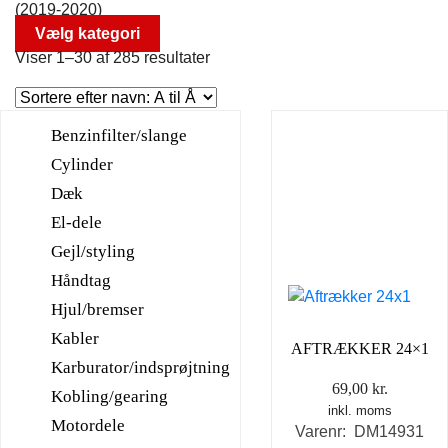
(2019-2020)
Vælg kategori
Viser 1–30 af 285 resultater
Benzinfilter/slange
Cylinder
Dæk
El-dele
Gejl/styling
Håndtag
Hjul/bremser
Kabler
AFTRÆKKER 24×1
Karburator/indsprøjtning
69,00
kr.
Kobling/gearing
inkl. moms
Motordele
Varenr: DM14931