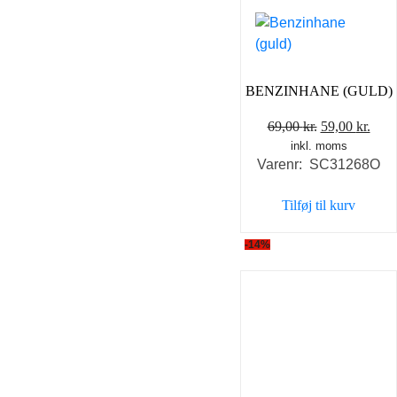
BENZINHANE (GULD)
Den
Den
69,00
kr.
59,00
kr.
inkl. moms
oprindelige
aktu
Varenr: SC31268O
pris
pris
var:
er:
Tilføj til kurv
69,00 kr..
59,0
-14%