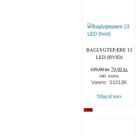
BAGLYGTEPÆRE 13
LED (HVID)
Den
De
129,00
kr.
79,00
kr.
inkl. moms
oprindelige
akt
Varenr: S1013K
pris
pris
var:
er:
Tilføj til kurv
129,00 kr..
79,0
-39%