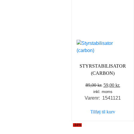
STYRSTABILISATOR
(CARBON)
Den
Den
89,00
kr.
59,00
kr.
inkl. moms
oprindelige
aktuel
Varenr: 1541121
pris
pris
var:
er:
Tilføj til kurv
89,00 kr..
59,00 k
-34%