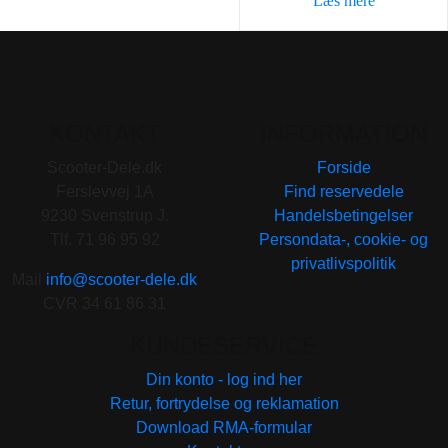
Læs mere
89,00 kr..
59,00 k
KONTAKT
INFORMATION
Scooter-Dele.dk
Forside
Ferslevvej 1A
Find reservedele
9230 Svenstrup J.
Handelsbetingelser
Tlf. 71 96 95 92
Persondata-, cookie- og
privatlivspolitik
Mail
info@scooter-dele.dk
CVR 34 61 86 31
KUNDESERVICE
Din konto - log ind her
Retur, fortrydelse og reklamation
Download RMA-formular