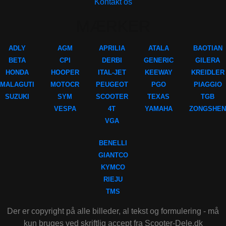
Kontakt os
MÆRKER
ADLY
AGM
APRILIA
ATALA
BAOTIAN
BETA
CPI
DERBI
GENERIC
GILERA
HONDA
HOOPER
ITAL-JET
KEEWAY
KREIDLER
MALAGUTI
MOTOCR
PEUGEOT
PGO
PIAGGIO
SUZUKI
SYM
SCOOTER
TEXAS
TGB
VESPA
4T
YAMAHA
ZONGSHEN
VGA
BENELLI
GIANTCO
KYMCO
RIEJU
TMS
Der er copyright på alle billeder, al tekst og formulering - må
kun bruges ved skriftlig accept fra Scooter-Dele.dk