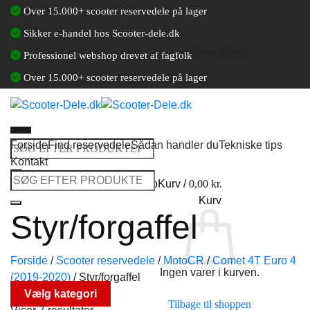
Fortsæt
Over 15.000+ scooter reservedele på lager
til
Sikker e-handel hos Scooter-dele.dk
indhold
[gtranslate]
Professionel webshop drevet af fagfolk
Over 15.000+ scooter reservedele på lager
Forside
Find reservedele
Sådan handler du
Tekniske tips
Søg
Kontakt
efter:
Søg
Log ind / Opret en kundekonto
Kurv /
0,00
kr.
efter:
Kurv
Styr/forgaffel
Forside
/
Scooter reservedele
/
MotoCR
/
Comet 4T Euro 4
Ingen varer i kurven.
(2019-2020)
/
Styr/forgaffel
Vælg kategori
Tilbage til shoppen