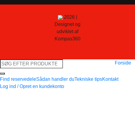
2026 |
Designet og
udviklet af
Kompas360
Søg
Forside
efter:
Find reservedele
Sådan handler du
Tekniske tips
Kontakt
Log ind / Opret en kundekonto