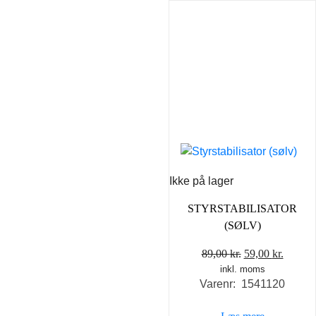
Ikke på lager
STYRSTABILISATOR
(SØLV)
Den
Den
89,00
kr.
59,00
kr.
inkl. moms
oprindelige
aktuel
Varenr: 1541120
pris
pris
var:
er: